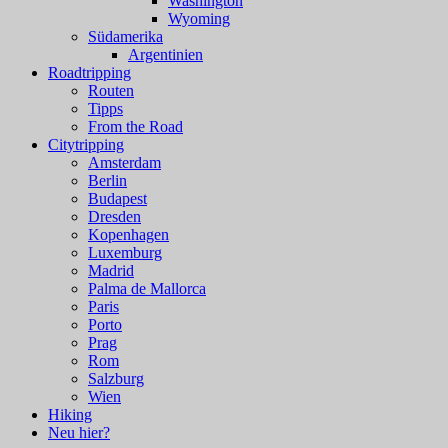
Washington
Wyoming
Südamerika
Argentinien
Roadtripping
Routen
Tipps
From the Road
Citytripping
Amsterdam
Berlin
Budapest
Dresden
Kopenhagen
Luxemburg
Madrid
Palma de Mallorca
Paris
Porto
Prag
Rom
Salzburg
Wien
Hiking
Neu hier?