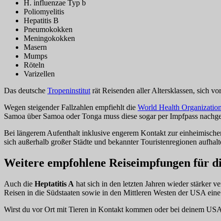
H. influenzae Typ b
Poliomyelitis
Hepatitis B
Pneumokokken
Meningokokken
Masern
Mumps
Röteln
Varizellen
Das deutsche
Tropeninstitut
rät Reisenden aller Altersklassen, sich vo
Wegen steigender Fallzahlen empfiehlt die
World Health Organizatio
Samoa über Samoa oder Tonga muss diese sogar per Impfpass nachg
Bei längerem Aufenthalt inklusive engerem Kontakt zur einheimische
sich außerhalb großer Städte und bekannter Touristenregionen aufhalt
Weitere empfohlene Reiseimpfungen für d
Auch die
Heptatitis A
hat sich in den letzten Jahren wieder stärker 
Reisen in die Südstaaten sowie in den Mittleren Westen der USA ei
Wirst du vor Ort mit Tieren in Kontakt kommen oder bei deinem USA-