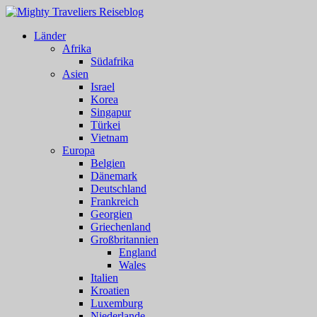
Länder
Afrika
Südafrika
Asien
Israel
Korea
Singapur
Türkei
Vietnam
Europa
Belgien
Dänemark
Deutschland
Frankreich
Georgien
Griechenland
Großbritannien
England
Wales
Italien
Kroatien
Luxemburg
Niederlande