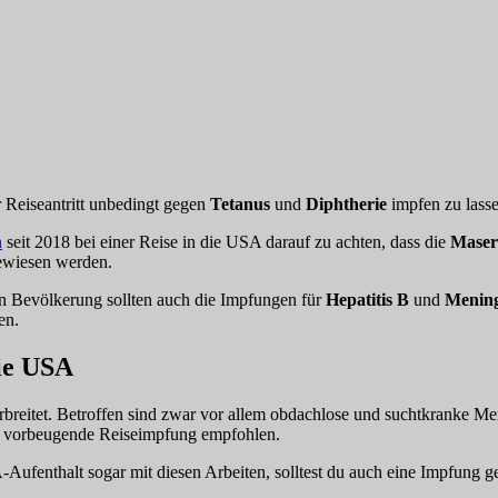
r Reiseantritt unbedingt gegen
Tetanus
und
Diphtherie
impfen zu lasse
n
seit 2018 bei einer Reise in die USA darauf zu achten, dass die
Maser
ewiesen werden.
n Bevölkerung sollten auch die Impfungen für
Hepatitis B
und
Menin
en.
ie USA
verbreitet. Betroffen sind zwar vor allem obdachlose und suchtkranke M
ne vorbeugende Reiseimpfung empfohlen.
Aufenthalt sogar mit diesen Arbeiten, solltest du auch eine Impfung 