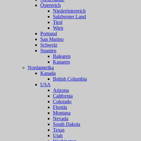
Österreich
Niederösterreich
Salzburger Land
Tirol
Wien
Portugal
San Marino
Schweiz
Spanien
Balearen
Kanaren
Nordamerika
Kanada
British Columbia
USA
Arizona
California
Colorado
Florida
Montana
Nevada
South Dakota
Texas
Utah