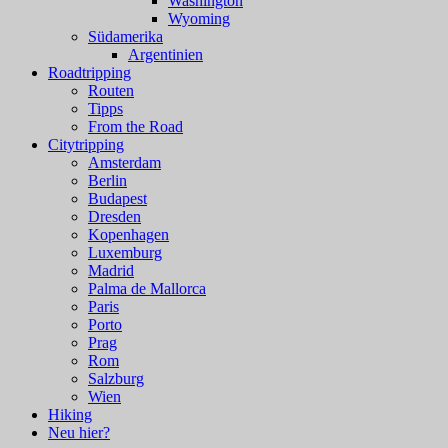
Washington
Wyoming
Südamerika
Argentinien
Roadtripping
Routen
Tipps
From the Road
Citytripping
Amsterdam
Berlin
Budapest
Dresden
Kopenhagen
Luxemburg
Madrid
Palma de Mallorca
Paris
Porto
Prag
Rom
Salzburg
Wien
Hiking
Neu hier?