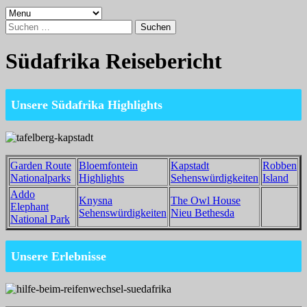
Suchen
nach:
Südafrika Reisebericht
Unsere Südafrika Highlights
Garden Route
Bloemfontein
Kapstadt
Robben
Nationalparks
Highlights
Sehenswürdigkeiten
Island
Addo
Knysna
The Owl House
Elephant
Sehenswürdigkeiten
Nieu Bethesda
National Park
Unsere Erlebnisse