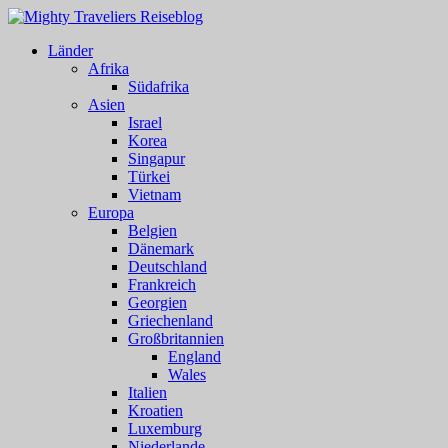
Länder
Afrika
Südafrika
Asien
Israel
Korea
Singapur
Türkei
Vietnam
Europa
Belgien
Dänemark
Deutschland
Frankreich
Georgien
Griechenland
Großbritannien
England
Wales
Italien
Kroatien
Luxemburg
Niederlande