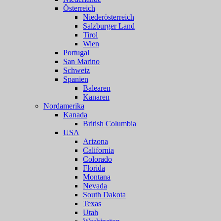
Österreich
Niederösterreich
Salzburger Land
Tirol
Wien
Portugal
San Marino
Schweiz
Spanien
Balearen
Kanaren
Nordamerika
Kanada
British Columbia
USA
Arizona
California
Colorado
Florida
Montana
Nevada
South Dakota
Texas
Utah