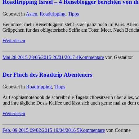
Roadtripping Israel – 4 Reiseblogger berichten von ih
Gepostet in
Asien
,
Roadtripping
,
Tipps
Bei immer mehr Reisebloggern steht Israel ganz hoch im Kurs. Allerdi
Grüppchen für das obligatorische Selfie am Toten Meer. Nach Bericht
Weiterlesen
Mai
28
2015
28/05/2015
26/01/2017
4
Kommentare
von
Gastautor
Der Fluch des Roadtrip Abenteuers
Gepostet in
Roadtripping
,
Tipps
Auf sophiasnotebook.de schreibt die Tagebuchbesitzerin über alles, w
und ihre tägliche Dosis Kaffee und lässt sich auch gerne mal zu dem 
Weiterlesen
Feb.
09
2015
09/02/2015
19/04/2016
5
Kommentare
von
Corinne