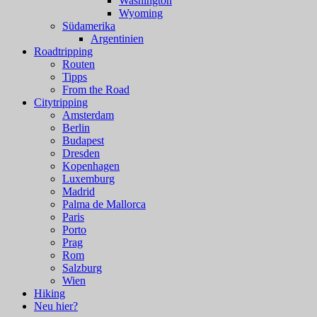
Washington
Wyoming
Südamerika
Argentinien
Roadtripping
Routen
Tipps
From the Road
Citytripping
Amsterdam
Berlin
Budapest
Dresden
Kopenhagen
Luxemburg
Madrid
Palma de Mallorca
Paris
Porto
Prag
Rom
Salzburg
Wien
Hiking
Neu hier?