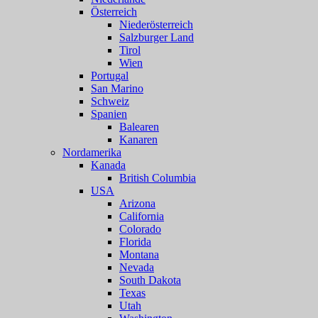
Österreich
Niederösterreich
Salzburger Land
Tirol
Wien
Portugal
San Marino
Schweiz
Spanien
Balearen
Kanaren
Nordamerika
Kanada
British Columbia
USA
Arizona
California
Colorado
Florida
Montana
Nevada
South Dakota
Texas
Utah