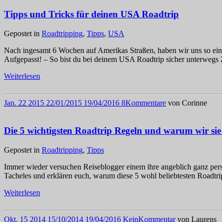
Tipps und Tricks für deinen USA Roadtrip
Gepostet in
Roadtripping
,
Tipps
,
USA
Nach ingesamt 6 Wochen auf Amerikas Straßen, haben wir uns so einig
Aufgepasst! – So bist du bei deinem USA Roadtrip sicher unterweg
Weiterlesen
Jan.
22
2015
22/01/2015
19/04/2016
8
Kommentare
von
Corinne
Die 5 wichtigsten Roadtrip Regeln und warum wir sie
Gepostet in
Roadtripping
,
Tipps
Immer wieder versuchen Reiseblogger einem ihre angeblich ganz pers
Tacheles und erklären euch, warum diese 5 wohl beliebtesten Roadtr
Weiterlesen
Okt.
15
2014
15/10/2014
19/04/2016
Kein
Kommentar
von
Laurens