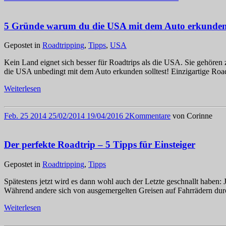
5 Gründe warum du die USA mit dem Auto erkunden s
Gepostet in
Roadtripping
,
Tipps
,
USA
Kein Land eignet sich besser für Roadtrips als die USA. Sie gehören 
die USA unbedingt mit dem Auto erkunden solltest! Einzigartige Road
Weiterlesen
Feb.
25
2014
25/02/2014
19/04/2016
2
Kommentare
von
Corinne
Der perfekte Roadtrip – 5 Tipps für Einsteiger
Gepostet in
Roadtripping
,
Tipps
Spätestens jetzt wird es dann wohl auch der Letzte geschnallt haben: 
Während andere sich von ausgemergelten Greisen auf Fahrrädern durch
Weiterlesen