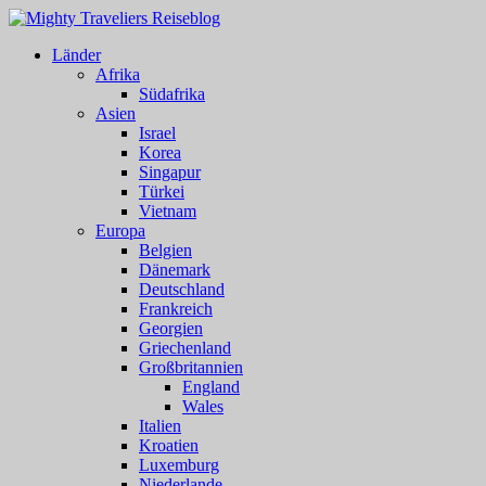
Länder
Afrika
Südafrika
Asien
Israel
Korea
Singapur
Türkei
Vietnam
Europa
Belgien
Dänemark
Deutschland
Frankreich
Georgien
Griechenland
Großbritannien
England
Wales
Italien
Kroatien
Luxemburg
Niederlande