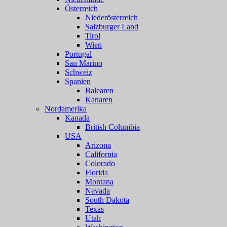
Österreich
Niederösterreich
Salzburger Land
Tirol
Wien
Portugal
San Marino
Schweiz
Spanien
Balearen
Kanaren
Nordamerika
Kanada
British Columbia
USA
Arizona
California
Colorado
Florida
Montana
Nevada
South Dakota
Texas
Utah