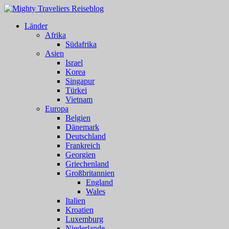
Länder
Afrika
Südafrika
Asien
Israel
Korea
Singapur
Türkei
Vietnam
Europa
Belgien
Dänemark
Deutschland
Frankreich
Georgien
Griechenland
Großbritannien
England
Wales
Italien
Kroatien
Luxemburg
Niederlande