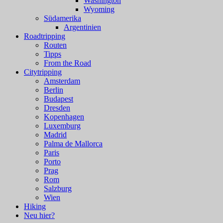
Washington
Wyoming
Südamerika
Argentinien
Roadtripping
Routen
Tipps
From the Road
Citytripping
Amsterdam
Berlin
Budapest
Dresden
Kopenhagen
Luxemburg
Madrid
Palma de Mallorca
Paris
Porto
Prag
Rom
Salzburg
Wien
Hiking
Neu hier?