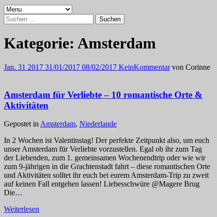
Suchen
nach:
Kategorie:
Amsterdam
Jan.
31
2017
31/01/2017
08/02/2017
Kein
Kommentar
von
Corinne
Amsterdam für Verliebte – 10 romantische Orte &
Aktivitäten
Gepostet in
Amsterdam
,
Niederlande
In 2 Wochen ist Valentinstag! Der perfekte Zeitpunkt also, um euch
unser Amsterdam für Verliebte vorzustellen. Egal ob ihr zum Tag
der Liebenden, zum 1. gemeinsamen Wochenendtrip oder wie wir
zum 9-jährigen in die Grachtenstadt fahrt – diese romantischen Orte
und Aktivitäten solltet ihr euch bei eurem Amsterdam-Trip zu zweit
auf keinen Fall entgehen lassen! Liebesschwüre @Magere Brug
Die…
Weiterlesen