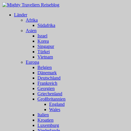
Länder
Afrika
Südafrika
Asien
Israel
Korea
Singapur
Türkei
Vietnam
Europa
Belgien
Dänemark
Deutschland
Frankreich
Georgien
Griechenland
Großbritannien
England
Wales
Italien
Kroatien
Luxemburg
Niederlande