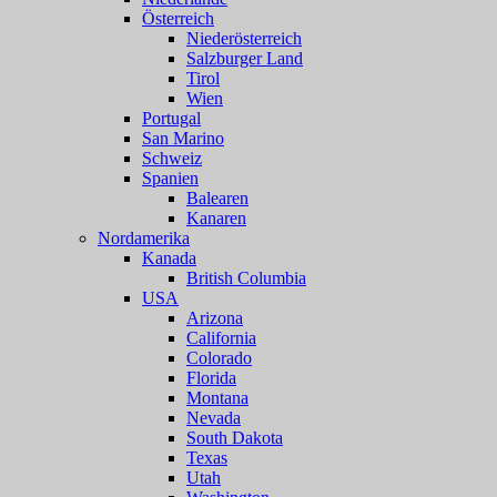
Österreich
Niederösterreich
Salzburger Land
Tirol
Wien
Portugal
San Marino
Schweiz
Spanien
Balearen
Kanaren
Nordamerika
Kanada
British Columbia
USA
Arizona
California
Colorado
Florida
Montana
Nevada
South Dakota
Texas
Utah