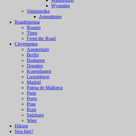
Washington
Wyoming
Südamerika
Argentinien
Roadtripping
Routen
Tipps
From the Road
Citytripping
Amsterdam
Berlin
Budapest
Dresden
Kopenhagen
Luxemburg
Madrid
Palma de Mallorca
Paris
Porto
Prag
Rom
Salzburg
Wien
Hiking
Neu hier?