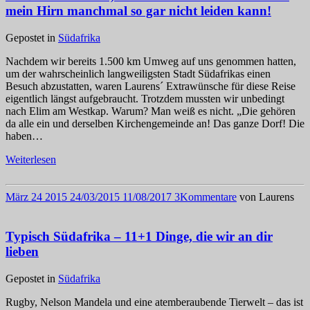
mein Hirn manchmal so gar nicht leiden kann!
Gepostet in
Südafrika
Nachdem wir bereits 1.500 km Umweg auf uns genommen hatten,
um der wahrscheinlich langweiligsten Stadt Südafrikas einen
Besuch abzustatten, waren Laurens´ Extrawünsche für diese Reise
eigentlich längst aufgebraucht. Trotzdem mussten wir unbedingt
nach Elim am Westkap. Warum? Man weiß es nicht. „Die gehören
da alle ein und derselben Kirchengemeinde an! Das ganze Dorf! Die
haben…
Weiterlesen
März
24
2015
24/03/2015
11/08/2017
3
Kommentare
von
Laurens
Typisch Südafrika – 11+1 Dinge, die wir an dir
lieben
Gepostet in
Südafrika
Rugby, Nelson Mandela und eine atemberaubende Tierwelt – das ist