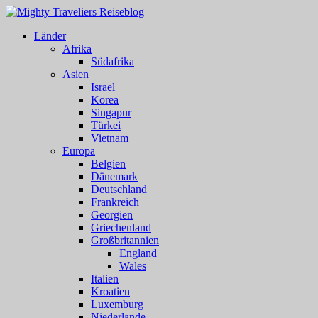
Länder
Afrika
Südafrika
Asien
Israel
Korea
Singapur
Türkei
Vietnam
Europa
Belgien
Dänemark
Deutschland
Frankreich
Georgien
Griechenland
Großbritannien
England
Wales
Italien
Kroatien
Luxemburg
Niederlande