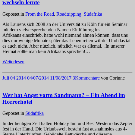
wechseln lernte
Gepostet in
From the Road
,
Roadtripping
,
Südafrika
Als Laurens sich 2008 an der Universität zu Köln für ein Seminar
mit dem vielversprechenden Namen Einfühurng ins
Afrikaans einschrieb, hatte wohl niemand ahnen können, dass uns
dies nur wenige Monate später das Leben retten würde. Und das tat
es auch nicht. Aber nützlich, nützlich war es allemal. „In unserer
Heimat sollte man kein Afrikaans sprechen!…
Weiterlesen
Juli
04
2014
04/07/2014
11/08/2017
3
Kommentare
von
Corinne
Wer hat Angst vorm Sandmann? – Ein Abend im
Horrorhotel
Gepostet in
Südafrika
In der heutigen Zeit halten Holiday Inn und Best Western das Zepter
fest in der Hand. Die Urlaubswelt besteht fast ausnahmslos aus 4-
Sterne-Unterkünften. Gebügelte Bettwäsche und gläserne