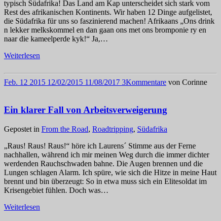
typisch Südafrika! Das Land am Kap unterscheidet sich stark vom
Rest des afrikanischen Kontinents. Wir haben 12 Dinge aufgelistet,
die Südafrika für uns so faszinierend machen! Afrikaans „Ons drink
n lekker melkskommel en dan gaan ons met ons bromponie ry en
naar die kameelperde kyk!“ Ja,…
Weiterlesen
Feb.
12
2015
12/02/2015
11/08/2017
3
Kommentare
von
Corinne
Ein klarer Fall von Arbeitsverweigerung
Gepostet in
From the Road
,
Roadtripping
,
Südafrika
„Raus! Raus! Raus!“ höre ich Laurens´ Stimme aus der Ferne
nachhallen, während ich mir meinen Weg durch die immer dichter
werdenden Rauchschwaden bahne. Die Augen brennen und die
Lungen schlagen Alarm. Ich spüre, wie sich die Hitze in meine Haut
brennt und bin überzeugt: So in etwa muss sich ein Elitesoldat im
Krisengebiet fühlen. Doch was…
Weiterlesen