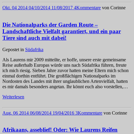
Okt.
04
2014
04/10/2014
11/08/2017
4
Kommentare
von
Corinne
Die Nationalparks der Garden Route –
Landschaftliche Vielfalt garantiert, und ein paar
Tiere sind auch mit dabei!
Gepostet in
Südafrika
Als Laurens mir 2009 mitteilte, er hoffe, unsere erste gemeinsame
Reise außerhalb Europas würde uns nach Südafrika führen, freute
ich mich riesig. Sieben Jahre zuvor hatten meine Eltern mich schon
einmal dorthin entführt. Die großflächigen Nationalparks im
Nordosten des Landes mit ihrer unglaublichen Artenvielfalt, hatten
es mir damals besonders angetan. Ihr könnt euch also vorstellen,…
Weiterlesen
Aug.
06
2014
06/08/2014
19/04/2016
3
Kommentare
von
Corinne
Afrikaans, asseblief! Oder: Wie Laurens Reifen