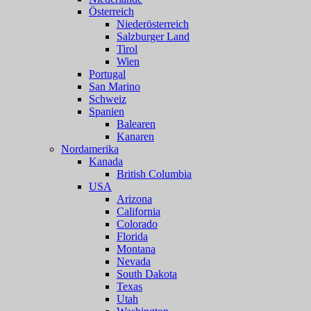
Österreich
Niederösterreich
Salzburger Land
Tirol
Wien
Portugal
San Marino
Schweiz
Spanien
Balearen
Kanaren
Nordamerika
Kanada
British Columbia
USA
Arizona
California
Colorado
Florida
Montana
Nevada
South Dakota
Texas
Utah