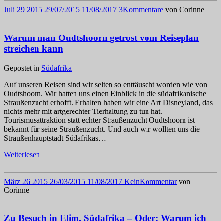
Juli
29
2015
29/07/2015
11/08/2017
3
Kommentare
von
Corinne
Warum man Oudtshoorn getrost vom Reiseplan
streichen kann
Gepostet in
Südafrika
Auf unseren Reisen sind wir selten so enttäuscht worden wie von
Oudtshoorn. Wir hatten uns einen Einblick in die südafrikanische
Straußenzucht erhofft. Erhalten haben wir eine Art Disneyland, das
nichts mehr mit artgerechter Tierhaltung zu tun hat.
Tourismusattraktion statt echter Straußenzucht Oudtshoorn ist
bekannt für seine Straußenzucht. Und auch wir wollten uns die
Straußenhauptstadt Südafrikas…
Weiterlesen
März
26
2015
26/03/2015
11/08/2017
Kein
Kommentar
von
Corinne
Zu Besuch in Elim, Südafrika – Oder: Warum ich