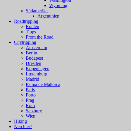
Washington
Wyoming
Südamerika
Argentinien
Roadtripping
Routen
Tipps
From the Road
Citytripping
Amsterdam
Berlin
Budapest
Dresden
Kopenhagen
Luxemburg
Madrid
Palma de Mallorca
Paris
Porto
Prag
Rom
Salzburg
Wien
Hiking
Neu hier?