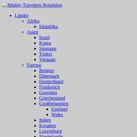
Länder
Afrika
Südafrika
Asien
Israel
Korea
Singapur
Türkei
Vietnam
Europa
Belgien
Dänemark
Deutschland
Frankreich
Georgien
Griechenland
Großbritannien
England
Wales
Italien
Kroatien
Luxemburg
Niederlande