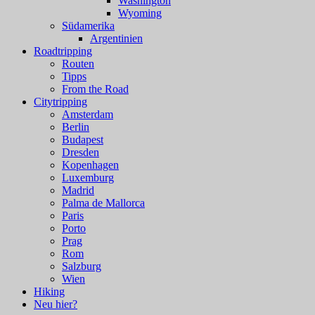
Washington
Wyoming
Südamerika
Argentinien
Roadtripping
Routen
Tipps
From the Road
Citytripping
Amsterdam
Berlin
Budapest
Dresden
Kopenhagen
Luxemburg
Madrid
Palma de Mallorca
Paris
Porto
Prag
Rom
Salzburg
Wien
Hiking
Neu hier?