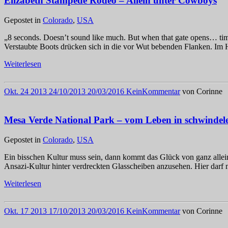
Elizabeth Stampede Rodeo – Allein unter Cowboys
Gepostet in
Colorado
,
USA
„8 seconds. Doesn’t sound like much. But when that gate opens… ti
Verstaubte Boots drücken sich in die vor Wut bebenden Flanken. Im
Weiterlesen
Okt.
24
2013
24/10/2013
20/03/2016
Kein
Kommentar
von
Corinne
Mesa Verde National Park – vom Leben in schwindel
Gepostet in
Colorado
,
USA
Ein bisschen Kultur muss sein, dann kommt das Glück von ganz allein
Ansazi-Kultur hinter verdreckten Glasscheiben anzusehen. Hier dar
Weiterlesen
Okt.
17
2013
17/10/2013
20/03/2016
Kein
Kommentar
von
Corinne