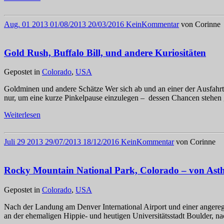
Aug.
01
2013
01/08/2013
20/03/2016
Kein
Kommentar
von
Corinne
Gold Rush, Buffalo Bill, und andere Kuriositäten
Gepostet in
Colorado
,
USA
Goldminen und andere Schätze Wer sich ab und an einer der Ausfahrt
nur, um eine kurze Pinkelpause einzulegen – dessen Chancen stehen g
Weiterlesen
Juli
29
2013
29/07/2013
18/12/2016
Kein
Kommentar
von
Corinne
Rocky Mountain National Park, Colorado – von Ast
Gepostet in
Colorado
,
USA
Nach der Landung am Denver International Airport und einer angereg
an der ehemaligen Hippie- und heutigen Universitätsstadt Boulder, n