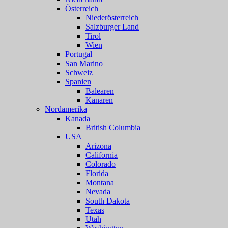
Österreich
Niederösterreich
Salzburger Land
Tirol
Wien
Portugal
San Marino
Schweiz
Spanien
Balearen
Kanaren
Nordamerika
Kanada
British Columbia
USA
Arizona
California
Colorado
Florida
Montana
Nevada
South Dakota
Texas
Utah