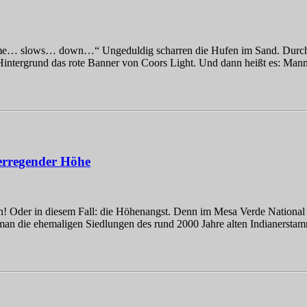
me… slows… down…“ Ungeduldig scharren die Hufen im Sand. Durch die
 Hintergrund das rote Banner von Coors Light. Und dann heißt es: M
erregender Höhe
! Oder in diesem Fall: die Höhenangst. Denn im Mesa Verde National Pa
f man die ehemaligen Siedlungen des rund 2000 Jahre alten Indianer