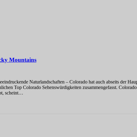
cky Mountains
 beeindruckende Naturlandschaften – Colorado hat auch abseits der Hau
sönlichen Top Colorado Sehenswürdigkeiten zusammengefasst. Colorado
bt, scheint…