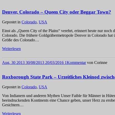
Denver, Colorado – Queen City oder Beggar Town?
Gepostet in
Colorado
,
USA
Einst als „Queen City of the Plains“ verehrt, erinnert heute nur no
Colorado. Die frühere Goldgräbermetropole Denver in Colorado hat ü
Größe des Colorado…
Weiterlesen
Aug.
30
2013
30/08/2013
20/03/2016
1
Kommentar
von
Corinne
Roxborough State Park – Urzeitliches Kleinod zwisch
Gepostet in
Colorado
,
USA
Von Indianern und anderen Mythen Unser Faible für Männer in Hüten 
beeindruckenden Kontinents eine Chance geben, unser Herz zu erob
Gesichtern…
Weiterlesen