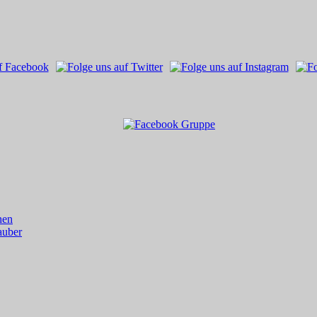
hen
auber