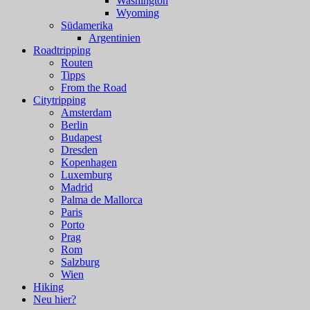
Washington
Wyoming
Südamerika
Argentinien
Roadtripping
Routen
Tipps
From the Road
Citytripping
Amsterdam
Berlin
Budapest
Dresden
Kopenhagen
Luxemburg
Madrid
Palma de Mallorca
Paris
Porto
Prag
Rom
Salzburg
Wien
Hiking
Neu hier?