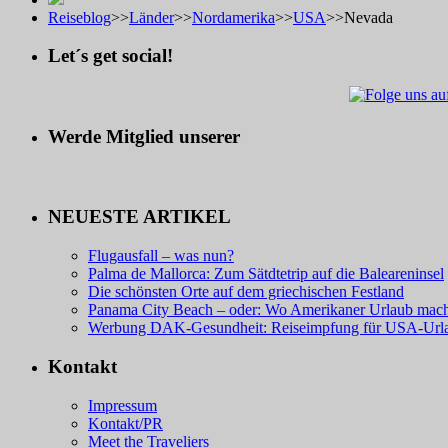
Reiseblog
>>
Länder
>>
Nordamerika
>>
USA
>>
Nevada
Let´s get social!
Werde Mitglied unserer
NEUESTE ARTIKEL
Flugausfall – was nun?
Palma de Mallorca: Zum Sätdtetrip auf die Baleareninsel
Die schönsten Orte auf dem griechischen Festland
Panama City Beach – oder: Wo Amerikaner Urlaub mac
Werbung DAK-Gesundheit: Reiseimpfung für USA-Url
Kontakt
Impressum
Kontakt/PR
Meet the Traveliers