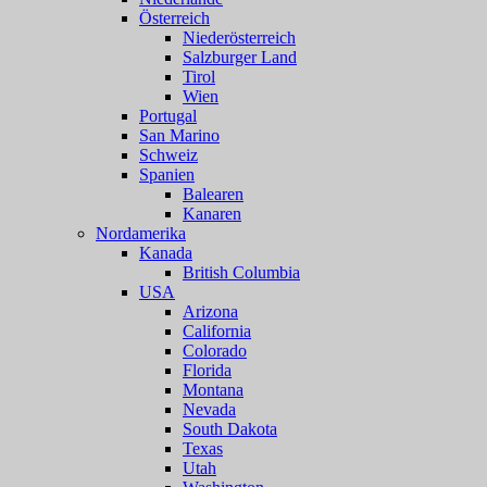
Österreich
Niederösterreich
Salzburger Land
Tirol
Wien
Portugal
San Marino
Schweiz
Spanien
Balearen
Kanaren
Nordamerika
Kanada
British Columbia
USA
Arizona
California
Colorado
Florida
Montana
Nevada
South Dakota
Texas
Utah