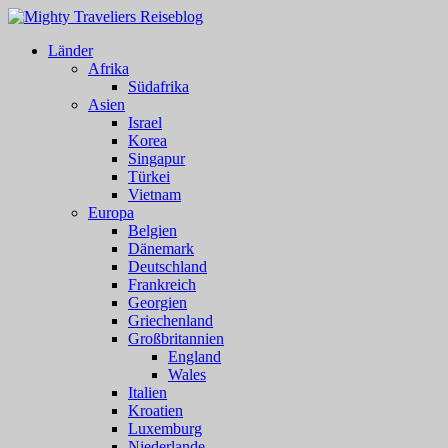
Länder
Afrika
Südafrika
Asien
Israel
Korea
Singapur
Türkei
Vietnam
Europa
Belgien
Dänemark
Deutschland
Frankreich
Georgien
Griechenland
Großbritannien
England
Wales
Italien
Kroatien
Luxemburg
Niederlande