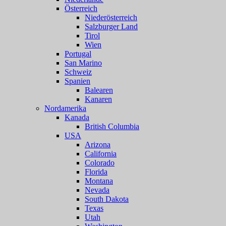
Österreich
Niederösterreich
Salzburger Land
Tirol
Wien
Portugal
San Marino
Schweiz
Spanien
Balearen
Kanaren
Nordamerika
Kanada
British Columbia
USA
Arizona
California
Colorado
Florida
Montana
Nevada
South Dakota
Texas
Utah