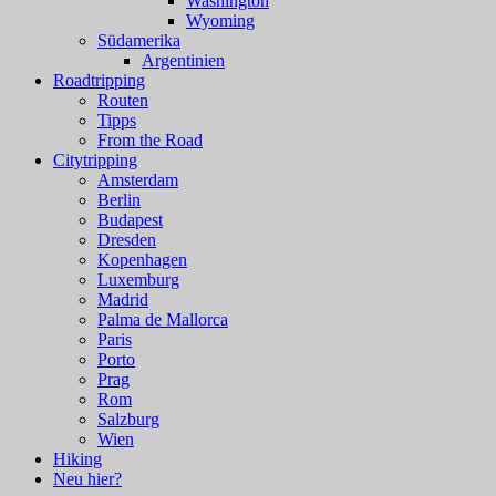
Washington
Wyoming
Südamerika
Argentinien
Roadtripping
Routen
Tipps
From the Road
Citytripping
Amsterdam
Berlin
Budapest
Dresden
Kopenhagen
Luxemburg
Madrid
Palma de Mallorca
Paris
Porto
Prag
Rom
Salzburg
Wien
Hiking
Neu hier?