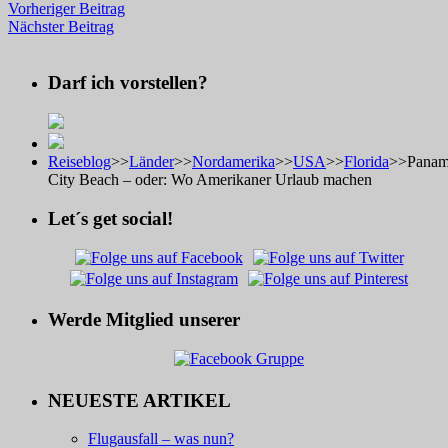
Vorheriger Beitrag
Nächster Beitrag
Darf ich vorstellen?
Reiseblog
>>
Länder
>>
Nordamerika
>>
USA
>>
Florida
>>
Pana
City Beach – oder: Wo Amerikaner Urlaub machen
Let´s get social!
Werde Mitglied unserer
NEUESTE ARTIKEL
Flugausfall – was nun?