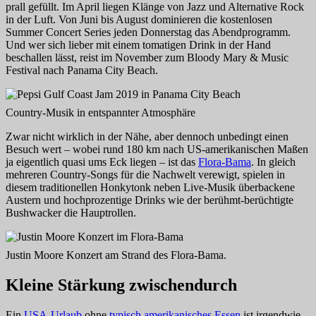
prall gefüllt. Im April liegen Klänge von Jazz und Alternative Rock
in der Luft. Von Juni bis August dominieren die kostenlosen
Summer Concert Series jeden Donnerstag das Abendprogramm.
Und wer sich lieber mit einem tomatigen Drink in der Hand
beschallen lässt, reist im November zum Bloody Mary & Music
Festival nach Panama City Beach.
Country-Musik in entspannter Atmosphäre
Zwar nicht wirklich in der Nähe, aber dennoch unbedingt einen
Besuch wert – wobei rund 180 km nach US-amerikanischen Maßen
ja eigentlich quasi ums Eck liegen – ist das
Flora-Bama
. In gleich
mehreren Country-Songs für die Nachwelt verewigt, spielen in
diesem traditionellen Honkytonk neben Live-Musik überbackene
Austern und hochprozentige Drinks wie der berühmt-berüchtigte
Bushwacker die Hauptrollen.
Justin Moore Konzert am Strand des Flora-Bama.
Kleine Stärkung zwischendurch
Ein
USA-Urlaub
ohne
typisch amerikanisches Essen
ist irgendwie