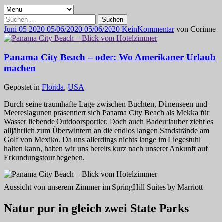
Suchen
nach:
Juni
05
2020
05/06/2020
05/06/2020
Kein
Kommentar
von
Corinne
Panama City Beach – oder: Wo Amerikaner Urlaub
machen
Gepostet in
Florida
,
USA
Durch seine traumhafte Lage zwischen Buchten, Dünenseen und
Meereslagunen präsentiert sich Panama City Beach als Mekka für
Wasser liebende Outdoorsportler. Doch auch Badeurlauber zieht es
alljährlich zum Überwintern an die endlos langen Sandstrände am
Golf von Mexiko. Da uns allerdings nichts lange im Liegestuhl
halten kann, haben wir uns bereits kurz nach unserer Ankunft auf
Erkundungstour begeben.
Aussicht von unserem Zimmer im SpringHill Suites by Marriott
Natur pur in gleich zwei State Parks