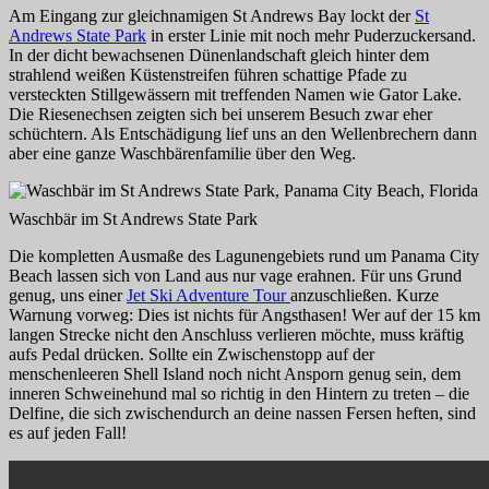
Am Eingang zur gleichnamigen St Andrews Bay lockt der
St
Andrews State Park
in erster Linie mit noch mehr Puderzuckersand.
In der dicht bewachsenen Dünenlandschaft gleich hinter dem
strahlend weißen Küstenstreifen führen schattige Pfade zu
versteckten Stillgewässern mit treffenden Namen wie Gator Lake.
Die Riesenechsen zeigten sich bei unserem Besuch zwar eher
schüchtern. Als Entschädigung lief uns an den Wellenbrechern dann
aber eine ganze Waschbärenfamilie über den Weg.
Waschbär im St Andrews State Park
Die kompletten Ausmaße des Lagunengebiets rund um Panama City
Beach lassen sich von Land aus nur vage erahnen. Für uns Grund
genug, uns einer
Jet Ski Adventure Tour
anzuschließen. Kurze
Warnung vorweg: Dies ist nichts für Angsthasen! Wer auf der 15 km
langen Strecke nicht den Anschluss verlieren möchte, muss kräftig
aufs Pedal drücken. Sollte ein Zwischenstopp auf der
menschenleeren Shell Island noch nicht Ansporn genug sein, dem
inneren Schweinehund mal so richtig in den Hintern zu treten – die
Delfine, die sich zwischendurch an deine nassen Fersen heften, sind
es auf jeden Fall!