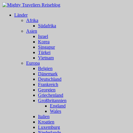
Länder
Afrika
Südafrika
Asien
Israel
Korea
Singapur
Türkei
Vietnam
Europa
Belgien
Dänemark
Deutschland
Frankreich
Georgien
Griechenland
Großbritannien
England
Wales
Italien
Kroatien
Luxemburg
Niederlande