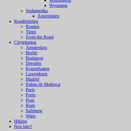
Washington
Wyoming
Südamerika
Argentinien
Roadtripping
Routen
Tipps
From the Road
Citytripping
Amsterdam
Berlin
Budapest
Dresden
Kopenhagen
Luxemburg
Madrid
Palma de Mallorca
Paris
Porto
Prag
Rom
Salzburg
Wien
Hiking
Neu hier?