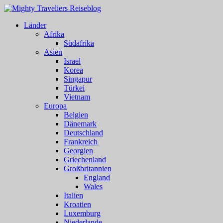
Länder
Afrika
Südafrika
Asien
Israel
Korea
Singapur
Türkei
Vietnam
Europa
Belgien
Dänemark
Deutschland
Frankreich
Georgien
Griechenland
Großbritannien
England
Wales
Italien
Kroatien
Luxemburg
Niederlande