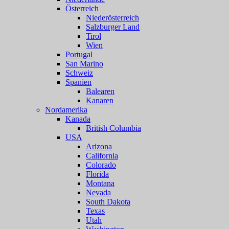
Österreich
Niederösterreich
Salzburger Land
Tirol
Wien
Portugal
San Marino
Schweiz
Spanien
Balearen
Kanaren
Nordamerika
Kanada
British Columbia
USA
Arizona
California
Colorado
Florida
Montana
Nevada
South Dakota
Texas
Utah