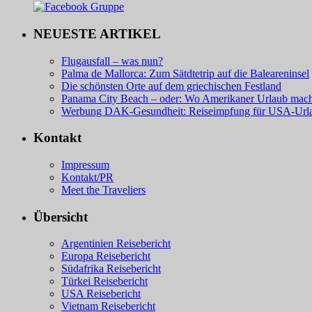
NEUESTE ARTIKEL
Flugausfall – was nun?
Palma de Mallorca: Zum Sätdtetrip auf die Baleareninsel
Die schönsten Orte auf dem griechischen Festland
Panama City Beach – oder: Wo Amerikaner Urlaub mac
Werbung DAK-Gesundheit: Reiseimpfung für USA-Url
Kontakt
Impressum
Kontakt/PR
Meet the Traveliers
Übersicht
Argentinien Reisebericht
Europa Reisebericht
Südafrika Reisebericht
Türkei Reisebericht
USA Reisebericht
Vietnam Reisebericht