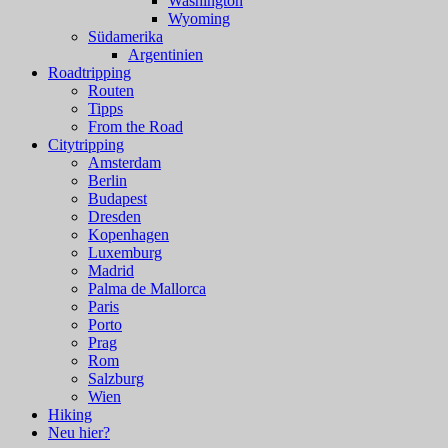
Washington
Wyoming
Südamerika
Argentinien
Roadtripping
Routen
Tipps
From the Road
Citytripping
Amsterdam
Berlin
Budapest
Dresden
Kopenhagen
Luxemburg
Madrid
Palma de Mallorca
Paris
Porto
Prag
Rom
Salzburg
Wien
Hiking
Neu hier?