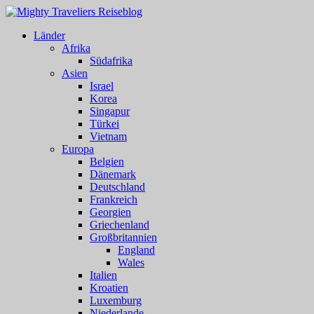
Länder
Afrika
Südafrika
Asien
Israel
Korea
Singapur
Türkei
Vietnam
Europa
Belgien
Dänemark
Deutschland
Frankreich
Georgien
Griechenland
Großbritannien
England
Wales
Italien
Kroatien
Luxemburg
Niederlande