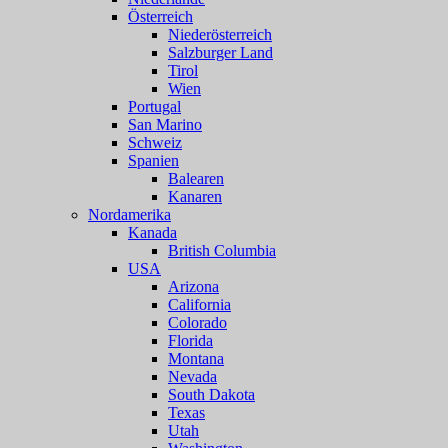
Österreich
Niederösterreich
Salzburger Land
Tirol
Wien
Portugal
San Marino
Schweiz
Spanien
Balearen
Kanaren
Nordamerika
Kanada
British Columbia
USA
Arizona
California
Colorado
Florida
Montana
Nevada
South Dakota
Texas
Utah