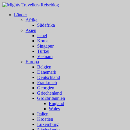
Länder
Afrika
Südafrika
Asien
Israel
Korea
Singapur
Türkei
Vietnam
Europa
Belgien
Dänemark
Deutschland
Frankreich
Georgien
Griechenland
Großbritannien
England
Wales
Italien
Kroatien
Luxemburg
Niederlande