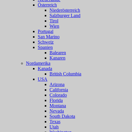
Österreich
Niederösterreich
Salzburger Land
Tirol
Wien
Portugal
San Marino
Schweiz
Spanien
Balearen
Kanaren
Nordamerika
Kanada
British Columbia
USA
Arizona
California
Colorado
Florida
Montana
Nevada
South Dakota
Texas
Utah