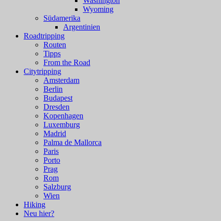
Washington
Wyoming
Südamerika
Argentinien
Roadtripping
Routen
Tipps
From the Road
Citytripping
Amsterdam
Berlin
Budapest
Dresden
Kopenhagen
Luxemburg
Madrid
Palma de Mallorca
Paris
Porto
Prag
Rom
Salzburg
Wien
Hiking
Neu hier?