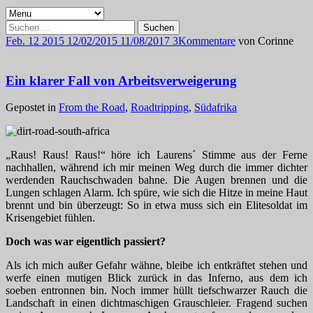
Suchen
nach:
Feb.
12
2015
12/02/2015
11/08/2017
3
Kommentare
von
Corinne
Ein klarer Fall von Arbeitsverweigerung
Gepostet in
From the Road
,
Roadtripping
,
Südafrika
„Raus! Raus! Raus!“ höre ich Laurens´ Stimme aus der Ferne
nachhallen, während ich mir meinen Weg durch die immer dichter
werdenden Rauchschwaden bahne. Die Augen brennen und die
Lungen schlagen Alarm. Ich spüre, wie sich die Hitze in meine Haut
brennt und bin überzeugt: So in etwa muss sich ein Elitesoldat im
Krisengebiet fühlen.
Doch was war eigentlich passiert?
Als ich mich außer Gefahr wähne, bleibe ich entkräftet stehen und
werfe einen mutigen Blick zurück in das Inferno, aus dem ich
soeben entronnen bin. Noch immer hüllt tiefschwarzer Rauch die
Landschaft in einen dichtmaschigen Grauschleier. Fragend suchen