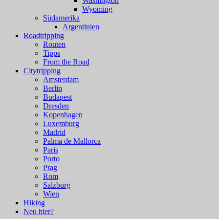
Washington
Wyoming
Südamerika
Argentinien
Roadtripping
Routen
Tipps
From the Road
Citytripping
Amsterdam
Berlin
Budapest
Dresden
Kopenhagen
Luxemburg
Madrid
Palma de Mallorca
Paris
Porto
Prag
Rom
Salzburg
Wien
Hiking
Neu hier?