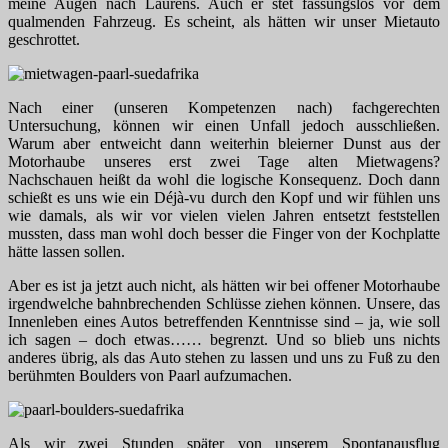
meine Augen nach Laurens. Auch er stet fassungslos vor dem
qualmenden Fahrzeug. Es scheint, als hätten wir unser Mietauto
geschrottet.
Nach einer (unseren Kompetenzen nach) fachgerechten
Untersuchung, können wir einen Unfall jedoch ausschließen.
Warum aber entweicht dann weiterhin bleierner Dunst aus der
Motorhaube unseres erst zwei Tage alten Mietwagens?
Nachschauen heißt da wohl die logische Konsequenz. Doch dann
schießt es uns wie ein Déjà-vu durch den Kopf und wir fühlen uns
wie damals, als wir vor vielen vielen Jahren entsetzt feststellen
mussten, dass man wohl doch besser die Finger von der Kochplatte
hätte lassen sollen.
Aber es ist ja jetzt auch nicht, als hätten wir bei offener Motorhaube
irgendwelche bahnbrechenden Schlüsse ziehen können. Unsere, das
Innenleben eines Autos betreffenden Kenntnisse sind – ja, wie soll
ich sagen – doch etwas…… begrenzt. Und so blieb uns nichts
anderes übrig, als das Auto stehen zu lassen und uns zu Fuß zu den
berühmten Boulders von Paarl aufzumachen.
Als wir zwei Stunden später von unserem Spontanausflug