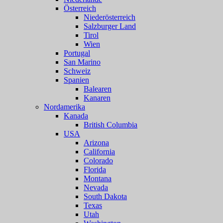
Österreich
Niederösterreich
Salzburger Land
Tirol
Wien
Portugal
San Marino
Schweiz
Spanien
Balearen
Kanaren
Nordamerika
Kanada
British Columbia
USA
Arizona
California
Colorado
Florida
Montana
Nevada
South Dakota
Texas
Utah