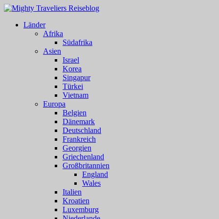
Länder
Afrika
Südafrika
Asien
Israel
Korea
Singapur
Türkei
Vietnam
Europa
Belgien
Dänemark
Deutschland
Frankreich
Georgien
Griechenland
Großbritannien
England
Wales
Italien
Kroatien
Luxemburg
Niederlande