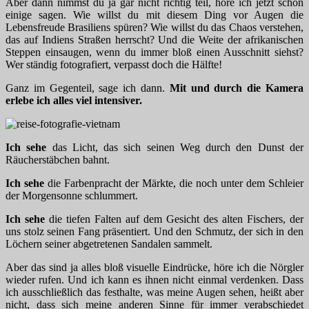
Aber dann nimmst du ja gar nicht richtig teil, höre ich jetzt schon
einige sagen. Wie willst du mit diesem Ding vor Augen die
Lebensfreude Brasiliens spüren? Wie willst du das Chaos verstehen,
das auf Indiens Straßen herrscht? Und die Weite der afrikanischen
Steppen einsaugen, wenn du immer bloß einen Ausschnitt siehst?
Wer ständig fotografiert, verpasst doch die Hälfte!
Ganz im Gegenteil, sage ich dann.
Mit und durch die Kamera
erlebe ich alles viel intensiver.
Ich sehe
das Licht, das sich seinen Weg durch den Dunst der
Räucherstäbchen bahnt.
Ich sehe
die Farbenpracht der Märkte, die noch unter dem Schleier
der Morgensonne schlummert.
Ich sehe
die tiefen Falten auf dem Gesicht des alten Fischers, der
uns stolz seinen Fang präsentiert. Und den Schmutz, der sich in den
Löchern seiner abgetretenen Sandalen sammelt.
Aber das sind ja alles bloß visuelle Eindrücke, höre ich die Nörgler
wieder rufen. Und ich kann es ihnen nicht einmal verdenken. Dass
ich ausschließlich das festhalte, was meine Augen sehen, heißt aber
nicht, dass sich meine anderen Sinne für immer verabschiedet