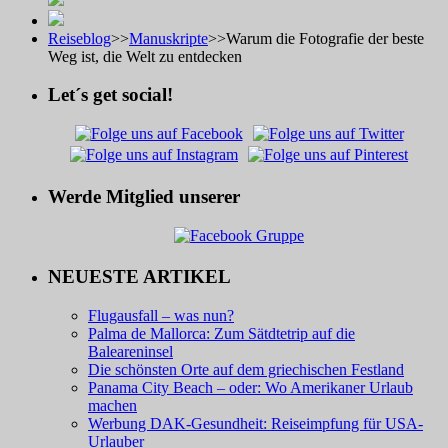
Reiseblog
>>
Manuskripte
>>
Warum die Fotografie der beste
Weg ist, die Welt zu entdecken
Let´s get social!
Werde Mitglied unserer
NEUESTE ARTIKEL
Flugausfall – was nun?
Palma de Mallorca: Zum Sätdtetrip auf die
Baleareninsel
Die schönsten Orte auf dem griechischen Festland
Panama City Beach – oder: Wo Amerikaner Urlaub
machen
Werbung DAK-Gesundheit: Reiseimpfung für USA-
Urlauber