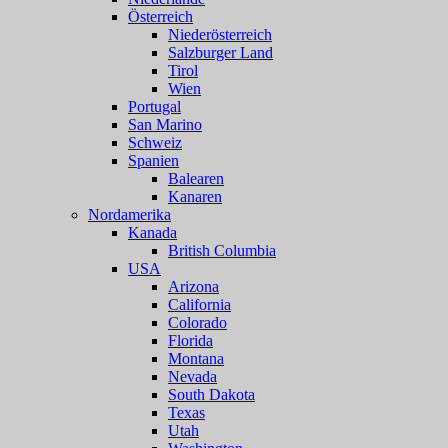
Österreich
Niederösterreich
Salzburger Land
Tirol
Wien
Portugal
San Marino
Schweiz
Spanien
Balearen
Kanaren
Nordamerika
Kanada
British Columbia
USA
Arizona
California
Colorado
Florida
Montana
Nevada
South Dakota
Texas
Utah