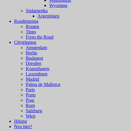
Washington
Wyoming
Südamerika
Argentinien
Roadtripping
Routen
Tipps
From the Road
Citytripping
Amsterdam
Berlin
Budapest
Dresden
Kopenhagen
Luxemburg
Madrid
Palma de Mallorca
Paris
Porto
Prag
Rom
Salzburg
Wien
Hiking
Neu hier?