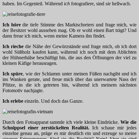
haben. Im Gegenteil. Während
ich
fotografiere, sind
sie
hellwach.
Ich höre
die tiefe Stimme des Marktschreiers und frage mich, wie
der Besitzer wohl aussehen mag. Ob er wohl einen Bart trägt? Und
dann freue ich mich, wenn meine Kamera ihn findet.
Ich rieche
die Nähe der Gewürzstände und frage mich, ob ich dort
wohl Süßholz kaufen kann, während ich noch mit dem Ablichten
der Hühnerhälse beschäftigt bin, die aus den Öffnungen der viel zu
kleinen Käfige herausragen.
Ich spüre
, wie der Schlamm unter meinen Füßen nachgibt und ich
ins Wanken gerate, und freue mich über das unerwartete Nass der
Pfütze, in die ich getreten bin, während ich meinem nächsten
Fotomotiv nachjagte.
Ich erlebe
einzeln. Und doch das Ganze.
Durch den Fotoapparat sammle ich viele kleine Eindrücke.
Wie die
Schnippsel einer zerstückelten Realität.
Ich schaue mir jedes
einzelne genau an, präge es mir deutlich ein und erzeuge so meine
eigenen Erinnerungen. Sind sie die Realität? Nein! Aber sie sind