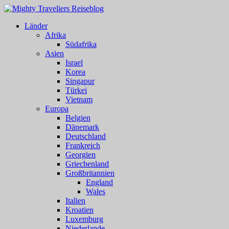
Länder
Afrika
Südafrika
Asien
Israel
Korea
Singapur
Türkei
Vietnam
Europa
Belgien
Dänemark
Deutschland
Frankreich
Georgien
Griechenland
Großbritannien
England
Wales
Italien
Kroatien
Luxemburg
Niederlande