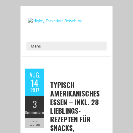
AUG.
14
TYPISCH
2017
AMERIKANISCHES
ESSEN – INKL. 28
3
LIEBLINGS-
Kommentare
REZEPTEN FÜR
von
SNACKS,
Laurens