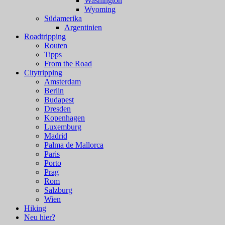
Washington
Wyoming
Südamerika
Argentinien
Roadtripping
Routen
Tipps
From the Road
Citytripping
Amsterdam
Berlin
Budapest
Dresden
Kopenhagen
Luxemburg
Madrid
Palma de Mallorca
Paris
Porto
Prag
Rom
Salzburg
Wien
Hiking
Neu hier?