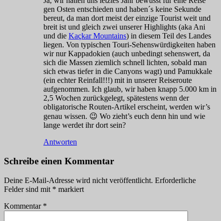
Ja, wir hatten uns letztes Jahr bewusst für eine Reise
gen Osten entschieden und haben´s keine Sekunde
bereut, da man dort meist der einzige Tourist weit und
breit ist und gleich zwei unserer Highlights (aka Ani
und die
Kaçkar Mountains
) in diesem Teil des Landes
liegen. Von typischen Touri-Sehenswürdigkeiten haben
wir nur Kappadokien (auch unbedingt sehenswert, da
sich die Massen ziemlich schnell lichten, sobald man
sich etwas tiefer in die Canyons wagt) und Pamukkale
(ein echter Reinfall!!!) mit in unserer Reiseroute
aufgenommen. Ich glaub, wir haben knapp 5.000 km in
2,5 Wochen zurückgelegt, spätestens wenn der
obligatorische Routen-Artikel erscheint, werden wir’s
genau wissen. 😉 Wo zieht’s euch denn hin und wie
lange werdet ihr dort sein?
Antworten
Schreibe einen Kommentar
Deine E-Mail-Adresse wird nicht veröffentlicht.
Erforderliche
Felder sind mit
*
markiert
Kommentar
*