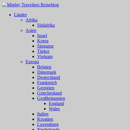
Länder
Afrika
Südafrika
Asien
Israel
Korea
Singapur
Türkei
Vietnam
Europa
Belgien
Dänemark
Deutschland
Frankreich
Georgien
Griechenland
Großbritannien
England
Wales
Italien
Kroatien
Luxemburg
Niederlande