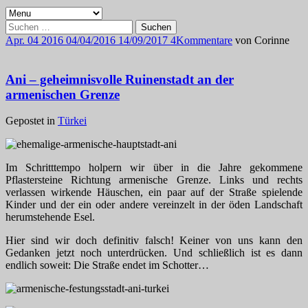
Suchen
nach:
Apr.
04
2016
04/04/2016
14/09/2017
4
Kommentare
von
Corinne
Ani – geheimnisvolle Ruinenstadt an der
armenischen Grenze
Gepostet in
Türkei
Im Schritttempo holpern wir über in die Jahre gekommene
Pflastersteine Richtung armenische Grenze. Links und rechts
verlassen wirkende Häuschen, ein paar auf der Straße spielende
Kinder und der ein oder andere vereinzelt in der öden Landschaft
herumstehende Esel.
Hier sind wir doch definitiv falsch! Keiner von uns kann den
Gedanken jetzt noch unterdrücken. Und schließlich ist es dann
endlich soweit: Die Straße endet im Schotter…