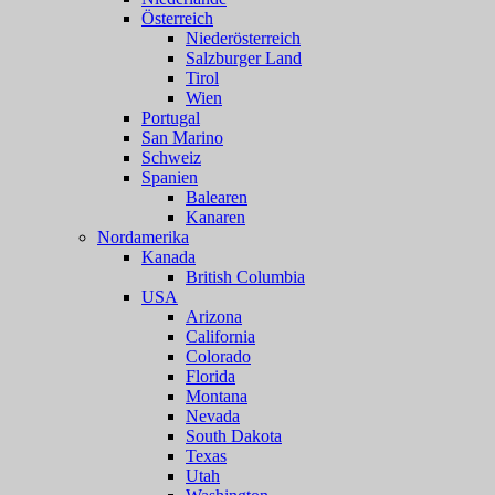
Österreich
Niederösterreich
Salzburger Land
Tirol
Wien
Portugal
San Marino
Schweiz
Spanien
Balearen
Kanaren
Nordamerika
Kanada
British Columbia
USA
Arizona
California
Colorado
Florida
Montana
Nevada
South Dakota
Texas
Utah