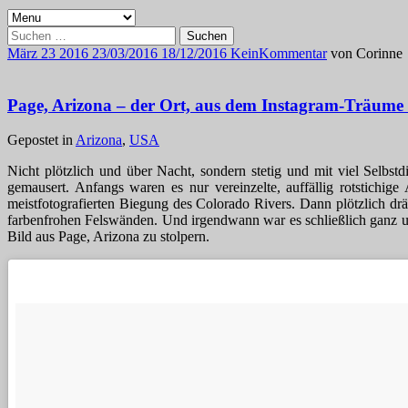
Suchen
nach:
März
23
2016
23/03/2016
18/12/2016
Kein
Kommentar
von
Corinne
Page, Arizona – der Ort, aus dem Instagram-Träume 
Gepostet in
Arizona
,
USA
Nicht plötzlich und über Nacht, sondern stetig und mit viel Selbst
gemausert. Anfangs waren es nur vereinzelte, auffällig rotstichig
meistfotografierten Biegung des Colorado Rivers. Dann plötzlich drän
farbenfrohen Felswänden. Und irgendwann war es schließlich ganz 
Bild aus Page, Arizona zu stolpern.