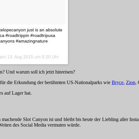
telopecanyon just is an absolute
ca #roadtrippin #roadtripusa
pecanyons #amazingnature
o am
13. Aug 2015 um 0:20 Uhr
n? Und warum soll ich jetzt hinreisen?
t für die Erkundung der berühmten US-Nationalparks wie
Bryce
,
Zion
,
s auf Lager hat.
 machende Slot Canyon ist und bleibt bis heute der Liebling aller In
Weiten des Social Media vermuten würde.