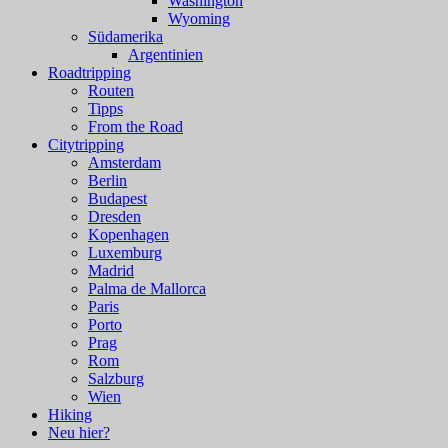
Washington
Wyoming
Südamerika
Argentinien
Roadtripping
Routen
Tipps
From the Road
Citytripping
Amsterdam
Berlin
Budapest
Dresden
Kopenhagen
Luxemburg
Madrid
Palma de Mallorca
Paris
Porto
Prag
Rom
Salzburg
Wien
Hiking
Neu hier?