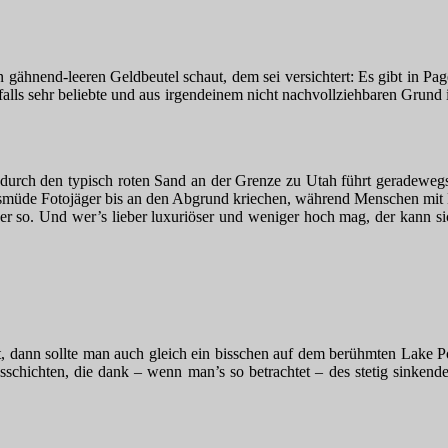
ähnend-leeren Geldbeutel schaut, dem sei versichtert: Es gibt in Pag
falls sehr beliebte und aus irgendeinem nicht nachvollziehbaren Grun
g durch den typisch roten Sand an der Grenze zu Utah führt geradeweg
nsmüde Fotojäger bis an den Abgrund kriechen, während Menschen mit 
er so. Und wer’s lieber luxuriöser und weniger hoch mag, der kann 
, dann sollte man auch gleich ein bisschen auf dem berühmten Lake Po
schichten, die dank – wenn man’s so betrachtet – des stetig sinkend