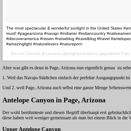
The most spectacular & wonderful sunlight in the United States #an
must! #pagearizona #navajo #indianer #indiancountry #nativeameri
#discoveramerica #reisen #reiseblog #travelblog #travel #antelo
#amazinglight #naturelovers #natureporn
Ein von Corinne & Laurens (@mightytraveliers) gepostetes Fot
Aber was gibt es denn in Page, Arizona nun eigentlich genau zu sehe
1. Weil das Navajo-Städtchen einfach der perfekte Ausgangspunkt is
Und 2. weil Page, Arizona auch selbst eine ganze Menge Sehenswerte
Antelope Canyon in Page, Arizona
Der wohl berühmteste und diesen Begriff überhaupt erst gebräuchlich
diese haben weit weniger gemeinsam als man bei einem Blick in die 
Upper Antelope Canyon