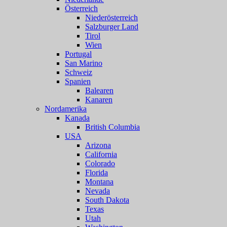
Österreich
Niederösterreich
Salzburger Land
Tirol
Wien
Portugal
San Marino
Schweiz
Spanien
Balearen
Kanaren
Nordamerika
Kanada
British Columbia
USA
Arizona
California
Colorado
Florida
Montana
Nevada
South Dakota
Texas
Utah