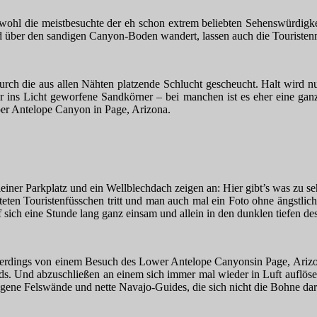
ohl die meistbesuchte der eh schon extrem beliebten Sehenswürdigke
 über den sandigen Canyon-Boden wandert, lassen auch die Touristenm
rch die aus allen Nähten platzende Schlucht gescheucht. Halt wird nu
 ins Licht geworfene Sandkörner – bei manchen ist es eher eine ganz
er Antelope Canyon in Page, Arizona.
ner Parkplatz und ein Wellblechdach zeigen an: Hier gibt’s was zu sehe
etteten Touristenfüsschen tritt und man auch mal ein Foto ohne ängstlic
f sich eine Stunde lang ganz einsam und allein in den dunklen tiefen de
allerdings von einem Besuch des Lower Antelope Canyonsin Page, Arizo
ds. Und abzuschließen an einem sich immer mal wieder in Luft auflöse
ogene Felswände und nette Navajo-Guides, die sich nicht die Bohne dar