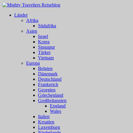
Länder
Afrika
Südafrika
Asien
Israel
Korea
Singapur
Türkei
Vietnam
Europa
Belgien
Dänemark
Deutschland
Frankreich
Georgien
Griechenland
Großbritannien
England
Wales
Italien
Kroatien
Luxemburg
Niederlande