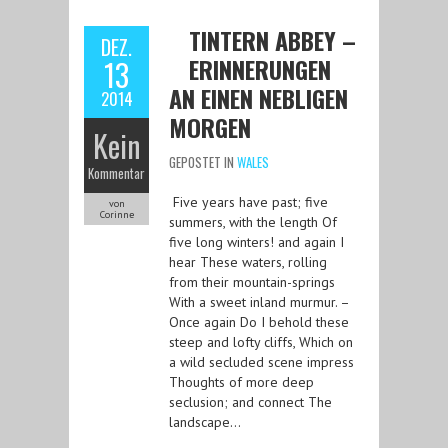
TINTERN ABBEY –
DEZ.
ERINNERUNGEN
13
AN EINEN NEBLIGEN
2014
MORGEN
Kein
GEPOSTET IN
WALES
Kommentar
Five years have past; five
von
Corinne
summers, with the length Of
five long winters! and again I
hear These waters, rolling
from their mountain-springs
With a sweet inland murmur. –
Once again Do I behold these
steep and lofty cliffs, Which on
a wild secluded scene impress
Thoughts of more deep
seclusion; and connect The
landscape…