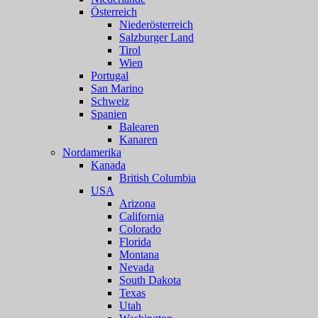
Österreich
Niederösterreich
Salzburger Land
Tirol
Wien
Portugal
San Marino
Schweiz
Spanien
Balearen
Kanaren
Nordamerika
Kanada
British Columbia
USA
Arizona
California
Colorado
Florida
Montana
Nevada
South Dakota
Texas
Utah