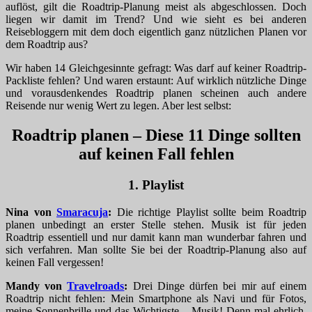
auflöst, gilt die Roadtrip-Planung meist als abgeschlossen. Doch
liegen wir damit im Trend? Und wie sieht es bei anderen
Reisebloggern mit dem doch eigentlich ganz nützlichen Planen vor
dem Roadtrip aus?
Wir haben 14 Gleichgesinnte gefragt: Was darf auf keiner Roadtrip-
Packliste fehlen? Und waren erstaunt: Auf wirklich nützliche Dinge
und vorausdenkendes Roadtrip planen scheinen auch andere
Reisende nur wenig Wert zu legen. Aber lest selbst:
Roadtrip planen – Diese 11 Dinge sollten
auf keinen Fall fehlen
1. Playlist
Nina von
Smaracuja
:
Die richtige Playlist sollte beim Roadtrip
planen unbedingt an erster Stelle stehen. Musik ist für jeden
Roadtrip essentiell und nur damit kann man wunderbar fahren und
sich verfahren. Man sollte Sie bei der Roadtrip-Planung also auf
keinen Fall vergessen!
Mandy von
Travelroads
:
Drei Dinge dürfen bei mir auf einem
Roadtrip nicht fehlen: Mein Smartphone als Navi und für Fotos,
meine Sonnenbrille und das Wichtigste – Musik! Denn mal ehrlich,