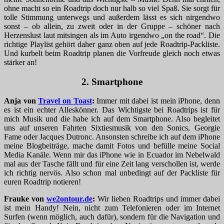
ohne macht so ein Roadtrip doch nur halb so viel Spaß. Sie sorgt für
tolle Stimmung unterwegs und außerdem lässt es sich nirgendwo
sonst – ob allein, zu zweit oder in der Gruppe – schöner nach
Herzenslust laut mitsingen als im Auto irgendwo „on the road“. Die
richtige Playlist gehört daher ganz oben auf jede Roadtrip-Packliste.
Und kurbelt beim Roadtrip planen die Vorfreude gleich noch etwas
stärker an!
2. Smartphone
Anja von
Travel on Toast
:
Immer mit dabei ist mein iPhone, denn
es ist ein echter Alleskönner. Das Wichtigste bei Roadtrips ist für
mich Musik und die habe ich auf dem Smartphone. Also begleitet
uns auf unseren Fahrten Sixtiesmusik von den Sonics, Georgie
Fame oder Jacques Dutronc. Ansonsten schreibe ich auf dem iPhone
meine Blogbeiträge, mache damit Fotos und befülle meine Social
Media Kanäle. Wenn mir das iPhone wie in Ecuador im Nebelwald
mal aus der Tasche fällt und für eine Zeit lang verschollen ist, werde
ich richtig nervös. Also schon mal unbedingt auf der Packliste für
euren Roadtrip notieren!
Frauke von
we2ontour.de
:
Wir lieben Roadtrips und immer dabei
ist mein Handy! Nein, nicht zum Telefonieren oder im Internet
Surfen (wenn möglich, auch dafür), sondern für die Navigation und