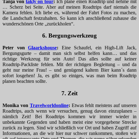
Tanja von
takly on tour
:
Ich plane einen Roadtrip und nehme mit
… Scherz bei Seite. Aber auf meinen Roadtrips darf niemals die
Kamera fehlen. Ich liebe es, während der Fahrt Fotos zu machen,
die Landschaft festzuhalten. So kann ich anschließend zuhause die
wunderschönen Orte „zurückholen“.
6. Bergungswerkzeug
Peter von
Glaarkshouse
:
Eine Schaufel, ein High-Lift Jack,
Bergungsgurte – damit man sich selbst helfen kann… und das
richtige Werkzeug für sein Auto! Das alles sollte auf keiner
Roadtrip-Packliste fehlen. Mit der richtigen Begleitung – und da
geht nur meine Frau! – und genügend kaltem Bier kann´s dann
sofort losgehen! Ja, es gibt so einiges, was man beim Roadtrip
planen beachten sollte.
7. Zeit
Monika von
Travelworldonline
:
Etwas fehlt meistens auf unseren
Roadtrips, auch wenn wir versuchen, genug davon einzuplanen –
nämlich Zeit! Bei Roadtrips kommen wir immer wieder in
unbekannte Gegenden und haben meist eine vorgegebene Strecke
zurück zu legen. Sind wir schließlich vor Ort und haben Zugriff auf
Informationen, an die wir hier nur schwer rankommen, stoßen wir
oft auf interessante Orte und Themen, die wir gerne näher erkunden