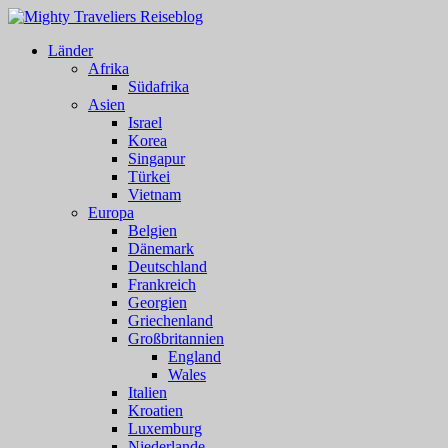
Länder
Afrika
Südafrika
Asien
Israel
Korea
Singapur
Türkei
Vietnam
Europa
Belgien
Dänemark
Deutschland
Frankreich
Georgien
Griechenland
Großbritannien
England
Wales
Italien
Kroatien
Luxemburg
Niederlande