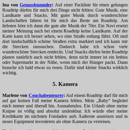
Ina von
Genussbummler
:
Auf einer Packliste für einen gelungen
Roadtrip dürfen für mich drei Dinge nicht fehlen: Gute Musik, eine
Landkarte und Snacks. Mit guter Musik durch wunderschöne
Landschaften fahren ist für mich das Beste am Roadtrip. Am
liebsten höre ich dann die gute alte Musik der 70er. Ein Navi ersetzt
meiner Meinung nach bei einem Roadtrip keine Landkarte. Auf der
Karte kann ich besser sehen, wo eine Straße entlang führt. Oft sind
dort landschaftlich schöne Straßen extra markiert und ich kann mir
die Strecken raussuchen. Dadurch habe ich schon viele
wunderschöne Strecken entdeckt. Und Snacks dürfen beim Roadtrip
planen natürlich auch nicht fehlen, denn nicht immer ist ein Imbiss
oder Supermarkt in der Nähe, wenn mich der Hunger packt. Dann
brauche ich bald etwas zu essen. Dafür sind kleine Snacks wirklich
wichtig.
5. Kamera
Marlene von
Couchabenteurer
:
Auf einem Roadtrip darf für mich
auf gar keinen Fall meine Kamera fehlen. Mein „Baby“ begleitet
mich immer und überall hin. Ausnahmslos. Ein Urlaub ohne meine
Knipse ist völlig und absolut undenkbar. Ich würde eher meine
Kreditkarte im nächsten Fotoladen aufs Äußerste ausreizen und in
neues Equipment investieren als ohne Kamera zu verreisen.