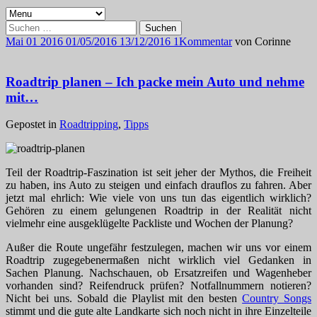
Suchen
nach:
Mai
01
2016
01/05/2016
13/12/2016
1
Kommentar
von
Corinne
Roadtrip planen – Ich packe mein Auto und nehme
mit…
Gepostet in
Roadtripping
,
Tipps
Teil der Roadtrip-Faszination ist seit jeher der Mythos, die Freiheit
zu haben, ins Auto zu steigen und einfach drauflos zu fahren. Aber
jetzt mal ehrlich: Wie viele von uns tun das eigentlich wirklich?
Gehören zu einem gelungenen Roadtrip in der Realität nicht
vielmehr eine ausgeklügelte Packliste und Wochen der Planung?
Außer die Route ungefähr festzulegen, machen wir uns vor einem
Roadtrip zugegebenermaßen nicht wirklich viel Gedanken in
Sachen Planung. Nachschauen, ob Ersatzreifen und Wagenheber
vorhanden sind? Reifendruck prüfen? Notfallnummern notieren?
Nicht bei uns. Sobald die Playlist mit den besten
Country Songs
stimmt und die gute alte Landkarte sich noch nicht in ihre Einzelteile