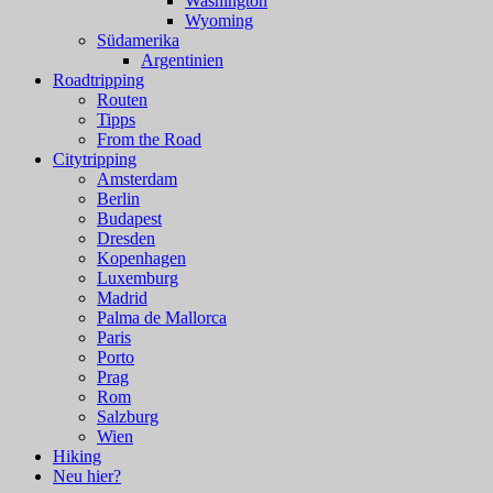
Washington
Wyoming
Südamerika
Argentinien
Roadtripping
Routen
Tipps
From the Road
Citytripping
Amsterdam
Berlin
Budapest
Dresden
Kopenhagen
Luxemburg
Madrid
Palma de Mallorca
Paris
Porto
Prag
Rom
Salzburg
Wien
Hiking
Neu hier?