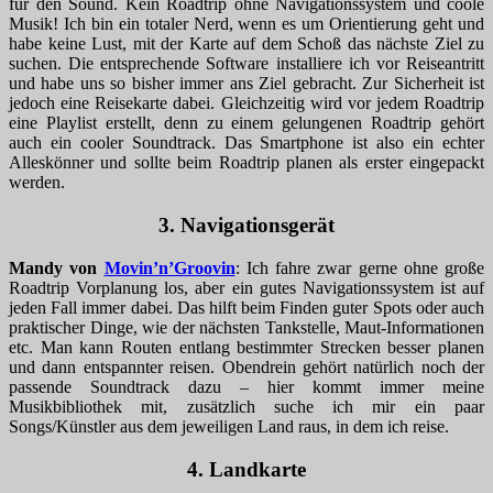
für den Sound. Kein Roadtrip ohne Navigationssystem und coole
Musik! Ich bin ein totaler Nerd, wenn es um Orientierung geht und
habe keine Lust, mit der Karte auf dem Schoß das nächste Ziel zu
suchen. Die entsprechende Software installiere ich vor Reiseantritt
und habe uns so bisher immer ans Ziel gebracht. Zur Sicherheit ist
jedoch eine Reisekarte dabei. Gleichzeitig wird vor jedem Roadtrip
eine Playlist erstellt, denn zu einem gelungenen Roadtrip gehört
auch ein cooler Soundtrack. Das Smartphone ist also ein echter
Alleskönner und sollte beim Roadtrip planen als erster eingepackt
werden.
3. Navigationsgerät
Mandy von
Movin’n’Groovin
: Ich fahre zwar gerne ohne große
Roadtrip Vorplanung los, aber ein gutes Navigationssystem ist auf
jeden Fall immer dabei. Das hilft beim Finden guter Spots oder auch
praktischer Dinge, wie der nächsten Tankstelle, Maut-Informationen
etc. Man kann Routen entlang bestimmter Strecken besser planen
und dann entspannter reisen. Obendrein gehört natürlich noch der
passende Soundtrack dazu – hier kommt immer meine
Musikbibliothek mit, zusätzlich suche ich mir ein paar
Songs/Künstler aus dem jeweiligen Land raus, in dem ich reise.
4. Landkarte