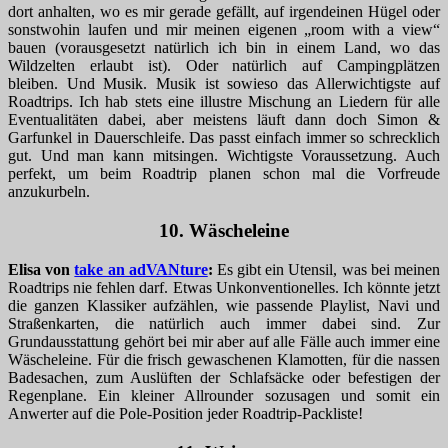
dort anhalten, wo es mir gerade gefällt, auf irgendeinen Hügel oder
sonstwohin laufen und mir meinen eigenen „room with a view“
bauen (vorausgesetzt natürlich ich bin in einem Land, wo das
Wildzelten erlaubt ist). Oder natürlich auf Campingplätzen
bleiben. Und Musik. Musik ist sowieso das Allerwichtigste auf
Roadtrips. Ich hab stets eine illustre Mischung an Liedern für alle
Eventualitäten dabei, aber meistens läuft dann doch Simon &
Garfunkel in Dauerschleife. Das passt einfach immer so schrecklich
gut. Und man kann mitsingen. Wichtigste Voraussetzung. Auch
perfekt, um beim Roadtrip planen schon mal die Vorfreude
anzukurbeln.
10. Wäscheleine
Elisa von
take an adVANture
:
Es gibt ein Utensil, was bei meinen
Roadtrips nie fehlen darf. Etwas Unkonventionelles. Ich könnte jetzt
die ganzen Klassiker aufzählen, wie passende Playlist, Navi und
Straßenkarten, die natürlich auch immer dabei sind. Zur
Grundausstattung gehört bei mir aber auf alle Fälle auch immer eine
Wäscheleine. Für die frisch gewaschenen Klamotten, für die nassen
Badesachen, zum Auslüften der Schlafsäcke oder befestigen der
Regenplane. Ein kleiner Allrounder sozusagen und somit ein
Anwerter auf die Pole-Position jeder Roadtrip-Packliste!