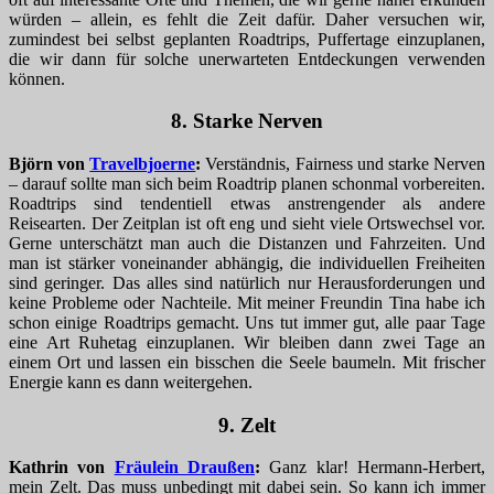
würden – allein, es fehlt die Zeit dafür. Daher versuchen wir,
zumindest bei selbst geplanten Roadtrips, Puffertage einzuplanen,
die wir dann für solche unerwarteten Entdeckungen verwenden
können.
8. Starke Nerven
Björn von
Travelbjoerne
:
Verständnis, Fairness und starke Nerven
– darauf sollte man sich beim Roadtrip planen schonmal vorbereiten.
Roadtrips sind tendentiell etwas anstrengender als andere
Reisearten. Der Zeitplan ist oft eng und sieht viele Ortswechsel vor.
Gerne unterschätzt man auch die Distanzen und Fahrzeiten. Und
man ist stärker voneinander abhängig, die individuellen Freiheiten
sind geringer. Das alles sind natürlich nur Herausforderungen und
keine Probleme oder Nachteile. Mit meiner Freundin Tina habe ich
schon einige Roadtrips gemacht. Uns tut immer gut, alle paar Tage
eine Art Ruhetag einzuplanen. Wir bleiben dann zwei Tage an
einem Ort und lassen ein bisschen die Seele baumeln. Mit frischer
Energie kann es dann weitergehen.
9. Zelt
Kathrin von
Fräulein Draußen
:
Ganz klar! Hermann-Herbert,
mein Zelt. Das muss unbedingt mit dabei sein. So kann ich immer