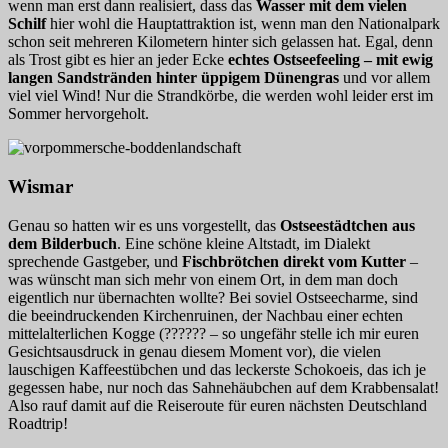
wenn man erst dann realisiert, dass das
Wasser mit dem vielen
Schilf
hier wohl die Hauptattraktion ist, wenn man den Nationalpark
schon seit mehreren Kilometern hinter sich gelassen hat. Egal, denn
als Trost gibt es hier an jeder Ecke
echtes Ostseefeeling –
mit ewig
langen Sandstränden hinter üppigem Dünengras
und vor allem
viel viel Wind! Nur die Strandkörbe, die werden wohl leider erst im
Sommer hervorgeholt.
Wismar
Genau so hatten wir es uns vorgestellt, das
Ostseestädtchen aus
dem Bilderbuch
. Eine schöne kleine Altstadt, im Dialekt
sprechende Gastgeber, und
Fischbrötchen direkt vom Kutter
–
was wünscht man sich mehr von einem Ort, in dem man doch
eigentlich nur übernachten wollte? Bei soviel Ostseecharme, sind
die beeindruckenden Kirchenruinen, der Nachbau einer echten
mittelalterlichen Kogge (?????? – so ungefähr stelle ich mir euren
Gesichtsausdruck in genau diesem Moment vor), die vielen
lauschigen Kaffeestübchen und das leckerste Schokoeis, das ich je
gegessen habe, nur noch das Sahnehäubchen auf dem Krabbensalat!
Also rauf damit auf die Reiseroute für euren nächsten Deutschland
Roadtrip!