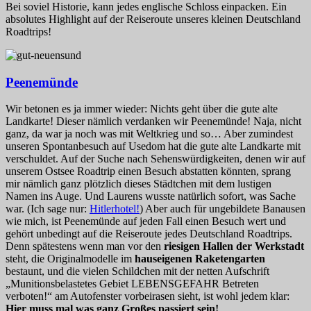
Bei soviel Historie, kann jedes englische Schloss einpacken. Ein
absolutes Highlight auf der Reiseroute unseres kleinen Deutschland
Roadtrips!
Peenemünde
Wir betonen es ja immer wieder: Nichts geht über die gute alte
Landkarte! Dieser nämlich verdanken wir Peenemünde! Naja, nicht
ganz, da war ja noch was mit Weltkrieg und so… Aber zumindest
unseren Spontanbesuch auf Usedom hat die gute alte Landkarte mit
verschuldet. Auf der Suche nach Sehenswürdigkeiten, denen wir auf
unserem Ostsee Roadtrip einen Besuch abstatten könnten, sprang
mir nämlich ganz plötzlich dieses Städtchen mit dem lustigen
Namen ins Auge. Und Laurens wusste natürlich sofort, was Sache
war. (Ich sage nur:
Hitlerhotel!
) Aber auch für ungebildete Banausen
wie mich, ist Peenemünde auf jeden Fall einen Besuch wert und
gehört unbedingt auf die Reiseroute jedes Deutschland Roadtrips.
Denn spätestens wenn man vor den
riesigen Hallen der Werkstadt
steht, die Originalmodelle im
hauseigenen Raketengarten
bestaunt, und die vielen Schildchen mit der netten Aufschrift
„Munitionsbelastetes Gebiet LEBENSGEFAHR Betreten
verboten!“ am Autofenster vorbeirasen sieht, ist wohl jedem klar:
Hier muss mal was ganz Großes passiert sein!