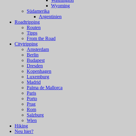
Washington
Wyoming
Südamerika
Argentinien
Roadtripping
Routen
Tipps
From the Road
Citytripping
Amsterdam
Berlin
Budapest
Dresden
Kopenhagen
Luxemburg
Madrid
Palma de Mallorca
Paris
Porto
Prag
Rom
Salzburg
Wien
Hiking
Neu hier?