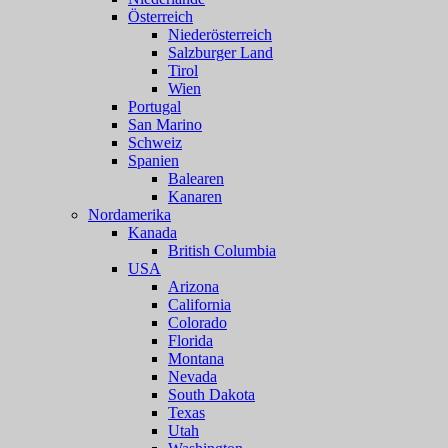
Österreich
Niederösterreich
Salzburger Land
Tirol
Wien
Portugal
San Marino
Schweiz
Spanien
Balearen
Kanaren
Nordamerika
Kanada
British Columbia
USA
Arizona
California
Colorado
Florida
Montana
Nevada
South Dakota
Texas
Utah