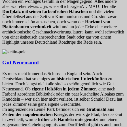
Wochen ein wohliges Gefühl in der Magengegend. Alles andere
aber war eher etwas… ja, wie soll ich sagen?… MAU! Der alte
Dorfplatz mit seinen farbenfrohen Häuschen
und die vielen
Überbleibsel aus der Zeit vor Kommunismus und Co. sind zwar
noch immer schön anzusehen, doch wenn der
Horizont von
Plattenbauten verdunkelt
wird und an jeder Ecke eine weitere
architektonische Geschmacksverirrung lauert, kann wohl schwerlich
von einer ästhetisch ansprechenden Stadt oder gar von einem
Highlight unseres Deutschland Roadtrips die Rede sein.
Gut Neuensund
Es muss nicht immer das Schloss in England sein. Auch
Deutschland hat so einiges an
historischen Unterkünften
zu
bieten. Doch längst nicht alle sind so schön gemütlich wie Gut
Neuensund. Ob
eigene Holzöfen in jedem Zimmer
, eine nach
Farben! geordnete Bibliothek oder ein paar kuschelige Alpakas zum
Knuddeln – wer sich hier nicht verliebt, ist selber Schuld! Dazu hat
jedes Zimmer seine ganz eigene Geschichte,
im angrenzenden
Lenné-Park befindet sich ein
Grabmahl aus
Zeiten der napoleonischen Kriege,
der winzige Pfad, der das Gut
in zwei teilt, wurde
früher als Handelsroute genutzt
und einen
zugemauerten Geheimgang bis zum Dorffriedhof gibt es auch noch.