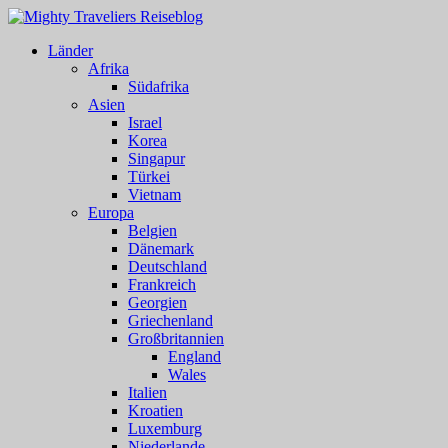
Länder
Afrika
Südafrika
Asien
Israel
Korea
Singapur
Türkei
Vietnam
Europa
Belgien
Dänemark
Deutschland
Frankreich
Georgien
Griechenland
Großbritannien
England
Wales
Italien
Kroatien
Luxemburg
Niederlande