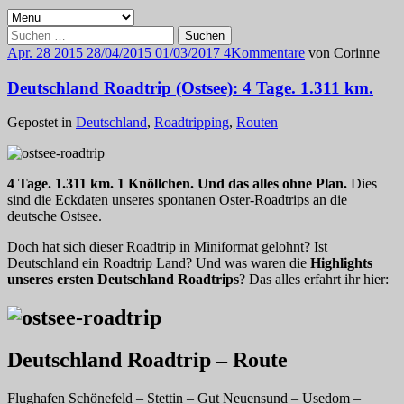
Suchen
nach:
Apr.
28
2015
28/04/2015
01/03/2017
4
Kommentare
von
Corinne
Deutschland Roadtrip (Ostsee): 4 Tage. 1.311 km.
Gepostet in
Deutschland
,
Roadtripping
,
Routen
4 Tage. 1.311 km. 1 Knöllchen. Und das alles ohne Plan.
Dies
sind die Eckdaten unseres spontanen Oster-Roadtrips an die
deutsche Ostsee.
Doch hat sich dieser Roadtrip in Miniformat gelohnt? Ist
Deutschland ein Roadtrip Land? Und was waren die
Highlights
unseres ersten Deutschland Roadtrips
? Das alles erfahrt ihr hier:
Deutschland Roadtrip – Route
Flughafen Schönefeld – Stettin – Gut Neuensund – Usedom –