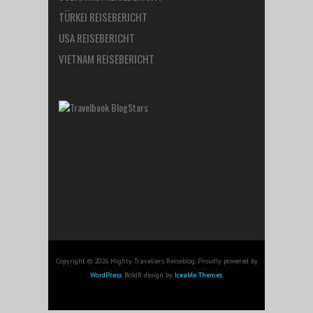
TÜRKEI REISEBERICHT
USA REISEBERICHT
VIETNAM REISEBERICHT
Copyright © 2026 Mighty Traveliers Reiseblog. Proudly powered by
WordPress
. BoldR design by
Iceable Themes
.