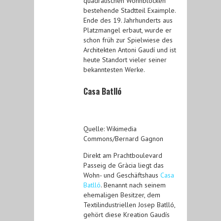
quadratischen Wohnblöcken
bestehende Stadtteil Exaimple.
Ende des 19. Jahrhunderts aus
Platzmangel erbaut, wurde er
schon früh zur Spielwiese des
Architekten Antoni Gaudí und ist
heute Standort vieler seiner
bekanntesten Werke.
Casa Batlló
Quelle: Wikimedia
Commons/Bernard Gagnon
Direkt am Prachtboulevard
Passeig de Gràcia liegt das
Wohn- und Geschäftshaus
Casa
Batlló
. Benannt nach seinem
ehemaligen Besitzer, dem
Textilindustriellen Josep Batlló,
gehört diese Kreation Gaudís