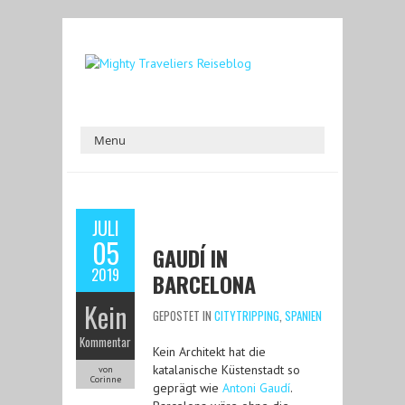
JULI
05
GAUDÍ IN
2019
BARCELONA
Kein
GEPOSTET IN
CITYTRIPPING
,
SPANIEN
Kommentar
Kein Architekt hat die
katalanische Küstenstadt so
von
Corinne
geprägt wie
Antoni Gaudí
.