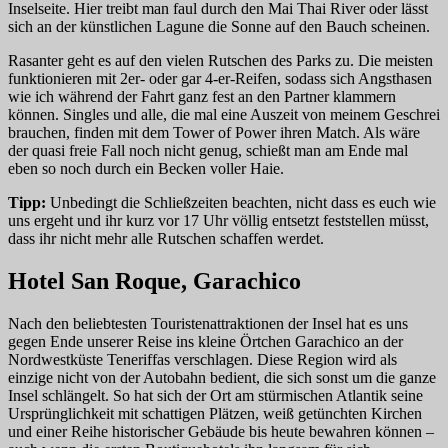
Inselseite. Hier treibt man faul durch den Mai Thai River oder lässt
sich an der künstlichen Lagune die Sonne auf den Bauch scheinen.
Rasanter geht es auf den vielen Rutschen des Parks zu. Die meisten
funktionieren mit 2er- oder gar 4-er-Reifen, sodass sich Angsthasen
wie ich während der Fahrt ganz fest an den Partner klammern
können. Singles und alle, die mal eine Auszeit von meinem Geschrei
brauchen, finden mit dem Tower of Power ihren Match. Als wäre
der quasi freie Fall noch nicht genug, schießt man am Ende mal
eben so noch durch ein Becken voller Haie.
Tipp:
Unbedingt die Schließzeiten beachten, nicht dass es euch wie
uns ergeht und ihr kurz vor 17 Uhr völlig entsetzt feststellen müsst,
dass ihr nicht mehr alle Rutschen schaffen werdet.
Hotel San Roque, Garachico
Nach den beliebtesten Touristenattraktionen der Insel hat es uns
gegen Ende unserer Reise ins kleine Örtchen Garachico an der
Nordwestküste Teneriffas verschlagen. Diese Region wird als
einzige nicht von der Autobahn bedient, die sich sonst um die ganze
Insel schlängelt. So hat sich der Ort am stürmischen Atlantik seine
Ursprünglichkeit mit schattigen Plätzen, weiß getünchten Kirchen
und einer Reihe historischer Gebäude bis heute bewahren können –