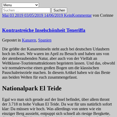
Suchen
nach:
Mai
03
2019
03/05/2019
14/06/2019
Kein
Kommentar
von
Corinne
Kontrastreiche Inselschönheit Teneriffa
Gepostet in
Kanaren
,
Spanien
Die größte der Kanareninseln steht auch bei deutschen Urlaubern
hoch im Kurs. Wir waren im April zu Besuch und haben uns von
der atemberaubenden Natur, aber auch von der Vielfalt an
Weltklasse-Touristenattraktionen begeistern lassen. Und das, obwohl
wir normalerweise einen großen Bogen um die klassischen
Pauschalreiseziele machen. In diesem Artikel haben wir das Beste
aus beiden Welten für euch zusammengefasst.
Nationalpark El Teide
Egal wo man sich gerade auf der Insel befindet, über allem thront
der 3.718 m hohe Vulkan El Teide. Da war für uns natürlich sofort
klar: Da müssen wir hoch. Was allerdings von unten wie ein
einziger Berg aussieht, entpuppt sich schnell als riesige Bergkette,