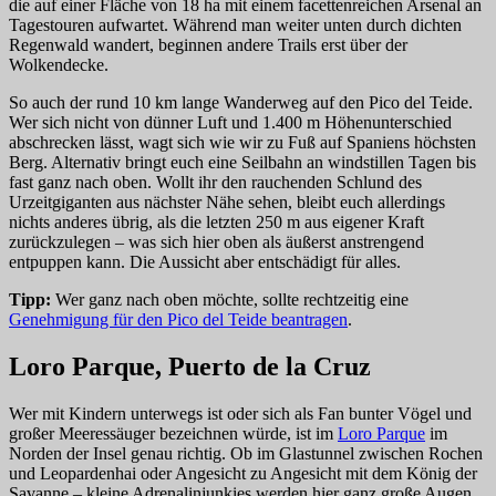
die auf einer Fläche von 18 ha mit einem facettenreichen Arsenal an
Tagestouren aufwartet. Während man weiter unten durch dichten
Regenwald wandert, beginnen andere Trails erst über der
Wolkendecke.
So auch der rund 10 km lange Wanderweg auf den Pico del Teide.
Wer sich nicht von dünner Luft und 1.400 m Höhenunterschied
abschrecken lässt, wagt sich wie wir zu Fuß auf Spaniens höchsten
Berg. Alternativ bringt euch eine Seilbahn an windstillen Tagen bis
fast ganz nach oben. Wollt ihr den rauchenden Schlund des
Urzeitgiganten aus nächster Nähe sehen, bleibt euch allerdings
nichts anderes übrig, als die letzten 250 m aus eigener Kraft
zurückzulegen – was sich hier oben als äußerst anstrengend
entpuppen kann. Die Aussicht aber entschädigt für alles.
Tipp:
Wer ganz nach oben möchte, sollte rechtzeitig eine
Genehmigung für den Pico del Teide beantragen
.
Loro Parque, Puerto de la Cruz
Wer mit Kindern unterwegs ist oder sich als Fan bunter Vögel und
großer Meeressäuger bezeichnen würde, ist im
Loro Parque
im
Norden der Insel genau richtig. Ob im Glastunnel zwischen Rochen
und Leopardenhai oder Angesicht zu Angesicht mit dem König der
Savanne – kleine Adrenalinjunkies werden hier ganz große Augen