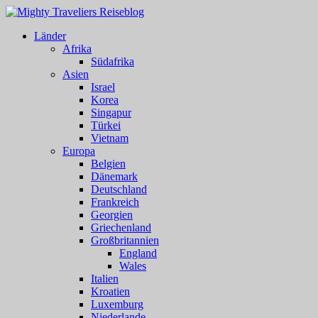
Länder
Afrika
Südafrika
Asien
Israel
Korea
Singapur
Türkei
Vietnam
Europa
Belgien
Dänemark
Deutschland
Frankreich
Georgien
Griechenland
Großbritannien
England
Wales
Italien
Kroatien
Luxemburg
Niederlande