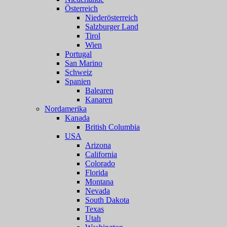
Österreich
Niederösterreich
Salzburger Land
Tirol
Wien
Portugal
San Marino
Schweiz
Spanien
Balearen
Kanaren
Nordamerika
Kanada
British Columbia
USA
Arizona
California
Colorado
Florida
Montana
Nevada
South Dakota
Texas
Utah