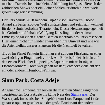
machen. Dazwischen eine kleine Abkühlung im Splash-Bereich der
zahlreichen Shows oder ein kleiner Schlenker durch die weltweit
größte Papageiensammlung.
Der Park wurde 2018 mit dem TripAdvisor Traveller’s Choice
Award als bester Zoo der Welt ausgezeichnet und setzt sich weltweit
für den Schutz bedrohter Tierarten ein. Dieser Herzensangelegenheit
hat Gründer und Inhaber Wolfgang Kiessling mit der Animal
Embassy sogar einen eigenen Bereich innerhalb des Parks reserviert.
Hier lernen nicht nur Kinder etwas über ihre Umwelt und wie wir
die Artenvielfalt unseres Planeten für die Nachwelt bewahren.
Tipp:
Im Planet Penguin fährt man erst auf dem Fließband an einer
zweistöckigen Pinguinwelt vorbei. Am Ende befindet sich ein auf
den ersten Blick eher langweiliges Aquarium mit recht trägen
Fischbewohnern. Doch wer genau hinsieht, entdeckt vielleicht den
ein oder anderen Humboldt-Pinguin.
Siam Park, Costa Adeje
Angenehme Temperaturen locken die rosaroten Strandgänger des
Touristenortes Costa Adeje ins kühle Nass des
Siam Parks
. Der
Wasserpark im asiatischen Stil gehört zum Loro Parque und ist fast
genauso opulent gestaltet wie der große Bruder auf der anderen