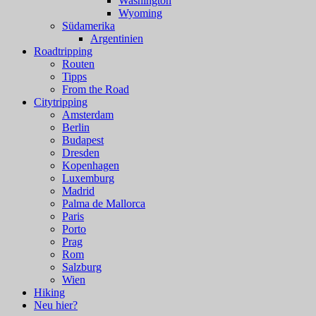
Washington
Wyoming
Südamerika
Argentinien
Roadtripping
Routen
Tipps
From the Road
Citytripping
Amsterdam
Berlin
Budapest
Dresden
Kopenhagen
Luxemburg
Madrid
Palma de Mallorca
Paris
Porto
Prag
Rom
Salzburg
Wien
Hiking
Neu hier?