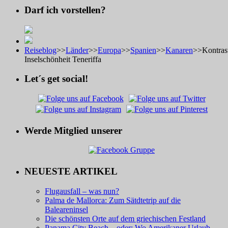
Darf ich vorstellen?
Reiseblog
>>
Länder
>>
Europa
>>
Spanien
>>
Kanaren
>>
Kontras
Inselschönheit Teneriffa
Let´s get social!
Werde Mitglied unserer
NEUESTE ARTIKEL
Flugausfall – was nun?
Palma de Mallorca: Zum Sätdtetrip auf die
Baleareninsel
Die schönsten Orte auf dem griechischen Festland
Panama City Beach – oder: Wo Amerikaner Urlaub