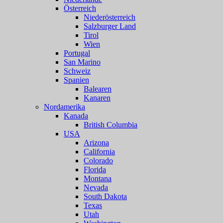
Österreich
Niederösterreich
Salzburger Land
Tirol
Wien
Portugal
San Marino
Schweiz
Spanien
Balearen
Kanaren
Nordamerika
Kanada
British Columbia
USA
Arizona
California
Colorado
Florida
Montana
Nevada
South Dakota
Texas
Utah