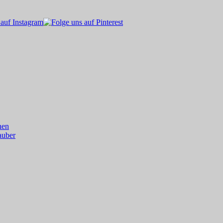
hen
auber