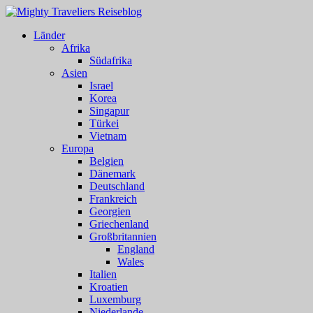
Länder
Afrika
Südafrika
Asien
Israel
Korea
Singapur
Türkei
Vietnam
Europa
Belgien
Dänemark
Deutschland
Frankreich
Georgien
Griechenland
Großbritannien
England
Wales
Italien
Kroatien
Luxemburg
Niederlande