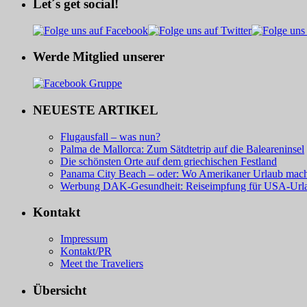
Let´s get social!
Werde Mitglied unserer
NEUESTE ARTIKEL
Flugausfall – was nun?
Palma de Mallorca: Zum Sätdtetrip auf die Baleareninsel
Die schönsten Orte auf dem griechischen Festland
Panama City Beach – oder: Wo Amerikaner Urlaub mac
Werbung DAK-Gesundheit: Reiseimpfung für USA-Url
Kontakt
Impressum
Kontakt/PR
Meet the Traveliers
Übersicht