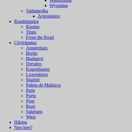
Washington
Wyoming
Südamerika
Argentinien
Roadtripping
Routen
Tipps
From the Road
Citytripping
Amsterdam
Berlin
Budapest
Dresden
Kopenhagen
Luxemburg
Madrid
Palma de Mallorca
Paris
Porto
Prag
Rom
Salzburg
Wien
Hiking
Neu hier?