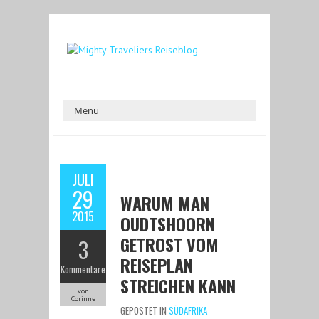
JULI
29
WARUM MAN
2015
OUDTSHOORN
GETROST VOM
3
REISEPLAN
Kommentare
STREICHEN KANN
von
Corinne
GEPOSTET IN
SÜDAFRIKA