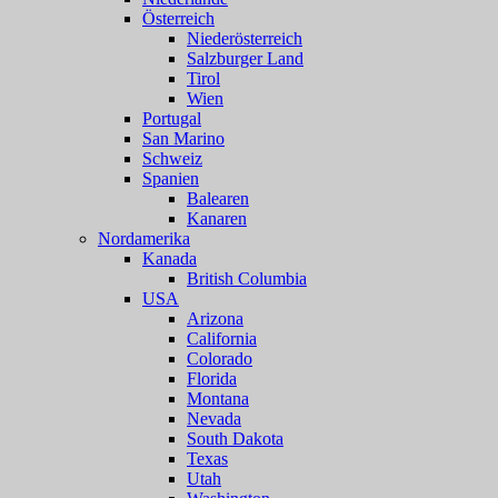
Österreich
Niederösterreich
Salzburger Land
Tirol
Wien
Portugal
San Marino
Schweiz
Spanien
Balearen
Kanaren
Nordamerika
Kanada
British Columbia
USA
Arizona
California
Colorado
Florida
Montana
Nevada
South Dakota
Texas
Utah