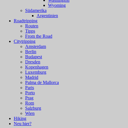
Washington
Wyoming
Südamerika
Argentinien
Roadtripping
Routen
Tipps
From the Road
Citytripping
Amsterdam
Berlin
Budapest
Dresden
Kopenhagen
Luxemburg
Madrid
Palma de Mallorca
Paris
Porto
Prag
Rom
Salzburg
Wien
Hiking
Neu hier?