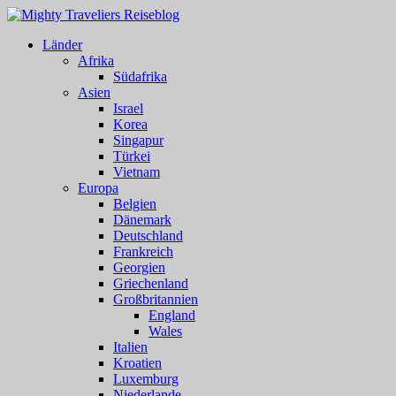
Länder
Afrika
Südafrika
Asien
Israel
Korea
Singapur
Türkei
Vietnam
Europa
Belgien
Dänemark
Deutschland
Frankreich
Georgien
Griechenland
Großbritannien
England
Wales
Italien
Kroatien
Luxemburg
Niederlande