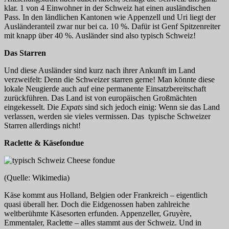
klar. 1 von 4 Einwohner in der Schweiz hat einen ausländischen
Pass. In den ländlichen Kantonen wie Appenzell und Uri liegt der
Ausländeranteil zwar nur bei ca. 10 %. Dafür ist Genf Spitzenreiter
mit knapp über 40 %. Ausländer sind also typisch Schweiz!
Das Starren
Und diese Ausländer sind kurz nach ihrer Ankunft im Land
verzweifelt: Denn die Schweizer starren gerne! Man könnte diese
lokale Neugierde auch auf eine permanente Einsatzbereitschaft
zurückführen. Das Land ist von europäischen Großmächten
eingekesselt. Die
Expats
sind sich jedoch einig: Wenn sie das Land
verlassen, werden sie vieles vermissen. Das typische Schweizer
Starren allerdings nicht!
Raclette & Käsefondue
(Quelle: Wikimedia)
Käse kommt aus Holland, Belgien oder Frankreich – eigentlich
quasi überall her. Doch die Eidgenossen haben zahlreiche
weltberühmte Käsesorten erfunden. Appenzeller, Gruyère,
Emmentaler, Raclette – alles stammt aus der Schweiz. Und in