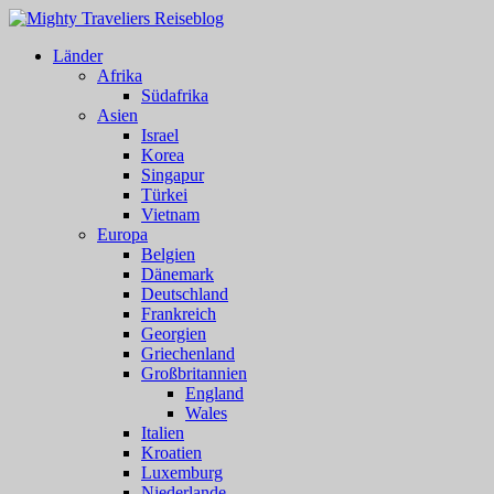
Länder
Afrika
Südafrika
Asien
Israel
Korea
Singapur
Türkei
Vietnam
Europa
Belgien
Dänemark
Deutschland
Frankreich
Georgien
Griechenland
Großbritannien
England
Wales
Italien
Kroatien
Luxemburg
Niederlande