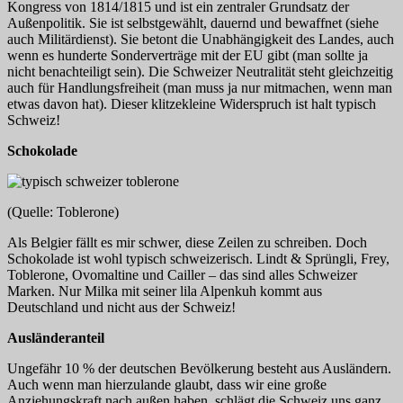
Kongress von 1814/1815 und ist ein zentraler Grundsatz der
Außenpolitik. Sie ist selbstgewählt, dauernd und bewaffnet (siehe
auch Militärdienst). Sie betont die Unabhängigkeit des Landes, auch
wenn es hunderte Sonderverträge mit der EU gibt (man sollte ja
nicht benachteiligt sein). Die Schweizer Neutralität steht gleichzeitig
auch für Handlungsfreiheit (man muss ja nur mitmachen, wenn man
etwas davon hat). Dieser klitzekleine Widerspruch ist halt typisch
Schweiz!
Schokolade
(Quelle: Toblerone)
Als Belgier fällt es mir schwer, diese Zeilen zu schreiben. Doch
Schokolade ist wohl typisch schweizerisch. Lindt & Sprüngli, Frey,
Toblerone, Ovomaltine und Cailler – das sind alles Schweizer
Marken. Nur Milka mit seiner lila Alpenkuh kommt aus
Deutschland und nicht aus der Schweiz!
Ausländeranteil
Ungefähr 10 % der deutschen Bevölkerung besteht aus Ausländern.
Auch wenn man hierzulande glaubt, dass wir eine große
Anziehungskraft nach außen haben, schlägt die Schweiz uns ganz