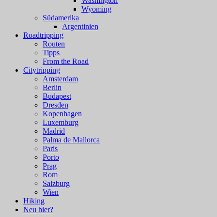
Washington
Wyoming
Südamerika
Argentinien
Roadtripping
Routen
Tipps
From the Road
Citytripping
Amsterdam
Berlin
Budapest
Dresden
Kopenhagen
Luxemburg
Madrid
Palma de Mallorca
Paris
Porto
Prag
Rom
Salzburg
Wien
Hiking
Neu hier?