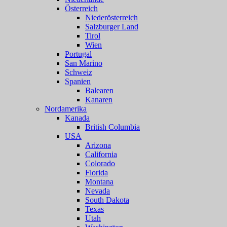
Österreich
Niederösterreich
Salzburger Land
Tirol
Wien
Portugal
San Marino
Schweiz
Spanien
Balearen
Kanaren
Nordamerika
Kanada
British Columbia
USA
Arizona
California
Colorado
Florida
Montana
Nevada
South Dakota
Texas
Utah