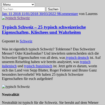
Suchen
nach:
Jan.
11
2018
11/01/2018
30/03/2022
9
Kommentare
von
Laurens
Typisch Schweiz – 25 typisch schweizerische
Eigenschaften, Klischees und Wahrheiten
Gepostet in
Schweiz
Was ist eigentlich typisch Schweiz? Toblerone? Das Schweizer
Messer? Oder Käsefondue? Und inwiefern unterscheiden sich die
Schweizer Eigenschaften von all dem, was
typisch deutsch
ist. Auf
unserem Reiseblog haben wir bereits analysiert, was
typisch
italienisch
und
typisch französisch
ist. Jetzt geht es darum, worin
sich das Land von Sepp Blatter, Roger Federer und Bruno Ganz
besonders hervorhebt! Wir haben 25 typisch Schweizer
Eigenschaften für euch aufgelistet!
Neutralität
Neutralität ist typisch für die Schweiz. Sie beruht auf dem Wiener