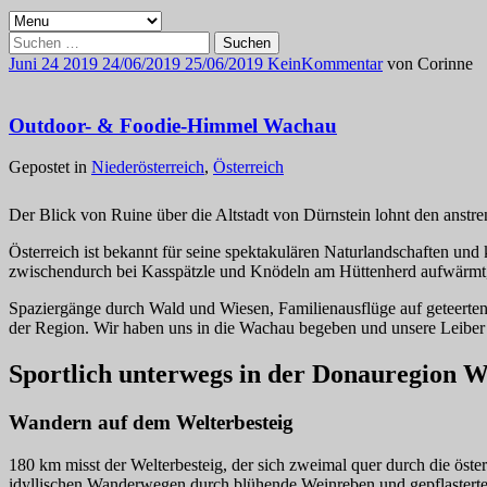
Suchen
nach:
Juni
24
2019
24/06/2019
25/06/2019
Kein
Kommentar
von
Corinne
Outdoor- & Foodie-Himmel Wachau
Gepostet in
Niederösterreich
,
Österreich
Der Blick von Ruine über die Altstadt von Dürnstein lohnt den anstr
Österreich ist bekannt für seine spektakulären Naturlandschaften u
zwischendurch bei Kasspätzle und Knödeln am Hüttenherd aufwärmt, g
Spaziergänge durch Wald und Wiesen, Familienausflüge auf geteerten
der Region. Wir haben uns in die Wachau begeben und unsere Leiber 
Sportlich unterwegs in der Donauregion 
Wandern auf dem Welterbesteig
180 km misst der Welterbesteig, der sich zweimal quer durch die ös
idyllischen Wanderwegen durch blühende Weinreben und gepflasterte 