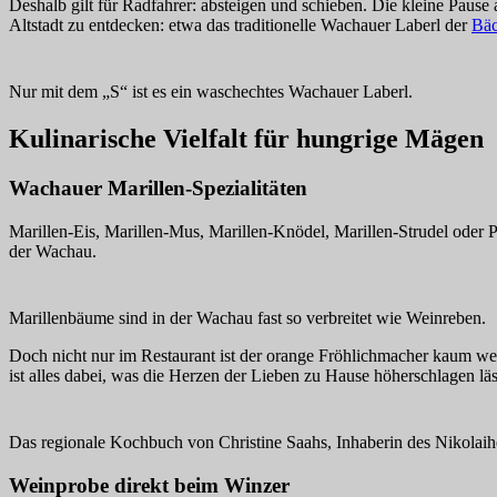
Deshalb gilt für Radfahrer: absteigen und schieben. Die kleine Pause 
Altstadt zu entdecken: etwa das traditionelle Wachauer Laberl der
Bäc
Nur mit dem „S“ ist es ein waschechtes Wachauer Laberl.
Kulinarische Vielfalt für hungrige Mägen
Wachauer Marillen-Spezialitäten
Marillen-Eis, Marillen-Mus, Marillen-Knödel, Marillen-Strudel oder Pal
der Wachau.
Marillenbäume sind in der Wachau fast so verbreitet wie Weinreben.
Doch nicht nur im Restaurant ist der orange Fröhlichmacher kaum we
ist alles dabei, was die Herzen der Lieben zu Hause höherschlagen lä
Das regionale Kochbuch von Christine Saahs, Inhaberin des Nikolaiho
Weinprobe direkt beim Winzer