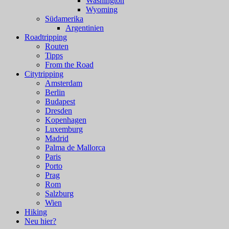
Washington
Wyoming
Südamerika
Argentinien
Roadtripping
Routen
Tipps
From the Road
Citytripping
Amsterdam
Berlin
Budapest
Dresden
Kopenhagen
Luxemburg
Madrid
Palma de Mallorca
Paris
Porto
Prag
Rom
Salzburg
Wien
Hiking
Neu hier?