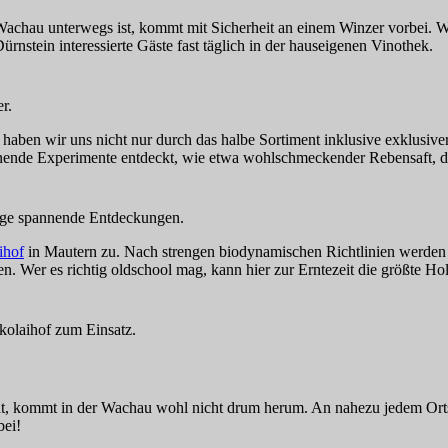
 Wachau unterwegs ist, kommt mit Sicherheit an einem Winzer vorbei. 
ürnstein interessierte Gäste fast täglich in der hauseigenen Vinothek.
r.
 haben wir uns nicht nur durch das halbe Sortiment inklusive exklusive
ende Experimente entdeckt, wie etwa wohlschmeckender Rebensaft, der
ige spannende Entdeckungen.
ihof
in Mautern zu. Nach strengen biodynamischen Richtlinien werden hi
. Wer es richtig oldschool mag, kann hier zur Erntezeit die größte Hol
kolaihof zum Einsatz.
hat, kommt in der Wachau wohl nicht drum herum. An nahezu jedem Orts
bei!