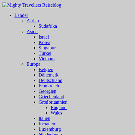
Länder
Afrika
Südafrika
Asien
Israel
Korea
Singapur
Türkei
Vietnam
Europa
Belgien
Dänemark
Deutschland
Frankreich
Georgien
Griechenland
Großbritannien
England
Wales
Italien
Kroatien
Luxemburg
Niederlande