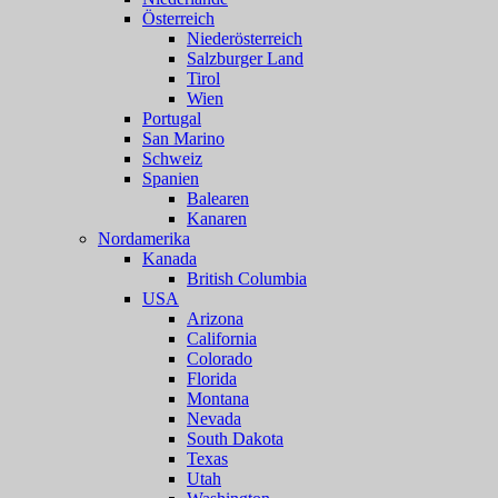
Österreich
Niederösterreich
Salzburger Land
Tirol
Wien
Portugal
San Marino
Schweiz
Spanien
Balearen
Kanaren
Nordamerika
Kanada
British Columbia
USA
Arizona
California
Colorado
Florida
Montana
Nevada
South Dakota
Texas
Utah