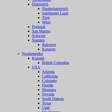
Österreich
Niederösterreich
Salzburger Land
Tirol
Wien
Portugal
San Marino
Schweiz
Spanien
Balearen
Kanaren
Nordamerika
Kanada
British Columbia
USA
Arizona
California
Colorado
Florida
Montana
Nevada
South Dakota
Texas
Utah