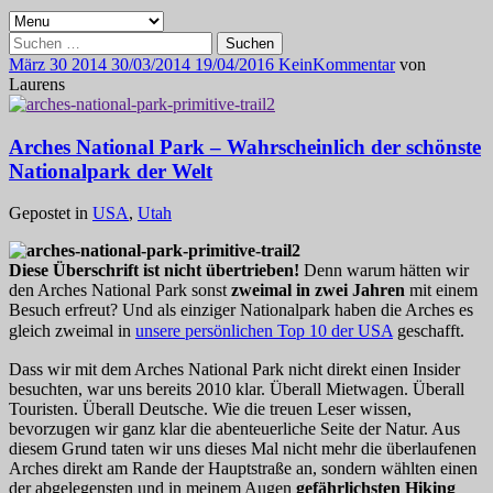
Suchen
nach:
März
30
2014
30/03/2014
19/04/2016
Kein
Kommentar
von
Laurens
Arches National Park – Wahrscheinlich der schönste
Nationalpark der Welt
Gepostet in
USA
,
Utah
Diese Überschrift ist nicht übertrieben!
Denn warum hätten wir
den Arches National Park sonst
zweimal in zwei Jahren
mit einem
Besuch erfreut? Und als einziger Nationalpark haben die Arches es
gleich zweimal in
unsere persönlichen Top 10 der USA
geschafft.
Dass wir mit dem Arches National Park nicht direkt einen Insider
besuchten, war uns bereits 2010 klar. Überall Mietwagen. Überall
Touristen. Überall Deutsche. Wie die treuen Leser wissen,
bevorzugen wir ganz klar die abenteuerliche Seite der Natur. Aus
diesem Grund taten wir uns dieses Mal nicht mehr die überlaufenen
Arches direkt am Rande der Hauptstraße an, sondern wählten einen
der abgelegensten und in meinem Augen
gefährlichsten Hiking