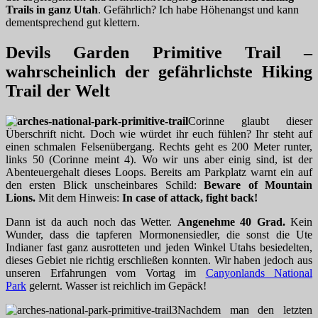
Trails in ganz Utah
. Gefährlich? Ich habe Höhenangst und kann
dementsprechend gut klettern.
Devils Garden Primitive Trail –
wahrscheinlich der gefährlichste Hiking
Trail der Welt
Corinne glaubt dieser
Überschrift nicht. Doch wie würdet ihr euch fühlen? Ihr steht auf
einen schmalen Felsenübergang. Rechts geht es 200 Meter runter,
links 50 (Corinne meint 4). Wo wir uns aber einig sind, ist der
Abenteuergehalt dieses Loops. Bereits am Parkplatz warnt ein auf
den ersten Blick unscheinbares Schild:
Beware of Mountain
Lions.
Mit dem Hinweis:
In case of attack, fight back!
Dann ist da auch noch das Wetter.
Angenehme 40 Grad.
Kein
Wunder, dass die tapferen Mormonensiedler, die sonst die Ute
Indianer fast ganz ausrotteten und jeden Winkel Utahs besiedelten,
dieses Gebiet nie richtig erschließen konnten. Wir haben jedoch aus
unseren Erfahrungen vom Vortag im
Canyonlands National
Park
gelernt. Wasser ist reichlich im Gepäck!
Nachdem man den letzten