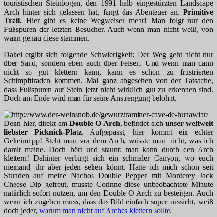
touristischen Steinbogen, den 1991 halb eingestürzten Landscape
Arch hinter sich gelassen hat, fängt das Abenteuer an.
Primitive
Trail.
Hier gibt es keine Wegweiser mehr! Man folgt nur den
Fußspuren der letzten Besucher. Auch wenn man nicht weiß, von
wann genau diese stammen.
Dabei ergibt sich folgende Schwierigkeit: Der Weg geht nicht nur
über Sand, sondern eben auch über Felsen. Und wenn man dann
nicht so gut klettern kann, kann es schon zu frustrierten
Schimpftiraden kommen. Mal ganz abgesehen von der Tatsache,
dass Fußspuren auf Stein jetzt nicht wirklich gut zu erkennen sind.
Doch am Ende wird man für seine Anstrengung belohnt.
Denn hier, direkt am
Double O Arch
, befindet sich
unser weltweit
liebster Picknick-Platz
. Aufgepasst, hier kommt ein echter
Geheimtipp! Steht man vor dem Arch, wüsste man nicht, was ich
damit meine. Doch hört und staunt: man kann durch den Arch
klettern! Dahinter verbirgt sich ein schmaler Canyon, wo euch
niemand, ihr aber jeden sehen könnt. Hatte ich mich schon seit
Stunden auf meine Nachos Double Pepper mit Monterey Jack
Cheese Dip gefreut, musste Corinne diese unbeobachtete Minute
natürlich sofort nutzen, um den Double O Arch zu besteigen. Auch
wenn ich zugeben muss, dass das Bild einfach super aussieht, weiß
doch jeder,
warum man nicht auf Arches klettern sollte
.