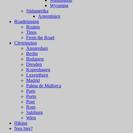
Washington
Wyoming
Südamerika
Argentinien
Roadtripping
Routen
Tipps
From the Road
Citytripping
Amsterdam
Berlin
Budapest
Dresden
Kopenhagen
Luxemburg
Madrid
Palma de Mallorca
Paris
Porto
Prag
Rom
Salzburg
Wien
Hiking
Neu hier?