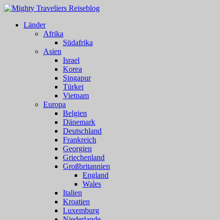
Länder
Afrika
Südafrika
Asien
Israel
Korea
Singapur
Türkei
Vietnam
Europa
Belgien
Dänemark
Deutschland
Frankreich
Georgien
Griechenland
Großbritannien
England
Wales
Italien
Kroatien
Luxemburg
Niederlande