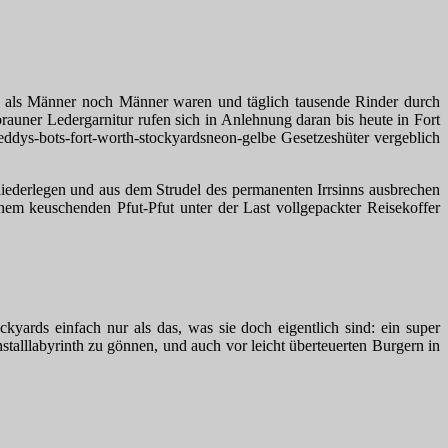
t, als Männer noch Männer waren und täglich tausende Rinder durch
auner Ledergarnitur rufen sich in Anlehnung daran bis heute in Fort
neon-gelbe Gesetzeshüter vergeblich
iederlegen und aus dem Strudel des permanenten Irrsinns ausbrechen
nem keuschenden Pfut-Pfut unter der Last vollgepackter Reisekoffer
kyards einfach nur als das, was sie doch eigentlich sind: ein super
talllabyrinth zu gönnen, und auch vor leicht überteuerten Burgern in