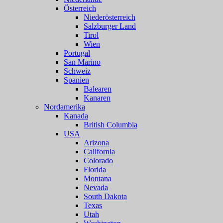
Österreich
Niederösterreich
Salzburger Land
Tirol
Wien
Portugal
San Marino
Schweiz
Spanien
Balearen
Kanaren
Nordamerika
Kanada
British Columbia
USA
Arizona
California
Colorado
Florida
Montana
Nevada
South Dakota
Texas
Utah