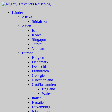
Länder
Afrika
Südafrika
Asien
Israel
Korea
Singapur
Türkei
Vietnam
Europa
Belgien
Dänemark
Deutschland
Frankreich
Georgien
Griechenland
Großbritannien
England
Wales
Italien
Kroatien
Luxemburg
Niederlande