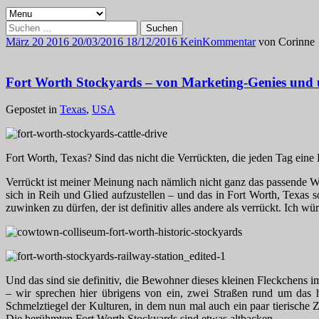
Suchen
nach:
März
20
2016
20/03/2016
18/12/2016
Kein
Kommentar
von
Corinne
Fort Worth Stockyards – von Marketing-Genies und
Gepostet in
Texas
,
USA
Fort Worth, Texas? Sind das nicht die Verrückten, die jeden Tag eine
Verrückt ist meiner Meinung nach nämlich nicht ganz das passende Wo
sich in Reih und Glied aufzustellen – und das in Fort Worth, Texas 
zuwinken zu dürfen, der ist definitiv alles andere als verrückt. Ich w
Und das sind sie definitiv, die Bewohner dieses kleinen Fleckchens
– wir sprechen hier übrigens von ein, zwei Straßen rund um das hi
Schmelztiegel der Kulturen, in dem nun mal auch ein paar tierische Zu
Die berühmten Fort Worth Stockyards sind etwas altbacken.