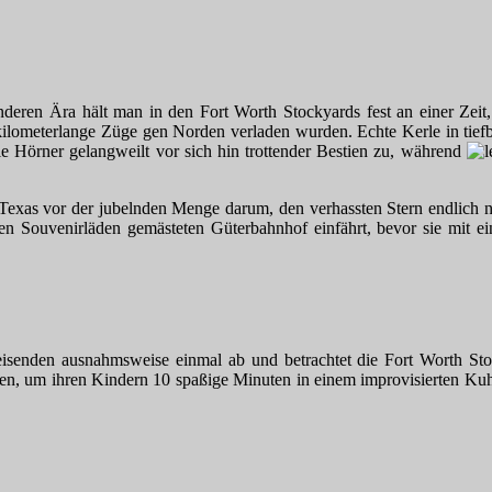
nderen Ära hält man in den Fort Worth Stockyards fest an einer Zei
ilometerlange Züge gen Norden verladen wurden. Echte Kerle in tiefbr
ie Hörner gelangweilt vor sich hin trottender Bestien zu, während
 Texas vor der jubelnden Menge darum, den verhassten Stern endlich n
en Souvenirläden gemästeten Güterbahnhof einfährt, bevor sie mit ei
eisenden ausnahmsweise einmal ab und betrachtet die Fort Worth Stoc
len, um ihren Kindern 10 spaßige Minuten in einem improvisierten Kuhs