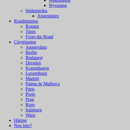
Washington
Wyoming
Südamerika
Argentinien
Roadtripping
Routen
Tipps
From the Road
Citytripping
Amsterdam
Berlin
Budapest
Dresden
Kopenhagen
Luxemburg
Madrid
Palma de Mallorca
Paris
Porto
Prag
Rom
Salzburg
Wien
Hiking
Neu hier?