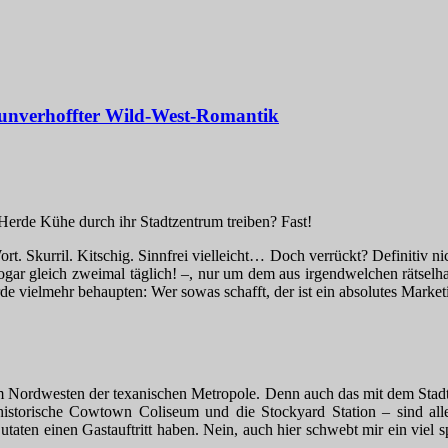
 unverhoffter Wild-West-Romantik
 Herde Kühe durch ihr Stadtzentrum treiben? Fast!
rt. Skurril. Kitschig. Sinnfrei vielleicht… Doch verrückt? Definitiv n
sogar gleich zweimal täglich! –, nur um dem aus irgendwelchen rätsel
ürde vielmehr behaupten: Wer sowas schafft, der ist ein absolutes Marke
 im Nordwesten der texanischen Metropole. Denn auch das mit dem Stadt
storische Cowtown Coliseum und die Stockyard Station – sind alles 
taten einen Gastauftritt haben. Nein, auch hier schwebt mir ein viel s