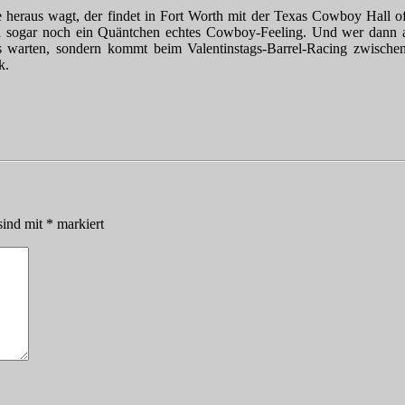
e heraus wagt, der findet in Fort Worth mit der Texas Cowboy Hall 
 sogar noch ein Quäntchen echtes Cowboy-Feeling. Und wer dann au
s warten, sondern kommt beim Valentinstags-Barrel-Racing zwisch
k.
sind mit
*
markiert