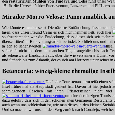
den
restaurierten Mühlen von Tindaya und Tefía
führt unser Weg
15. Jh. die Herrschaft über Fuerteventura, Lanzarote und El Hierro an 
Mirador Morro Velosa: Panoramablick au
Wie könnte es anders sein? Die nächste Enttäuschung lässt auch hier 
lasen, dass unser Freund César es sich nicht nehmen ließ, auch hier
so frustrierender war die Entdeckung, dass dieser sich seit mehre
überschritten) in Renovierungsarbeit befindet. So blieb uns und mit
ja ach so sehenswerten
Insel
sicherlich nicht mit dem an manchen Tagen angeblich bis nach Te
als sehenswerte Landschaft auf: über die wie versteinerte Dünen vo
und Strände bis zum Atlantik, der es sich am Horizont unter seiner 
Betancuria: winzig-kleine ehemalige Inse
Doch der Touristenansturm reißt einen sch
Insel früher mal als Hauptstadt gedient hat. Davon ist hier jedoch a
schmiegenden Gäschen mit ihren Pflastersteinen nicht viel
um eine der einzigen Touriste
dazu geführt, dass sich in den schönen alten Gemäuern Restaurants 
auch wenn uns schleierhaft ist, wie man dieses in den kleinen Steinh
Und so machen wir uns auf den Weg zurück nach Corralejo, welcher 