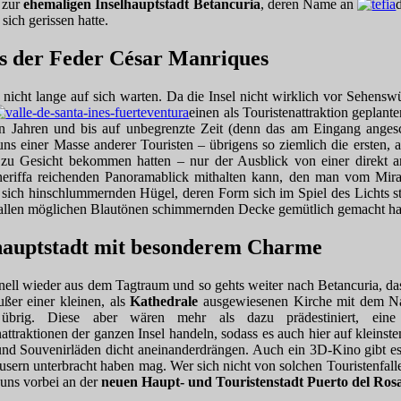
 zur
ehemaligen Inselhauptstadt Betancuria
, deren Name an
sich gerissen hatte.
s der Feder César Manriques
nicht lange auf sich warten. Da die Insel nicht wirklich vor Sehenswü
einen als Touristenattraktion geplant
ren Jahren und bis auf unbegrenzte Zeit (denn das am Eingang angesc
 uns einer Masse anderer Touristen – übrigens so ziemlich die ersten, 
 zu Gesicht bekommen hatten – nur der Ausblick von einer direkt a
neriffa reichenden Panoramablick mithalten kann, den man vom Mirad
r sich hinschlummernden Hügel, deren Form sich im Spiel des Lichts st
in allen möglichen Blautönen schimmernden Decke gemütlich gemacht ha
lhauptstadt mit besonderem Charme
nell wieder aus dem Tagtraum und so gehts weiter nach Betancuria, da
ußer einer kleinen, als
Kathedrale
ausgewiesenen Kirche mit dem 
 übrig. Diese aber wären mehr als dazu prädestiniert, eine
nattraktionen der ganzen Insel handeln, sodass es auch hier auf klei
und Souvenirläden dicht aneinanderdrängen. Auch ein 3D-Kino gibt es
äusern unterbracht haben mag. Wer sich nicht von solchen Touristenfal
uns vorbei an der
neuen Haupt- und Touristenstadt Puerto del Ros