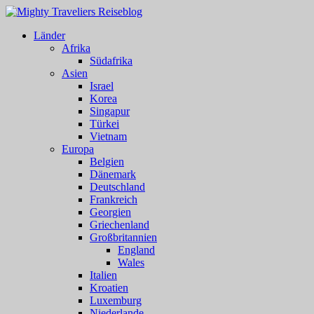
Länder
Afrika
Südafrika
Asien
Israel
Korea
Singapur
Türkei
Vietnam
Europa
Belgien
Dänemark
Deutschland
Frankreich
Georgien
Griechenland
Großbritannien
England
Wales
Italien
Kroatien
Luxemburg
Niederlande