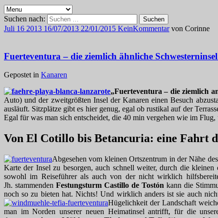
Suchen nach:
Juli
16
2013
16/07/2013
22/01/2015
Kein
Kommentar
von
Corinne
Fuerteventura – die ziemlich ähnliche Schwesterninsel
Gepostet in
Kanaren
„Fuerteventura – die ziemlich a
Auto) und der zweitgrößten Insel der Kanaren einen Besuch abzus
ausläuft. Sitzplätze gibt es hier genug, egal ob rustikal auf der Ter
Egal für was man sich entscheidet, die 40 min vergehen wie im Flug,
Von El Cotillo bis Betancuria: eine Fahrt
Abgesehen vom kleinen Ortszentrum in der Nähe des H
Karte der Insel zu besorgen, auch schnell weiter, durch die kleine
sowohl im Reiseführer als auch von der nicht wirklich hilfsber
Jh. stammenden
Festungsturm Castillo de Tostón
kann die Stimmung
noch so zu bieten hat. Nichts! Und wirklich anders ist sie auch n
Hügelichkeit der Landschaft weich
man im Norden unserer neuen Heimatinsel antrifft, für die uns