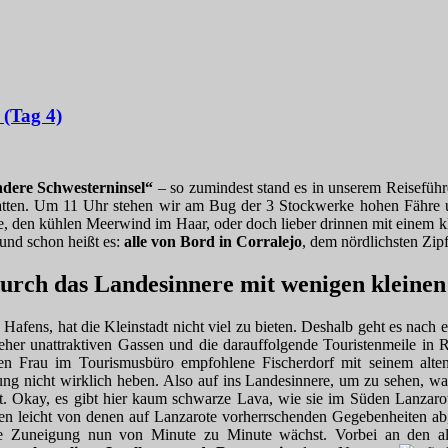
 (Tag 4)
ndere Schwesterninsel“
– so zumindest stand es in unserem Reiseführ
tatten. Um 11 Uhr stehen wir am Bug der 3 Stockwerke hohen Fähre 
rasse, den kühlen Meerwind im Haar, oder doch lieber drinnen mit einem
 und schon heißt es:
alle von Bord in Corralejo
, dem nördlichsten Zipf
 durch das Landesinnere mit wenigen kleinen
afens, hat die Kleinstadt nicht viel zu bieten. Deshalb geht es nach 
n eher unattraktiven Gassen und die darauffolgende Touristenmeile i
eiten Frau im Tourismusbüro empfohlene Fischerdorf mit seinem a
 nicht wirklich heben. Also auf ins Landesinnere, um zu sehen, was d
icht. Okay, es gibt hier kaum schwarze Lava, wie sie im Süden Lanzar
en leicht von denen auf Lanzarote vorherrschenden Gegebenheiten ab
ere Zuneigung nun von Minute zu Minute wächst. Vorbei an den a