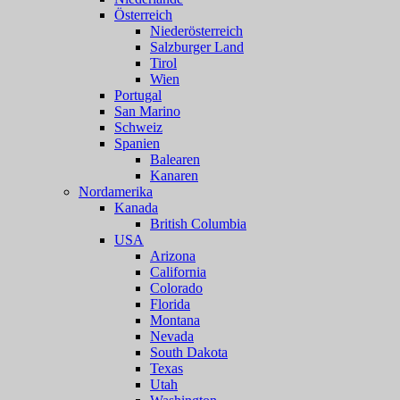
Österreich
Niederösterreich
Salzburger Land
Tirol
Wien
Portugal
San Marino
Schweiz
Spanien
Balearen
Kanaren
Nordamerika
Kanada
British Columbia
USA
Arizona
California
Colorado
Florida
Montana
Nevada
South Dakota
Texas
Utah