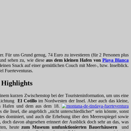
er. Für uns Grund genug, 74 Euro zu investieren (für 2 Personen plus
und sehen zu, wie diese
aus dem kleinen Hafen von
Playa Blanca
 kleinen Snack auf einer gemütlichen Couch mit Meer-, bzw. Inselblick.
el Fuerteventuras.
 Highlights
einem kurzen Zwischenstop bei der Touristeninformation, um uns eine
n Richtung
El Cotillo
im Nordwesten der Insel. Aber auch das kleine,
lten Hafen und dem aus dem 18.
ie Insel, die angeblich „nicht unterschiedlicher“ sein könnte, sonst
otes dominiert, und auch die Erhebung über den Meeresspiegel sowie
, doch davon abgesehen erinnert der Ausblick doch sehr an das, was
lten, heute
zum Museum umfunktionierten Bauerhäusern
und