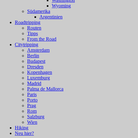
Washington
Wyoming
Südamerika
Argentinien
Roadtripping
Routen
Tipps
From the Road
Citytripping
Amsterdam
Berlin
Budapest
Dresden
Kopenhagen
Luxemburg
Madrid
Palma de Mallorca
Paris
Porto
Prag
Rom
Salzburg
Wien
Hiking
Neu hier?