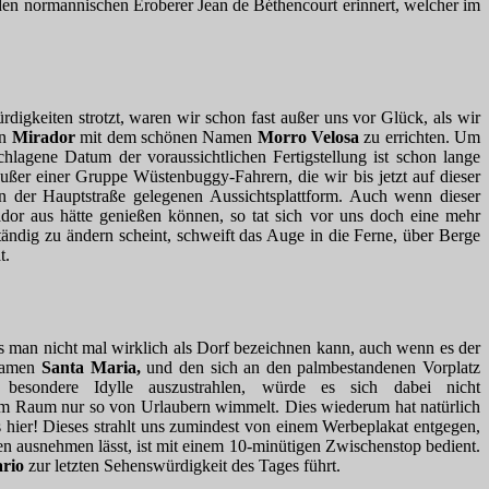
den normannischen Eroberer Jean de Béthencourt erinnert, welcher im
rdigkeiten strotzt, waren wir schon fast außer uns vor Glück, als wir
en
Mirador
mit dem schönen Namen
Morro Velosa
zu errichten. Um
hlagene Datum der voraussichtlichen Fertigstellung ist schon lange
außer einer Gruppe Wüstenbuggy-Fahrern, die wir bis jetzt auf dieser
n der Hauptstraße gelegenen Aussichtsplattform. Auch wenn dieser
or aus hätte genießen können, so tat sich vor uns doch eine mehr
ändig zu ändern scheint, schweift das Auge in die Ferne, über Berge
t.
s man nicht mal wirklich als Dorf bezeichnen kann, auch wenn es der
Namen
Santa Maria,
und den sich an den palmbestandenen Vorplatz
 besondere Idylle auszustrahlen, würde es sich dabei nicht
nstem Raum nur so von Urlaubern wimmelt. Dies wiederum hat natürlich
 hier! Dieses strahlt uns zumindest von einem Werbeplakat entgegen,
len ausnehmen lässt, ist mit einem 10-minütigen Zwischenstop bedient.
ario
zur letzten Sehenswürdigkeit des Tages führt.