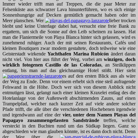
Immer wieder trifft man auf Treppen, die die paar Meter zur
Felsenküste aus schwarzer Lava hinunterführen, wo es sich einige
Sonnenhungrige auf Decken gemütlich gemacht haben oder im
Meer planschen. Wer
lieber trocken
bleibt und keine Unterlage dabei hat, versucht eine freie Bank zu
ergattern, um sich die Sonne auf den Leib scheinen zu lassen. Hat
man die Flaniermeile von Playa Blanca hinter sich gelassen, wird es
zunehmend ruhiger. Auch der mit seinen Restaurants, Cafés und
kleinen Boutiquen zwar modern gestaltete, doch teilweise wie eine
Geisterstadt wirkende
Yachthafen Marina Rubicón
ändert daran
nicht viel. Von hier aus führt der Weg, vorbei am
winzigen, doch
wirklich fotogenen Castillo de las Coloradas
, an Steilklippen
entlang, bis man auf das gleichnamige Hotel stößt. Hier sieht
es auf den ersten Blick aus als wäre
der Weg zu Ende. Denn vor einem erhebt sich eine steil aufragende
Felswand in die Höhe. Doch wer sich von diesem Anblick nicht
entmutigen lässt, gelangt nach einer kleinen Kraxelei entlag des die
Hotelanlage von der Außenwelt abschirmenden Zauns, auf einen
Trampelpfad, welcher nach kurzer Zeit auf viele andere solcher
Pfade trifft, die alle über die verschiedenen Hochebenen irgendwie
und irgendwann auf eine der
vier, unter dem Namen Playas del
Papagayo zusammengefassten Sandstrände
treffen, welche
versteckt in den Buchten rund um das Südkap liegen. Ganz so
abgeschieden wie man glauben könnte, ist es dann doch nicht. Denn
der Weg über die