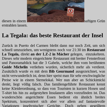
diesen in einem
saftigen Grün
erstrahlen lassen.
La Tegala: das beste Restaurant der Insel
Zurück in Puerto del Carmen bleibt dann nur noch Zeit, um sich
schnell umzuziehen, um wenigstens noch vor 21:30 im
Restaurant
La Tegala
,
direkt
an der LZ-2 in Mácher
gelegen, einzukehren.
Dieses sehr modern eingerichtete Restaurant mit breiter Fensterfront
und Panoramablick hat die 3 Gabeln, welche ihm vom berühmten
Guide Michelin
verliehen wurden, sicherlich mehr als verdient.
Zusätzlich wurde es mit dem
Bib Gourmand
ausgezeichnet, was
nicht verwunderlich ist, denn hier speist man für sehr erschwingliche
Preise wie in einem Sternelokal. Wer nun aber an Schickimicki
denkt, liegt völlig falsch. Das familiengeführte Restaurant kennt
keine Kleiderordnung, so dass von Touristen in kurzen Hosen und
T-shirt bis hin zu aufgestylten Insulanern alles vorzufinden ist. Das
wunderschön angerichtete Essen bedient ein ähnlich breites
Spektrum, konzentriert sich aber vor allem auf fantasievolle
Variationen inseltypischer Gerichte. Doch neben gegrilltem