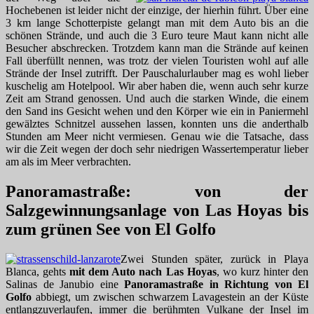
Hochebenen ist leider nicht der einzige, der hierhin führt. Über eine
3 km lange Schotterpiste gelangt man mit dem Auto bis an die
schönen Strände, und auch die 3 Euro teure Maut kann nicht alle
Besucher abschrecken. Trotzdem kann man die Strände auf keinen
Fall überfüllt nennen, was trotz der vielen Touristen wohl auf alle
Strände der Insel zutrifft. Der Pauschalurlauber mag es wohl lieber
kuschelig am Hotelpool. Wir aber haben die, wenn auch sehr kurze
Zeit am Strand genossen. Und auch die starken Winde, die einem
den Sand ins Gesicht wehen und den Körper wie ein in Paniermehl
gewälztes Schnitzel aussehen lassen, konnten uns die anderthalb
Stunden am Meer nicht vermiesen. Genau wie die Tatsache, dass
wir die Zeit wegen der doch sehr niedrigen Wassertemperatur lieber
am als im Meer verbrachten.
Panoramastraße: von der
Salzgewinnungsanlage von Las Hoyas bis
zum grünen See von El Golfo
Zwei Stunden später, zurück in Playa
Blanca, gehts
mit dem Auto nach Las Hoyas
, wo kurz hinter den
Salinas de Janubio eine
Panoramastraße in Richtung von El
Golfo
abbiegt, um zwischen schwarzem Lavagestein an der Küste
entlangzuverlaufen, immer die berühmten Vulkane der Insel im