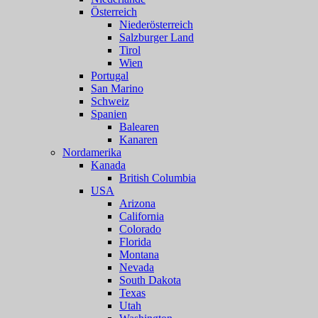
Österreich
Niederösterreich
Salzburger Land
Tirol
Wien
Portugal
San Marino
Schweiz
Spanien
Balearen
Kanaren
Nordamerika
Kanada
British Columbia
USA
Arizona
California
Colorado
Florida
Montana
Nevada
South Dakota
Texas
Utah