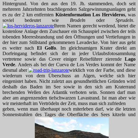
Hintergrund. Von den aus den 19. Jh. stammenden, doch seit
mehreren Jahrzehnten brachliegenden Salzgewinnungsanlagen geht
es zu der 2 km entfernten
Küstenformation Los Hervideros
, was
soviel bedeutet wie
Brodeln
oder
Sprudeln
.
Ihrem Namen gerecht werdend, bietet die
kostenlose Anlage dem Zuschauer ein Schauspiel zwischen der teils
tobenden Meeresbrandung und den Öffnungen und Vertiefungen in
der hier zum Stillstand gekommenen Lavadecke. Von hier aus geht
es weiter nach
El Golfo
. Im gleichnamigen Krater direkt am
Dorfeingang befindet sich der in jeder Urlaubsfotosammlung
vertretene sowie das Cover einiger Reiseführer zierende
Lago
Verde
. Anders als bei der Cueva de Los Verdes kommt der Name
diesmal aber
wirklich von der Farbe, und diese
wiederum von dem Überschuss an Algen, welche sich hier
eingenistet haben. Nicht zuletzt aus gesundheitlichen Gründen wird
deshalb das Baden im See sowie in den sich am Kraterrand
brechenden Wellen des Atlantik verboten sein. Sonnen darf man
aber am angrenzenden tiefschwarzen Lavastrand. Ist man aber wie
wir meisterhaft im Vertrödeln der Zeit, muss man sich zufrieden
geben, wenn man überhaupt noch miterleben darf, wie die letzten
Sonnenstrahlen des Tages die Oberfläche des Sees kitzeln und