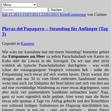
Suchen
nach:
Juli
15
2013
15/07/2013
22/01/2015
Kein
Kommentar
von
Corinne
Playas del Papagayo – Strandtag für Anfänger (Tag
3)
Gepostet in
Kanaren
Wie wärs zur Ausnahme mal mit einem Strandtag? Immerhin gehört
das
Entspannen am Meer
zu jedem Pauschalurlaub wie Kastro zu
Kuba oder die Löwen in die Serengeti. Da wir nun aber nicht
wirklich als typische Pauschalurlauber durchgehen – was wohl
schon der vorangegangene Vergleich vermuten ließ – sollte die
Entspannung noch etwas auf sich warten lassen. Denn warum den
riesigen und nur 50 m vom Hotel entfernten Sandstrand nutzen,
wenn man auch zur Südspitze der Insel fahren und sich von dort aus
auf eine zweistündige Wanderung zu einer etwas abgelegenen, sonst
aber nicht viel spannenderen Sandküste aufmachen kann? Naja,
ganz so wars eigentlich nicht geplant. Aber wenn man die Reise
etwas sehr spontan 4 Tage vor Abflug gebucht und den Reiseführer
erst während heftigen Turbulenzen im Flugzeug durchblättert hat,
können einem ja mal ein – oder auch mehrere – kleine Patzer