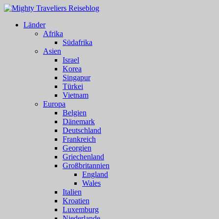
Länder
Afrika
Südafrika
Asien
Israel
Korea
Singapur
Türkei
Vietnam
Europa
Belgien
Dänemark
Deutschland
Frankreich
Georgien
Griechenland
Großbritannien
England
Wales
Italien
Kroatien
Luxemburg
Niederlande