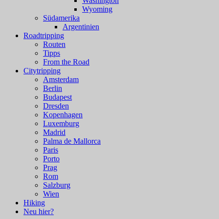
Washington
Wyoming
Südamerika
Argentinien
Roadtripping
Routen
Tipps
From the Road
Citytripping
Amsterdam
Berlin
Budapest
Dresden
Kopenhagen
Luxemburg
Madrid
Palma de Mallorca
Paris
Porto
Prag
Rom
Salzburg
Wien
Hiking
Neu hier?