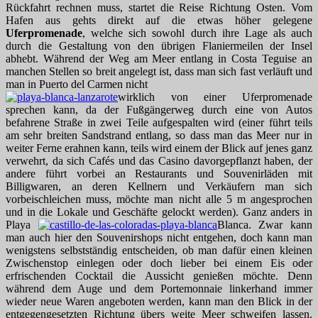
Rückfahrt rechnen muss, startet die Reise Richtung Osten. Vom
Hafen aus gehts direkt auf die etwas höher gelegene
Uferpromenade
, welche sich sowohl durch ihre Lage als auch
durch die Gestaltung von den übrigen Flaniermeilen der Insel
abhebt. Während der Weg am Meer entlang in Costa Teguise an
manchen Stellen so breit angelegt ist, dass man sich fast verläuft und
man in Puerto del Carmen nicht
wirklich von einer Uferpromenade
sprechen kann, da der Fußgängerweg durch eine von Autos
befahrene Straße in zwei Teile aufgespalten wird (einer führt teils
am sehr breiten Sandstrand entlang, so dass man das Meer nur in
weiter Ferne erahnen kann, teils wird einem der Blick auf jenes ganz
verwehrt, da sich Cafés und das Casino davorgepflanzt haben, der
andere führt vorbei an Restaurants und Souvenirläden mit
Billigwaren, an deren Kellnern und Verkäufern man sich
vorbeischleichen muss, möchte man nicht alle 5 m angesprochen
und in die Lokale und Geschäfte gelockt werden). Ganz anders in
Playa
Blanca. Zwar kann
man auch hier den Souvenirshops nicht entgehen, doch kann man
wenigstens selbstständig entscheiden, ob man dafür einen kleinen
Zwischenstop einlegen oder doch lieber bei einem Eis oder
erfrischenden Cocktail die Aussicht genießen möchte. Denn
während dem Auge und dem Portemonnaie linkerhand immer
wieder neue Waren angeboten werden, kann man den Blick in der
entgegengesetzten Richtung übers weite Meer schweifen lassen.