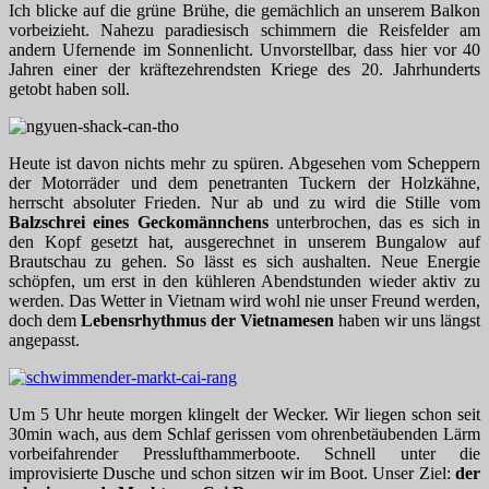
Ich blicke auf die grüne Brühe, die gemächlich an unserem Balkon
vorbeizieht. Nahezu paradiesisch schimmern die Reisfelder am
andern Ufernende im Sonnenlicht. Unvorstellbar, dass hier vor 40
Jahren einer der kräftezehrendsten Kriege des 20. Jahrhunderts
getobt haben soll.
Heute ist davon nichts mehr zu spüren. Abgesehen vom Scheppern
der Motorräder und dem penetranten Tuckern der Holzkähne,
herrscht absoluter Frieden. Nur ab und zu wird die Stille vom
Balzschrei eines Geckomännchens
unterbrochen, das es sich in
den Kopf gesetzt hat, ausgerechnet in unserem Bungalow auf
Brautschau zu gehen. So lässt es sich aushalten. Neue Energie
schöpfen, um erst in den kühleren Abendstunden wieder aktiv zu
werden. Das Wetter in Vietnam wird wohl nie unser Freund werden,
doch dem
Lebensrhythmus der Vietnamesen
haben wir uns längst
angepasst.
Um 5 Uhr heute morgen klingelt der Wecker. Wir liegen schon seit
30min wach, aus dem Schlaf gerissen vom ohrenbetäubenden Lärm
vorbeifahrender Presslufthammerboote. Schnell unter die
improvisierte Dusche und schon sitzen wir im Boot. Unser Ziel:
der