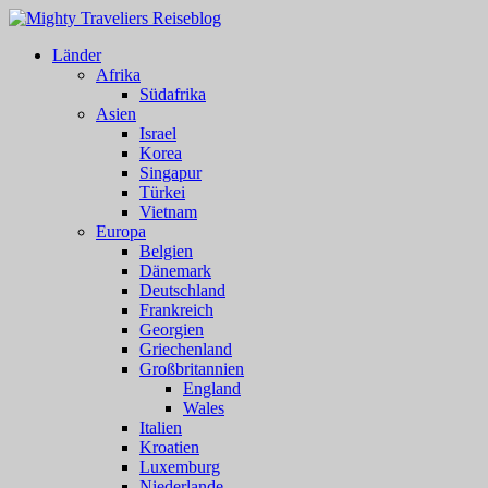
Länder
Afrika
Südafrika
Asien
Israel
Korea
Singapur
Türkei
Vietnam
Europa
Belgien
Dänemark
Deutschland
Frankreich
Georgien
Griechenland
Großbritannien
England
Wales
Italien
Kroatien
Luxemburg
Niederlande