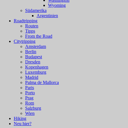
Washington
Wyoming
Südamerika
Argentinien
Roadtripping
Routen
Tipps
From the Road
Citytripping
Amsterdam
Berlin
Budapest
Dresden
Kopenhagen
Luxemburg
Madrid
Palma de Mallorca
Paris
Porto
Prag
Rom
Salzburg
Wien
Hiking
Neu hier?