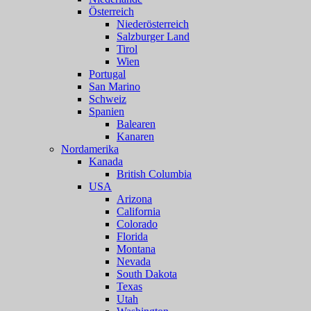
Österreich
Niederösterreich
Salzburger Land
Tirol
Wien
Portugal
San Marino
Schweiz
Spanien
Balearen
Kanaren
Nordamerika
Kanada
British Columbia
USA
Arizona
California
Colorado
Florida
Montana
Nevada
South Dakota
Texas
Utah