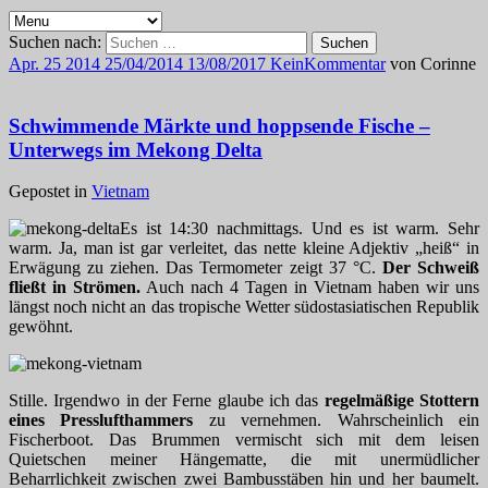
Suchen nach:
Apr.
25
2014
25/04/2014
13/08/2017
Kein
Kommentar
von
Corinne
Schwimmende Märkte und hoppsende Fische –
Unterwegs im Mekong Delta
Gepostet in
Vietnam
Es ist 14:30 nachmittags. Und es ist warm. Sehr
warm. Ja, man ist gar verleitet, das nette kleine Adjektiv „heiß“ in
Erwägung zu ziehen. Das Termometer zeigt 37 °C.
Der Schweiß
fließt in Strömen.
Auch nach 4 Tagen in Vietnam haben wir uns
längst noch nicht an das tropische Wetter südostasiatischen Republik
gewöhnt.
Stille. Irgendwo in der Ferne glaube ich das
regelmäßige Stottern
eines Presslufthammers
zu vernehmen. Wahrscheinlich ein
Fischerboot. Das Brummen vermischt sich mit dem leisen
Quietschen meiner Hängematte, die mit unermüdlicher
Beharrlichkeit zwischen zwei Bambusstäben hin und her baumelt.