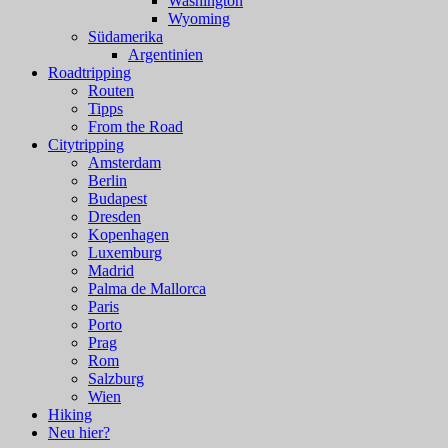
Washington
Wyoming
Südamerika
Argentinien
Roadtripping
Routen
Tipps
From the Road
Citytripping
Amsterdam
Berlin
Budapest
Dresden
Kopenhagen
Luxemburg
Madrid
Palma de Mallorca
Paris
Porto
Prag
Rom
Salzburg
Wien
Hiking
Neu hier?