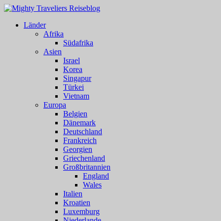
Länder
Afrika
Südafrika
Asien
Israel
Korea
Singapur
Türkei
Vietnam
Europa
Belgien
Dänemark
Deutschland
Frankreich
Georgien
Griechenland
Großbritannien
England
Wales
Italien
Kroatien
Luxemburg
Niederlande