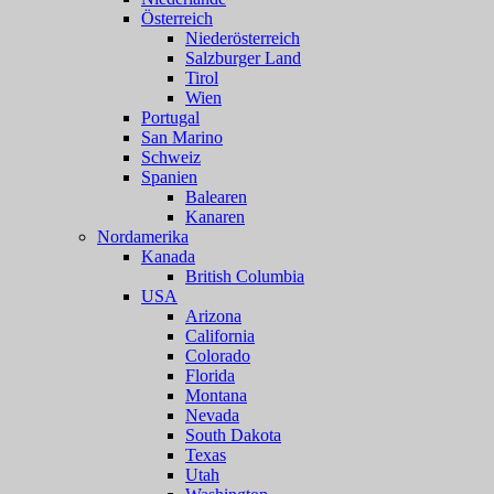
Österreich
Niederösterreich
Salzburger Land
Tirol
Wien
Portugal
San Marino
Schweiz
Spanien
Balearen
Kanaren
Nordamerika
Kanada
British Columbia
USA
Arizona
California
Colorado
Florida
Montana
Nevada
South Dakota
Texas
Utah