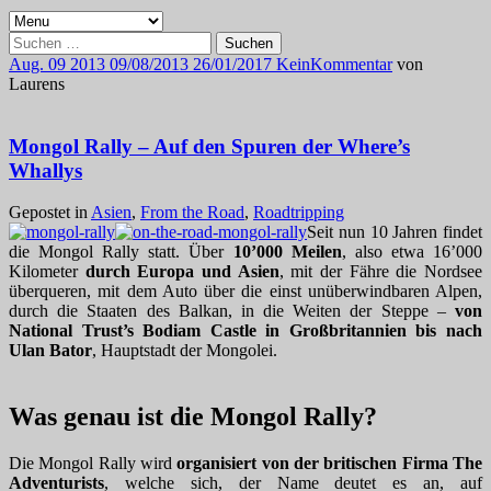
Suchen
nach:
Aug.
09
2013
09/08/2013
26/01/2017
Kein
Kommentar
von
Laurens
Mongol Rally – Auf den Spuren der Where’s
Whallys
Gepostet in
Asien
,
From the Road
,
Roadtripping
Seit nun 10 Jahren findet
die Mongol Rally statt. Über
10’000 Meilen
, also etwa 16’000
Kilometer
durch Europa und Asien
, mit der Fähre die Nordsee
überqueren, mit dem Auto über die einst unüberwindbaren Alpen,
durch die Staaten des Balkan, in die Weiten der Steppe –
von
National Trust’s Bodiam Castle in Großbritannien bis nach
Ulan Bator
, Hauptstadt der Mongolei.
Was genau ist die Mongol Rally?
Die Mongol Rally wird
organisiert von der britischen Firma The
Adventurists
, welche sich, der Name deutet es an, auf