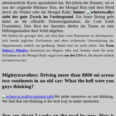
abenteuerliche Races spezialisiert hat. Bei jedem der Rennen, sei es
nun der originelle Rikshaw Run, der Mongol Run (mit dem Pferd
durch die Wüste) oder die Mongol Rally:
Immer
steht der gute Zweck im Vordergrund.
Ein fester Betrag geht
dabei an die offizielle Partnerorganisation, die Cool Earth
Foundation. Den Rest der Spenden dürfen die Teams an eine
Hilfsorganisation ihrer Wahl abgeben.
Wir fanden die gewagte Idee, mit dem Auto zwei Kontinente zu durchqueren,
teils fernab jeglicher Zivilisation und ohne technische Unterstützung der
Organisatoren, einfach nur großartig. Damit sind wir nicht allein: Das
Team
Where’s Whallys
, bestehend aus Miguel, Alby und Tommy reiste für seine
Teilnahme an der Mongol Rally sogar extra
aus den USA
an. Da musste einfach
ein Interview her!
Mightytraveliers: Driving more than 8000 mi across
two continents in an old car: What the hell were you
guys thinking?
We pride ourselves on not thinking.
We find that not thinking is the best way to make memories.
You are about 2 weeks on the road by now. How is