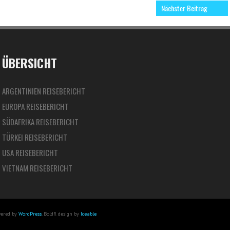
Nächster Beitrag
ÜBERSICHT
ARGENTINIEN REISEBERICHT
EUROPA REISEBERICHT
SÜDAFRIKA REISEBERICHT
TÜRKEI REISEBERICHT
USA REISEBERICHT
VIETNAM REISEBERICHT
wered by
WordPress
. BoldR design by
Iceable