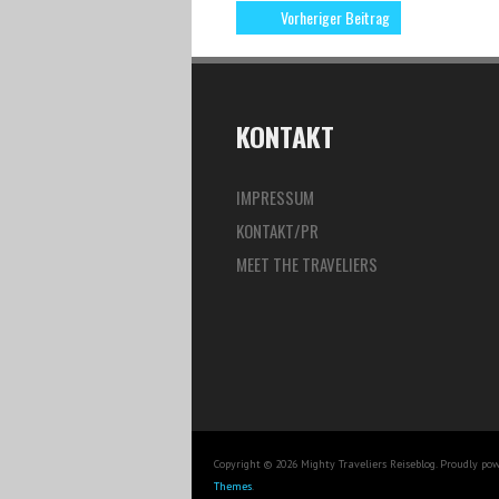
Vorheriger Beitrag
KONTAKT
IMPRESSUM
KONTAKT/PR
MEET THE TRAVELIERS
Copyright © 2026 Mighty Traveliers Reiseblog. Proudly po
Themes
.