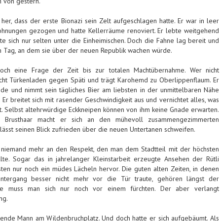
n von gestern.
 her, dass der erste Bionazi sein Zelt aufgeschlagen hatte. Er war in leer
hnungen gezogen und hatte Kellerräume renoviert. Er lebte weitgehend
e sich nur selten unter die Einheimischen. Doch die Fahne lag bereit und
n Tag, an dem sie über der neuen Republik wachen würde.
och eine Frage der Zeit bis zur totalen Machtübernahme. Wer nicht
cht Türkenladen gegen Späti und trägt Karohemd zu Oberlippenflaum. Er
de und nimmt sein tägliches Bier am liebsten in der unmittelbaren Nähe
n. Er breitet sich mit rasender Geschwindigkeit aus und vernichtet alles, was
lt. Selbst altehrwürdige Eckkneipen können von ihm keine Gnade erwarten.
em Brusthaar macht er sich an den mühevoll zusammengezimmerten
 lässt seinen Blick zufrieden über die neuen Untertanen schweifen.
ch niemand mehr an den Respekt, den man dem Stadtteil mit der höchsten
ollte. Sogar das in jahrelanger Kleinstarbeit erzeugte Ansehen der Rütli
sten nur noch ein müdes Lächeln hervor. Die guten alten Zeiten, in denen
ntergang besser nicht mehr vor die Tür traute, gehören längst der
te muss man sich nur noch vor einem fürchten. Der aber verlangt
ng.
ende Mann am Wildenbruchplatz. Und doch hatte er sich aufgebäumt. Als