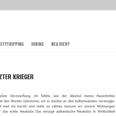
CITYTRIPPING
HIKING
NEU HIER?
ZTER KRIEGER
 voller Verzweiflung. Ich fühlte, wie der Alkohol meine Nasenhöhle
mit den Worten
Gekommen, um zu bleiben
an den Außenwänden verewigte.
nd weil
die
bereit sind mehr zu zahlen, müssen
wir
unsere Wohnungen
ür das echte Neukölln. Das einzige authentische Neukölln. In Wirklichkeit