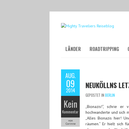
LÄNDER
ROADTRIPPING
AUG.
09
NEUKÖLLNS LET
2014
GEPOSTET IN
BERLIN
Kein
„Bionazis!“, schrie er
Kommentar
hochwanderte und sich 
„Alles Bionazis hier! U
von
räumen.“ Er hielt sich f
Corinne