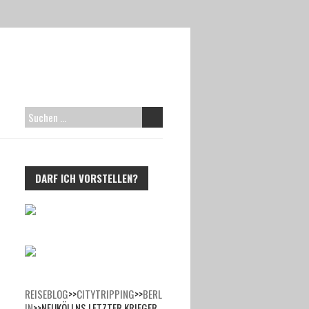
SUCHEN
NACH:
DARF ICH VORSTELLEN?
REISEBLOG
>>
CITYTRIPPING
>>
BERL
IN
>>
NEUKÖLLNS LETZTER KRIEGER