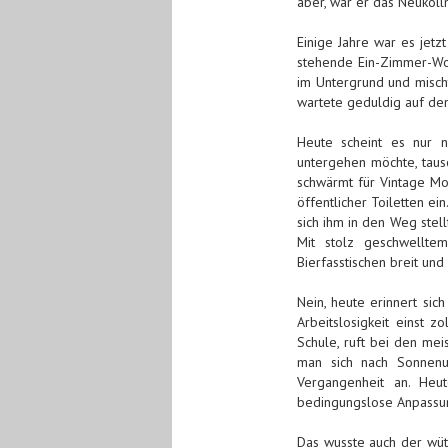
aber, war er das Neuköll
Einige Jahre war es jetzt
stehende Ein-Zimmer-Wo
im Untergrund und mischt
wartete geduldig auf de
Heute scheint es nur n
untergehen möchte, taus
schwärmt für Vintage Mo
öffentlicher Toiletten ei
sich ihm in den Weg stel
Mit stolz geschwellt
Bierfasstischen breit und
Nein, heute erinnert si
Arbeitslosigkeit einst z
Schule, ruft bei den mei
man sich nach Sonnenu
Vergangenheit an. Heu
bedingungslose Anpassu
Das wusste auch der wüt