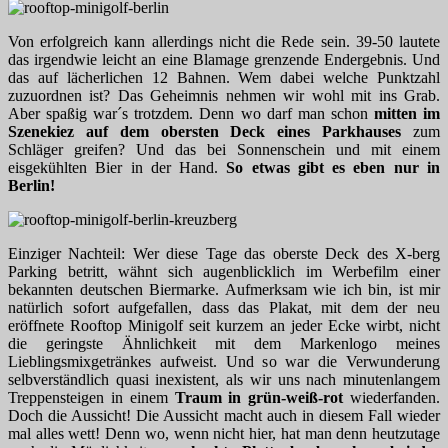
Von erfolgreich kann allerdings nicht die Rede sein. 39-50 lautete
das irgendwie leicht an eine Blamage grenzende Endergebnis. Und
das auf lächerlichen 12 Bahnen. Wem dabei welche Punktzahl
zuzuordnen ist? Das Geheimnis nehmen wir wohl mit ins Grab.
Aber spaßig war´s trotzdem. Denn wo darf man schon
mitten im
Szenekiez auf dem obersten Deck eines Parkhauses
zum
Schläger greifen? Und das bei Sonnenschein und mit einem
eisgekühlten Bier in der Hand.
So etwas gibt es eben nur in
Berlin!
Einziger Nachteil: Wer diese Tage das oberste Deck des X-berg
Parking betritt, wähnt sich augenblicklich im Werbefilm einer
bekannten deutschen Biermarke. Aufmerksam wie ich bin, ist mir
natürlich sofort aufgefallen, dass das Plakat, mit dem der neu
eröffnete Rooftop Minigolf seit kurzem an jeder Ecke wirbt, nicht
die geringste Ähnlichkeit mit dem Markenlogo meines
Lieblingsmixgetränkes aufweist. Und so war die Verwunderung
selbverständlich quasi inexistent, als wir uns nach minutenlangem
Treppensteigen in einem
Traum in grün-weiß-rot
wiederfanden.
Doch die Aussicht! Die Aussicht macht auch in diesem Fall wieder
mal alles wett! Denn wo, wenn nicht hier, hat man denn heutzutage