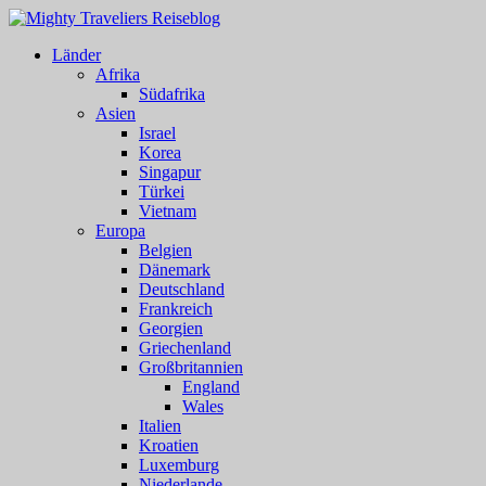
Länder
Afrika
Südafrika
Asien
Israel
Korea
Singapur
Türkei
Vietnam
Europa
Belgien
Dänemark
Deutschland
Frankreich
Georgien
Griechenland
Großbritannien
England
Wales
Italien
Kroatien
Luxemburg
Niederlande