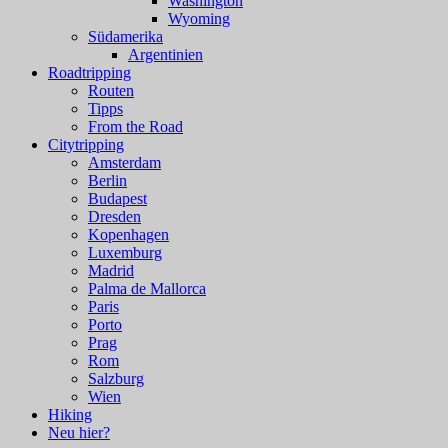
Washington
Wyoming
Südamerika
Argentinien
Roadtripping
Routen
Tipps
From the Road
Citytripping
Amsterdam
Berlin
Budapest
Dresden
Kopenhagen
Luxemburg
Madrid
Palma de Mallorca
Paris
Porto
Prag
Rom
Salzburg
Wien
Hiking
Neu hier?