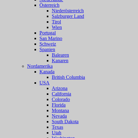
Österreich
Niederösterreich
Salzburger Land
Tirol
Wien
Portugal
San Marino
Schweiz
Spanien
Balearen
Kanaren
Nordamerika
Kanada
British Columbia
USA
Arizona
California
Colorado
Florida
Montana
Nevada
South Dakota
Texas
Utah