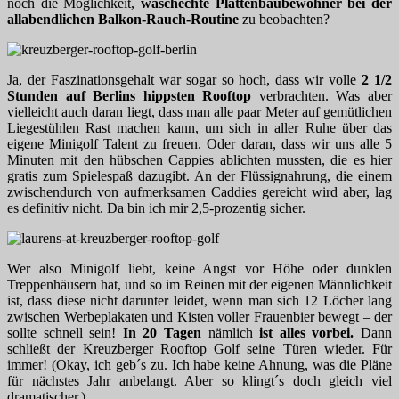
noch die Möglichkeit,
waschechte Plattenbaubewohner bei der
allabendlichen Balkon-Rauch-Routine
zu beobachten?
Ja, der Faszinationsgehalt war sogar so hoch, dass wir volle
2 1/2
Stunden auf Berlins hippsten Rooftop
verbrachten. Was aber
vielleicht auch daran liegt, dass man alle paar Meter auf gemütlichen
Liegestühlen Rast machen kann, um sich in aller Ruhe über das
eigene Minigolf Talent zu freuen. Oder daran, dass wir uns alle 5
Minuten mit den hübschen Cappies ablichten mussten, die es hier
gratis zum Spielespaß dazugibt. An der Flüssignahrung, die einem
zwischendurch von aufmerksamen Caddies gereicht wird aber, lag
es definitiv nicht. Da bin ich mir 2,5-prozentig sicher.
Wer also Minigolf liebt, keine Angst vor Höhe oder dunklen
Treppenhäusern hat, und so im Reinen mit der eigenen Männlichkeit
ist, dass diese nicht darunter leidet, wenn man sich 12 Löcher lang
zwischen Werbeplakaten und Kisten voller Frauenbier bewegt – der
sollte schnell sein!
In 20 Tagen
nämlich
ist alles vorbei.
Dann
schließt der Kreuzberger Rooftop Golf seine Türen wieder. Für
immer! (Okay, ich geb´s zu. Ich habe keine Ahnung, was die Pläne
für nächstes Jahr anbelangt. Aber so klingt´s doch gleich viel
dramatischer.)