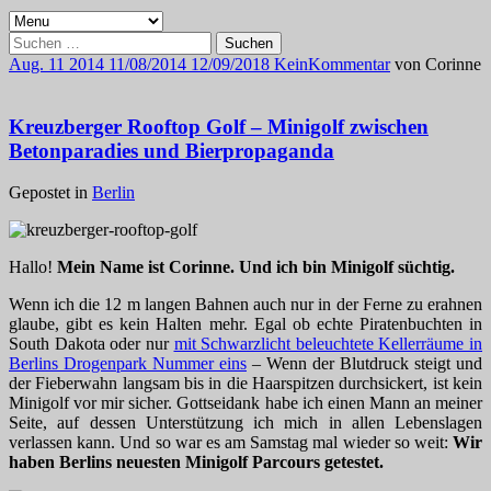
Suchen
nach:
Aug.
11
2014
11/08/2014
12/09/2018
Kein
Kommentar
von
Corinne
Kreuzberger Rooftop Golf – Minigolf zwischen
Betonparadies und Bierpropaganda
Gepostet in
Berlin
Hallo!
Mein Name ist Corinne. Und ich bin Minigolf süchtig.
Wenn ich die 12 m langen Bahnen auch nur in der Ferne zu erahnen
glaube, gibt es kein Halten mehr. Egal ob echte Piratenbuchten in
South Dakota oder nur
mit Schwarzlicht beleuchtete Kellerräume in
Berlins Drogenpark Nummer eins
– Wenn der Blutdruck steigt und
der Fieberwahn langsam bis in die Haarspitzen durchsickert, ist kein
Minigolf vor mir sicher. Gottseidank habe ich einen Mann an meiner
Seite, auf dessen Unterstützung ich mich in allen Lebenslagen
verlassen kann. Und so war es am Samstag mal wieder so weit:
Wir
haben Berlins neuesten Minigolf Parcours getestet.