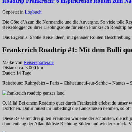
Roadtrip Frankreich: 6 inspirierende Routen zum N
Gepostet in
Logbuch
Die Côte d’Azur, die Normandie und die Auvergne. So viele tolle Reg
Reiseblogger zu ihrer Lieblingsroute für einen Frankreich Roadtrip be
Das Ergebnis: 6 tolle Reise-Ideen, mit genauer Routen-Beschreibung u
Frankreich Roadtrip #1: Mit dem
Bulli
que
Maike von
Reisereporter.de
Distanz: ca. 3.000 km
Dauer: 14 Tage
Reiseroute: Ruhrgebiet – Paris – Châteauneuf-sur-Sarthe – Nantes –
O, là là! Bei einem Roadtrip quer durch Frankreich erlebst du unser 
Dörfchen. Dafür müsst ihr unbedingt die Landstraßen nehmen, so oft 
Diese Reise mit drei guten Freunden war eine der schönsten, die ich
dann entlang der Atlantikküste Richtung Süden und wieder zurück. Vie