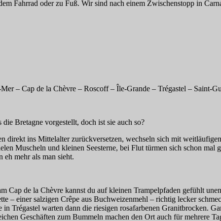
, dem Fahrrad oder zu Fuß. Wir sind nach einem Zwischenstopp in Carna
er – Cap de la Chèvre – Roscoff – Île-Grande – Trégastel – Saint-Gui
die Bretagne vorgestellt, doch ist sie auch so?
direkt ins Mittelalter zurückversetzen, wechseln sich mit weitläufigen
ielen Muscheln und kleinen Seesterne, bei Flut türmen sich schon mal 
n eh mehr als man sieht.
m Cap de la Chèvre kannst du auf kleinen Trampelpfaden gefühlt unend
ette – einer salzigen Crêpe aus Buchweizenmehl – richtig lecker schme
 in Trégastel warten dann die riesigen rosafarbenen Granitbrocken. Ga
hlreichen Geschäften zum Bummeln machen den Ort auch für mehrere Tag