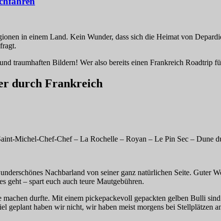
achfahren
ionen in einem Land. Kein Wunder, dass sich die Heimat von Depardieu
fragt.
nd traumhaften Bildern! Wer also bereits einen Frankreich Roadtrip für
r durch Frankreich
 Saint-Michel-Chef-Chef – La Rochelle – Royan – Le Pin Sec – Dune d
wunderschönes Nachbarland von seiner ganz natürlichen Seite. Guter We
es geht – spart euch auch teure Mautgebühren.
 je machen durfte. Mit einem pickepackevoll gepackten gelben
Bulli
sind
l geplant haben wir nicht, wir haben meist morgens bei Stellplätzen a