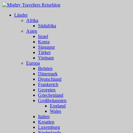
Länder
Afrika
Südafrika
Asien
Israel
Korea
Singapur
Türkei
Vietnam
Europa
Belgien
Dänemark
Deutschland
Frankreich
Georgien
Griechenland
Großbritannien
England
Wales
Italien
Kroatien
Luxemburg
Niederlande