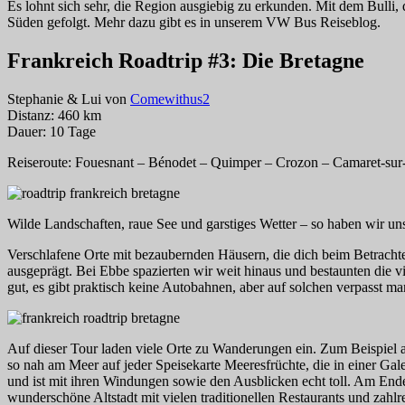
Es lohnt sich sehr, die Region ausgiebig zu erkunden. Mit dem Bulli
Süden gefolgt. Mehr dazu gibt es in unserem VW Bus Reiseblog.
Frankreich Roadtrip #3: Die Bretagne
Stephanie & Lui von
Comewithus2
Distanz: 460 km
Dauer: 10 Tage
Reiseroute: Fouesnant – Bénodet – Quimper – Crozon – Camaret-sur-M
Wilde Landschaften, raue See und garstiges Wetter – so haben wir uns 
Verschlafene Orte mit bezaubernden Häusern, die dich beim Betrachten 
ausgeprägt. Bei Ebbe spazierten wir weit hinaus und bestaunten die v
gut, es gibt praktisch keine Autobahnen, aber auf solchen verpasst ma
Auf dieser Tour laden viele Orte zu Wanderungen ein. Zum Beispiel a
so nah am Meer auf jeder Speisekarte Meeresfrüchte, die in einer Gal
und ist mit ihren Windungen sowie den Ausblicken echt toll. Am Ende
wunderschöne Altstadt mit vielen traditionellen Restaurants und za