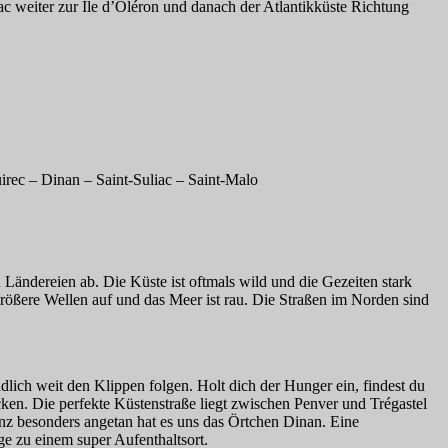
c weiter zur Île d’Oléron und danach der Atlantikküste Richtung
rec – Dinan – Saint-Suliac – Saint-Malo
 Ländereien ab. Die Küste ist oftmals wild und die Gezeiten stark
größere Wellen auf und das Meer ist rau. Die Straßen im Norden sind
lich weit den Klippen folgen. Holt dich der Hunger ein, findest du
cken. Die perfekte Küstenstraße liegt zwischen Penver und Trégastel
nz besonders angetan hat es uns das Örtchen Dinan. Eine
e zu einem super Aufenthaltsort.