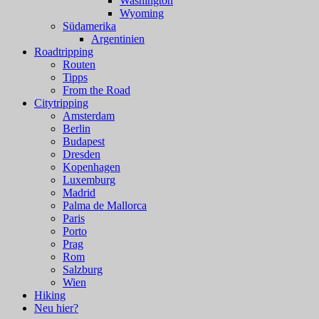
Washington
Wyoming
Südamerika
Argentinien
Roadtripping
Routen
Tipps
From the Road
Citytripping
Amsterdam
Berlin
Budapest
Dresden
Kopenhagen
Luxemburg
Madrid
Palma de Mallorca
Paris
Porto
Prag
Rom
Salzburg
Wien
Hiking
Neu hier?