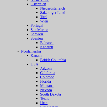
Österreich
Niederösterreich
Salzburger Land
Tirol
Wien
Portugal
San Marino
Schweiz
Spanien
Balearen
Kanaren
Nordamerika
Kanada
British Columbia
USA
Arizona
California
Colorado
Florida
Montana
Nevada
South Dakota
Texas
Utah