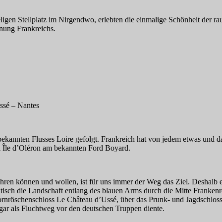
igen Stellplatz im Nirgendwo, erlebten die einmalige Schönheit der ra
hnung Frankreichs.
ssé – Nantes
kannten Flusses Loire gefolgt. Frankreich hat von jedem etwas und da
el Île d’Oléron am bekannten Ford Boyard.
fahren können und wollen, ist für uns immer der Weg das Ziel. Deshalb
sch die Landschaft entlang des blauen Arms durch die Mitte Frankenreic
Dornröschenschloss Le Château d’Ussé, über das Prunk- und Jagdschlo
ogar als Fluchtweg vor den deutschen Truppen diente.