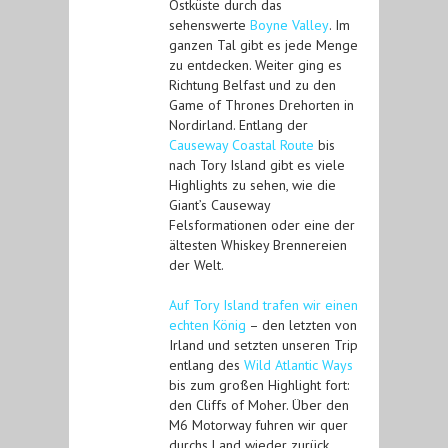
Ostküste durch das
sehenswerte
Boyne Valley
. Im
ganzen Tal gibt es jede Menge
zu entdecken. Weiter ging es
Richtung Belfast und zu den
Game of Thrones Drehorten in
Nordirland. Entlang der
Causeway Coastal Route
bis
nach Tory Island gibt es viele
Highlights zu sehen, wie die
Giant’s Causeway
Felsformationen oder eine der
ältesten Whiskey Brennereien
der Welt.
Auf Tory Island trafen wir einen
echten König
– den letzten von
Irland und setzten unseren Trip
entlang des
Wild Atlantic Ways
bis zum großen Highlight fort:
den Cliffs of Moher. Über den
M6 Motorway fuhren wir quer
durchs Land wieder zurück