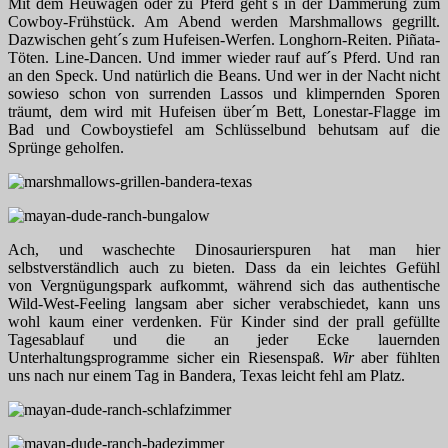
Mit dem Heuwagen oder zu Pferd geht´s in der Dämmerung zum
Cowboy-Frühstück. Am Abend werden Marshmallows gegrillt.
Dazwischen geht´s zum Hufeisen-Werfen. Longhorn-Reiten. Piñata-
Töten. Line-Dancen. Und immer wieder rauf auf´s Pferd. Und ran
an den Speck. Und natürlich die Beans. Und wer in der Nacht nicht
sowieso schon von surrenden Lassos und klimpernden Sporen
träumt, dem wird mit Hufeisen über´m Bett, Lonestar-Flagge im
Bad und Cowboystiefel am Schlüsselbund behutsam auf die
Sprünge geholfen.
Ach, und waschechte Dinosaurierspuren hat man hier
selbstverständlich auch zu bieten. Dass da ein leichtes Gefühl
von Vergnügungspark aufkommt, während sich das authentische
Wild-West-Feeling langsam aber sicher verabschiedet, kann uns
wohl kaum einer verdenken. Für Kinder sind der prall gefüllte
Tagesablauf und die an jeder Ecke lauernden
Unterhaltungsprogramme sicher ein Riesenspaß.
Wir
aber fühlten
uns nach nur einem Tag in Bandera, Texas leicht fehl am Platz.