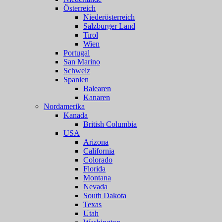
Österreich
Niederösterreich
Salzburger Land
Tirol
Wien
Portugal
San Marino
Schweiz
Spanien
Balearen
Kanaren
Nordamerika
Kanada
British Columbia
USA
Arizona
California
Colorado
Florida
Montana
Nevada
South Dakota
Texas
Utah