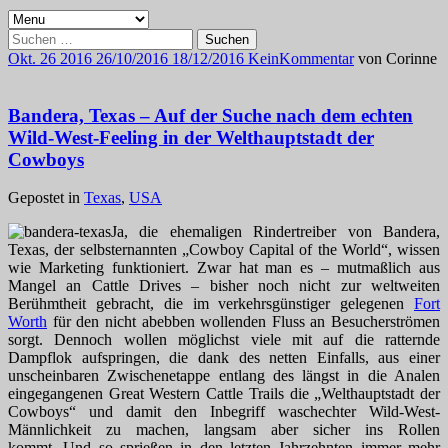
Suchen
nach:
Okt.
26
2016
26/10/2016
18/12/2016
Kein
Kommentar
von
Corinne
Bandera, Texas – Auf der Suche nach dem echten
Wild-West-Feeling in der Welthauptstadt der
Cowboys
Gepostet in
Texas
,
USA
Ja, die ehemaligen Rindertreiber von Bandera,
Texas, der selbsternannten „Cowboy Capital of the World“, wissen
wie Marketing funktioniert. Zwar hat man es – mutmaßlich aus
Mangel an Cattle Drives – bisher noch nicht zur weltweiten
Berühmtheit gebracht, die im verkehrsgünstiger gelegenen
Fort
Worth
für den nicht abebben wollenden Fluss an Besucherströmen
sorgt. Dennoch wollen möglichst viele mit auf die ratternde
Dampflok aufspringen, die dank des netten Einfalls, aus einer
unscheinbaren Zwischenetappe entlang des längst in die Analen
eingegangenen Great Western Cattle Trails die „Welthauptstadt der
Cowboys“ und damit den Inbegriff waschechter Wild-West-
Männlichkeit zu machen, langsam aber sicher ins Rollen
kommt. Und so sprießen in den letzten Jahrzehnten immer mehr