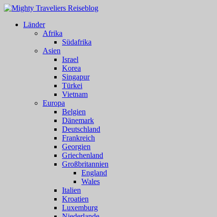
Länder
Afrika
Südafrika
Asien
Israel
Korea
Singapur
Türkei
Vietnam
Europa
Belgien
Dänemark
Deutschland
Frankreich
Georgien
Griechenland
Großbritannien
England
Wales
Italien
Kroatien
Luxemburg
Niederlande