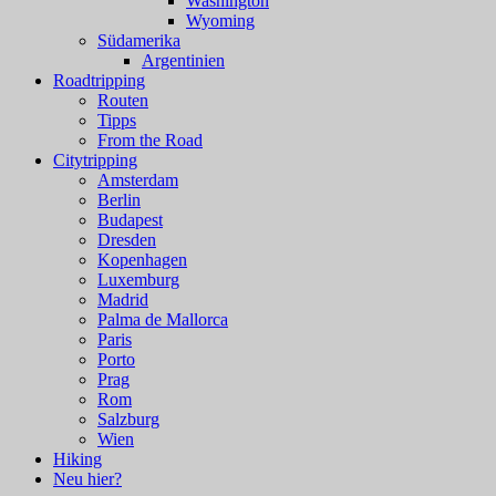
Washington
Wyoming
Südamerika
Argentinien
Roadtripping
Routen
Tipps
From the Road
Citytripping
Amsterdam
Berlin
Budapest
Dresden
Kopenhagen
Luxemburg
Madrid
Palma de Mallorca
Paris
Porto
Prag
Rom
Salzburg
Wien
Hiking
Neu hier?