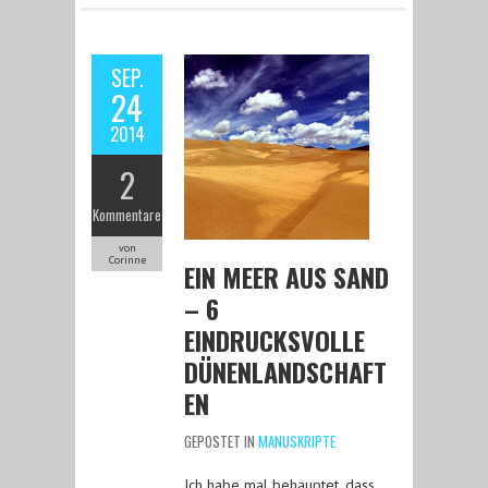
SEP.
24
2014
2
Kommentare
von
Corinne
EIN MEER AUS SAND
– 6
EINDRUCKSVOLLE
DÜNENLANDSCHAFT
EN
GEPOSTET IN
MANUSKRIPTE
Ich habe mal behauptet, dass