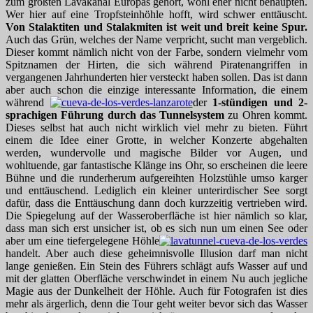
zum größten Lavakanal Europas gehört, wohl eher nicht behaupten.
Wer hier auf eine Tropfsteinhöhle hofft, wird schwer enttäuscht.
Von Stalaktiten und Stalakmiten ist weit und breit keine Spur.
Auch das Grün, welches der Name verpricht, sucht man vergeblich.
Dieser kommt nämlich nicht von der Farbe, sondern vielmehr vom
Spitznamen der Hirten, die sich während Piratenangriffen in
vergangenen Jahrhunderten hier versteckt haben sollen. Das ist dann
aber auch schon die einzige interessante Information, die einem
während
der
1-stündigen und 2-
sprachigen Führung durch das Tunnelsystem
zu Ohren kommt.
Dieses selbst hat auch nicht wirklich viel mehr zu bieten. Führt
einem die Idee einer Grotte, in welcher Konzerte abgehalten
werden, wundervolle und magische Bilder vor Augen, und
wohltuende, gar fantastische Klänge ins Ohr, so erscheinen die leere
Bühne und die runderherum aufgereihten Holzstühle umso karger
und enttäuschend. Lediglich ein kleiner unterirdischer See sorgt
dafür, dass die Enttäuschung dann doch kurzzeitig vertrieben wird.
Die Spiegelung auf der Wasseroberfläche ist hier nämlich so klar,
dass man sich erst unsicher ist, ob es sich nun um einen See oder
aber um eine tiefergelegene Höhle
handelt. Aber auch diese geheimnisvolle Illusion darf man nicht
lange genießen. Ein Stein des Führers schlägt aufs Wasser auf und
mit der glatten Oberfläche verschwindet in einem Nu auch jegliche
Magie aus der Dunkelheit der Höhle. Auch für Fotografen ist dies
mehr als ärgerlich, denn die Tour geht weiter bevor sich das Wasser