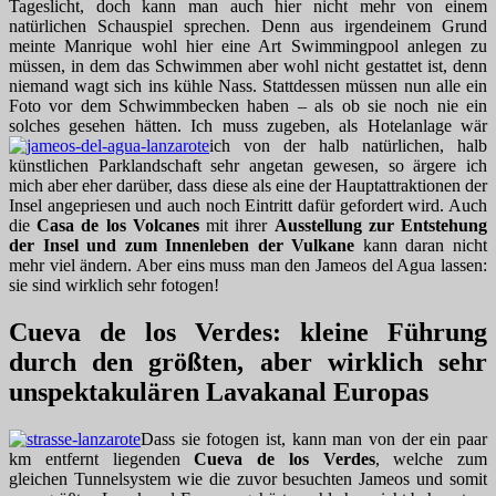
Tageslicht, doch kann man auch hier nicht mehr von einem
natürlichen Schauspiel sprechen. Denn aus irgendeinem Grund
meinte Manrique wohl hier eine Art Swimmingpool anlegen zu
müssen, in dem das Schwimmen aber wohl nicht gestattet ist, denn
niemand wagt sich ins kühle Nass. Stattdessen müssen nun alle ein
Foto vor dem Schwimmbecken haben – als ob sie noch nie ein
solches gesehen hätten. Ich muss zugeben, als Hotelanlage wär
ich von der halb natürlichen, halb
künstlichen Parklandschaft sehr angetan gewesen, so ärgere ich
mich aber eher darüber, dass diese als eine der Hauptattraktionen der
Insel angepriesen und auch noch Eintritt dafür gefordert wird. Auch
die
Casa de los Volcanes
mit ihrer
Ausstellung zur Entstehung
der Insel und zum Innenleben der Vulkane
kann daran nicht
mehr viel ändern. Aber eins muss man den Jameos del Agua lassen:
sie sind wirklich sehr fotogen!
Cueva de los Verdes: kleine Führung
durch den größten, aber wirklich sehr
unspektakulären Lavakanal Europas
Dass sie fotogen ist, kann man von der ein paar
km entfernt liegenden
Cueva de los Verdes
, welche zum
gleichen Tunnelsystem wie die zuvor besuchten Jameos und somit