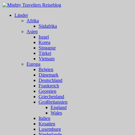
Länder
Afrika
Südafrika
Asien
Israel
Korea
Singapur
Türkei
Vietnam
Europa
Belgien
Dänemark
Deutschland
Frankreich
Georgien
Griechenland
Großbritannien
England
Wales
Italien
Kroatien
Luxemburg
Niederlande