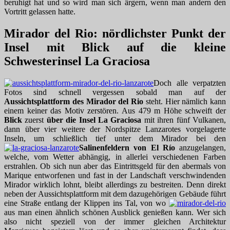
beruhigt hat und so wird man sich ärgern, wenn man andern den
Vortritt gelassen hatte.
Mirador del Rio: nördlichster Punkt der
Insel mit Blick auf die kleine
Schwesterinsel La Graciosa
Doch alle verpatzten
Fotos sind schnell vergessen sobald man auf der
Aussichtsplattform des Mirador del Rio
steht. Hier nämlich kann
einem keiner das Motiv zerstören. Aus 479 m Höhe schweift der
Blick
zuerst
über die Insel La Graciosa
mit ihren fünf Vulkanen,
dann über vier weitere der Nordspitze Lanzarotes vorgelagerte
Inseln, um schließlich tief unter dem Mirador bei den
Salinenfeldern von El Río
anzugelangen,
welche, vom Wetter abhängig, in allerlei verschiedenen Farben
erstrahlen. Ob sich nun aber das Eintrittsgeld für den abermals von
Marique entworfenen und fast in der Landschaft verschwindenden
Mirador wirklich lohnt, bleibt allerdings zu bestreiten. Denn direkt
neben der Aussichtsplattform mit dem dazugehörigen Gebäude führt
eine Straße entlang der Klippen ins Tal, von wo
aus man einen ähnlich schönen Ausblick genießen kann. Wer sich
also nicht speziell von der immer gleichen Architektur