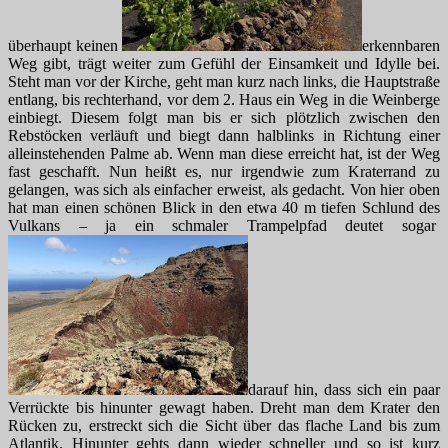
überhaupt keinen
erkennbaren
Weg gibt, trägt weiter zum Gefühl der Einsamkeit und Idylle bei.
Steht man vor der Kirche, geht man kurz nach links, die Hauptstraße
entlang, bis rechterhand, vor dem 2. Haus ein Weg in die Weinberge
einbiegt. Diesem folgt man bis er sich plötzlich zwischen den
Rebstöcken verläuft und biegt dann halblinks in Richtung einer
alleinstehenden Palme ab. Wenn man diese erreicht hat, ist der Weg
fast geschafft. Nun heißt es, nur irgendwie zum Kraterrand zu
gelangen, was sich als einfacher erweist, als gedacht. Von hier oben
hat man einen schönen Blick in den etwa 40 m tiefen Schlund des
Vulkans – ja ein schmaler Trampelpfad deutet sogar
darauf hin, dass sich ein paar
Verrückte bis hinunter gewagt haben. Dreht man dem Krater den
Rücken zu, erstreckt sich die Sicht über das flache Land bis zum
Atlantik. Hinunter gehts dann wieder schneller und so ist kurz