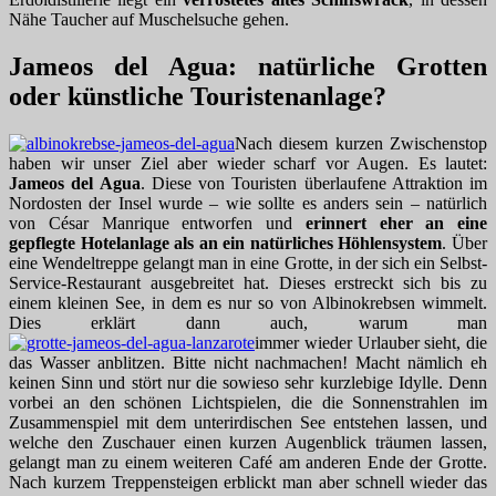
Nähe Taucher auf Muschelsuche gehen.
Jameos del Agua: natürliche Grotten
oder künstliche Touristenanlage?
Nach diesem kurzen Zwischenstop
haben wir unser Ziel aber wieder scharf vor Augen. Es lautet:
Jameos del Agua
. Diese von Touristen überlaufene Attraktion im
Nordosten der Insel wurde – wie sollte es anders sein – natürlich
von César Manrique entworfen und
erinnert eher an eine
gepflegte Hotelanlage als an ein natürliches Höhlensystem
. Über
eine Wendeltreppe gelangt man in eine Grotte, in der sich ein Selbst-
Service-Restaurant ausgebreitet hat. Dieses erstreckt sich bis zu
einem kleinen See, in dem es nur so von Albinokrebsen wimmelt.
Dies erklärt dann auch, warum man
immer wieder Urlauber sieht, die
das Wasser anblitzen. Bitte nicht nachmachen! Macht nämlich eh
keinen Sinn und stört nur die sowieso sehr kurzlebige Idylle. Denn
vorbei an den schönen Lichtspielen, die die Sonnenstrahlen im
Zusammenspiel mit dem unterirdischen See entstehen lassen, und
welche den Zuschauer einen kurzen Augenblick träumen lassen,
gelangt man zu einem weiteren Café am anderen Ende der Grotte.
Nach kurzem Treppensteigen erblickt man aber schnell wieder das