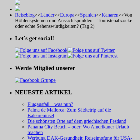
Reiseblog
>>
Länder
>>
Europa
>>
Spanien
>>
Kanaren
>>
Von
Höhlensystemen und Aussichtspunkten – Touristenabzocke
oder echte Sehenswürdigkeiten? (Tag 2)
Let´s get social!
Werde Mitglied unserer
NEUESTE ARTIKEL
Flugausfall – was nun?
Palma de Mallorca: Zum Sätdtetrip auf die
Baleareninsel
Die schönsten Orte auf dem griechischen Festland
Panama City Beach – oder: Wo Amerikaner Urlaub
machen
Werbung DAK-Gesundheit: Reiseimpfung für USA-