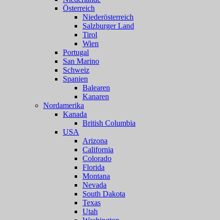
Österreich
Niederösterreich
Salzburger Land
Tirol
Wien
Portugal
San Marino
Schweiz
Spanien
Balearen
Kanaren
Nordamerika
Kanada
British Columbia
USA
Arizona
California
Colorado
Florida
Montana
Nevada
South Dakota
Texas
Utah