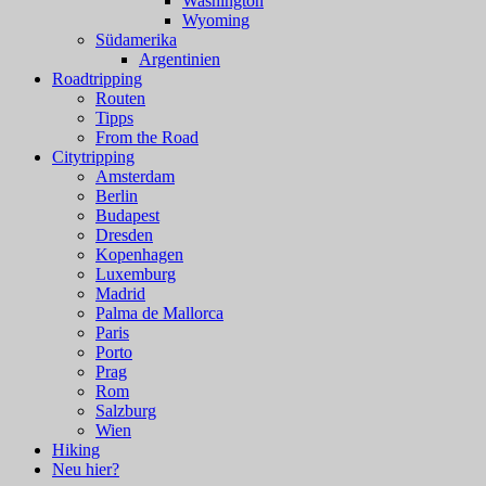
Washington
Wyoming
Südamerika
Argentinien
Roadtripping
Routen
Tipps
From the Road
Citytripping
Amsterdam
Berlin
Budapest
Dresden
Kopenhagen
Luxemburg
Madrid
Palma de Mallorca
Paris
Porto
Prag
Rom
Salzburg
Wien
Hiking
Neu hier?