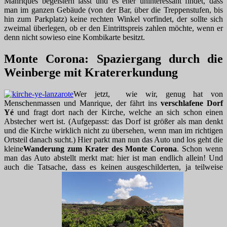
Manriques begeistern lässt und es eher uninteressant findet, dass
man im ganzen Gebäude (von der Bar, über die Treppenstufen, bis
hin zum Parkplatz) keine rechten Winkel vorfindet, der sollte sich
zweimal überlegen, ob er den Eintrittspreis zahlen möchte, wenn er
denn nicht sowieso eine Kombikarte besitzt.
Monte Corona: Spaziergang durch die
Weinberge mit Kratererkundung
Wer jetzt, wie wir, genug hat von
Menschenmassen und Manrique, der fährt ins
verschlafene Dorf
Yé
und fragt dort nach der Kirche, welche an sich schon einen
Abstecher wert ist. (Aufgepasst: das Dorf ist größer als man denkt
und die Kirche wirklich nicht zu übersehen, wenn man im richtigen
Ortsteil danach sucht.) Hier parkt man nun das Auto und los geht die
kleine
Wanderung zum Krater des Monte Corona
. Schon wenn
man das Auto abstellt merkt mat: hier ist man endlich allein! Und
auch die Tatsache, dass es keinen ausgeschilderten, ja teilweise