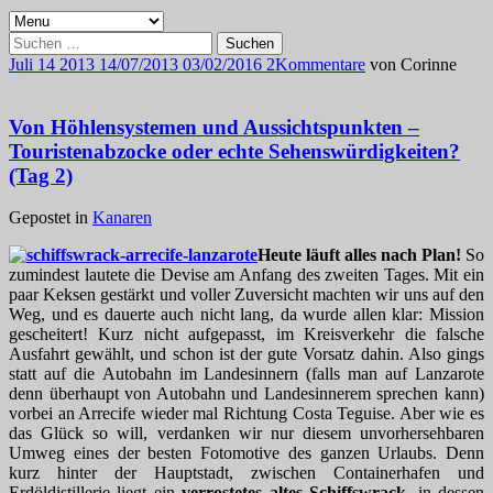
Suchen
nach:
Juli
14
2013
14/07/2013
03/02/2016
2
Kommentare
von
Corinne
Von Höhlensystemen und Aussichtspunkten –
Touristenabzocke oder echte Sehenswürdigkeiten?
(Tag 2)
Gepostet in
Kanaren
Heute läuft alles nach Plan!
So
zumindest lautete die Devise am Anfang des zweiten Tages. Mit ein
paar Keksen gestärkt und voller Zuversicht machten wir uns auf den
Weg, und es dauerte auch nicht lang, da wurde allen klar: Mission
gescheitert! Kurz nicht aufgepasst, im Kreisverkehr die falsche
Ausfahrt gewählt, und schon ist der gute Vorsatz dahin. Also gings
statt auf die Autobahn im Landesinnern (falls man auf Lanzarote
denn überhaupt von Autobahn und Landesinnerem sprechen kann)
vorbei an Arrecife wieder mal Richtung Costa Teguise. Aber wie es
das Glück so will, verdanken wir nur diesem unvorhersehbaren
Umweg eines der besten Fotomotive des ganzen Urlaubs. Denn
kurz hinter der Hauptstadt, zwischen Containerhafen und
Erdöldistillerie liegt ein
verrostetes altes Schiffswrack
, in dessen