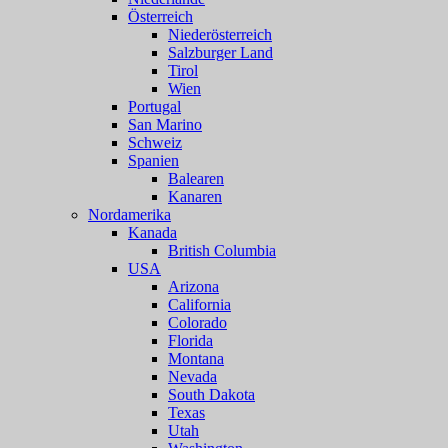
Österreich
Niederösterreich
Salzburger Land
Tirol
Wien
Portugal
San Marino
Schweiz
Spanien
Balearen
Kanaren
Nordamerika
Kanada
British Columbia
USA
Arizona
California
Colorado
Florida
Montana
Nevada
South Dakota
Texas
Utah