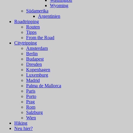
Washington
Wyoming
Südamerika
Argentinien
Roadtripping
Routen
Tipps
From the Road
Citytripping
Amsterdam
Berlin
Budapest
Dresden
Kopenhagen
Luxemburg
Madrid
Palma de Mallorca
Paris
Porto
Prag
Rom
Salzburg
Wien
Hiking
Neu hier?