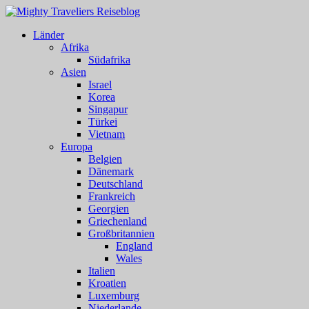
Länder
Afrika
Südafrika
Asien
Israel
Korea
Singapur
Türkei
Vietnam
Europa
Belgien
Dänemark
Deutschland
Frankreich
Georgien
Griechenland
Großbritannien
England
Wales
Italien
Kroatien
Luxemburg
Niederlande