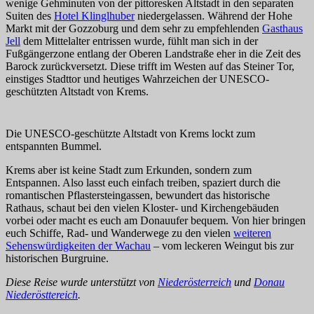
wenige Gehminuten von der pittoresken Altstadt in den separaten
Suiten des
Hotel Klinglhuber
niedergelassen. Während der Hohe
Markt mit der Gozzoburg und dem sehr zu empfehlenden
Gasthaus
Jell
dem Mittelalter entrissen wurde, fühlt man sich in der
Fußgängerzone entlang der Oberen Landstraße eher in die Zeit des
Barock zurückversetzt. Diese trifft im Westen auf das Steiner Tor,
einstiges Stadttor und heutiges Wahrzeichen der UNESCO-
geschützten Altstadt von Krems.
Die UNESCO-geschützte Altstadt von Krems lockt zum
entspannten Bummel.
Krems aber ist keine Stadt zum Erkunden, sondern zum
Entspannen. Also lasst euch einfach treiben, spaziert durch die
romantischen Pflastersteingassen, bewundert das historische
Rathaus, schaut bei den vielen Kloster- und Kirchengebäuden
vorbei oder macht es euch am Donauufer bequem. Von hier bringen
euch Schiffe, Rad- und Wanderwege zu den vielen
weiteren
Sehenswürdigkeiten der Wachau
– vom leckeren Weingut bis zur
historischen Burgruine.
Diese Reise wurde unterstützt von
Niederösterreich
und
Donau
Niederösttereich
.