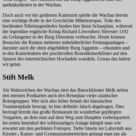
spektakulärsten in der Wachau.
Doch auch vor der goldenen Kaiserzeit spielte die Wachau bereits
eine wichtige Rolle in der Geschichte Mitteleuropas. Teile des
berühmten Nibelungenliedes fanden hier ihren Schauplatz, während
der legendäre englische König Richard Löwenherz Silvester 1192
als Gefangener in der Burg Dürnstein verbrachte. Heute können
Besucher die Ruinen mehrerer mittelalterlicher Festungsanlagen –
darunter auch die oben abgebildete Burg Aggstein – erkunden und
in den Kaisertrakten der prachtvollen Benediktinerklöster auf den
Spuren des österreichischen Hochadels wandeln. Genau das haben
wir getan.
Stift Melk
Als Wahrzeichen der Wachau ziert das Barockkloster Melk neben
den meisten Postkarten auch den Reiseplan vieler asiatischer
Reisegruppen. Wer sich also lieber fernab der klassischen
Touristenpfade bewegt, ist hier definitiv falsch abgebogen. Dies
bezeugt bereits das große Restaurant im wunderbar gepflegten
Vorgarten, an dem man auf dem Weg zum Haupttor vorbeispaziert.
Im ersten Innenhof der schlossartigen Anlage kämpft man wie
erwartet um den perfekten Fotospot. Tiefer hinein ins Labyrinth aus
Kloster-, Kaiser- und Gymnasiumsbereichen gelangt man nur als