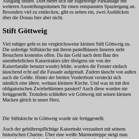
Ausgang finden. Dort bietet sich die zugehörige Parkanlage mit
weiteren Ausstellungsräumen für einen entspannten Spaziergang an.
Besonders viel zu entdecken, gibt es neben ein, zwei Ausblicken
über die Donau hier aber nicht.
Stift Göttweig
Viel ruhiger geht es im vergleichsweise kleinen Stift Göttweig zu.
Die unfertige Stiftskirche mit ihrem pastellblauen Inneren steht
Besuchern kostenlos offen. Da das Geld nach dem Bau des
unentbehrlichen Kaisertraktes (der übrigens nie von der
Kaiserfamilie benutzt wurde) fehlte, wurden die Fenster einfach
täuschend echt auf die Fassade aufgemalt. Zudem täuscht von außen
auch die Größe. Hinter der breiten Vorderfront versteckt sich
nämlich eine ältere, weitaus kleinere Kirche. Und was ist mit den
obligatorischen Zwiebeltürmen passiert? Auch diese wurden nie
fertiggestellt. Trotzdem schließen wir Göttweig mit seinen kleinen
Macken gleich in unser Herz.
Die Stiftskirche in Göttweig wurde nie fertiggestellt.
Auch der gebührenpflichtige Kaisertrakt verzaubert mit seinem
historischen Charme. Über eine weiße Marmortreppe steigt man