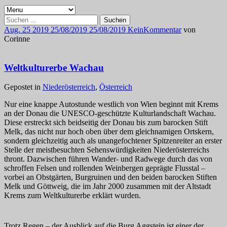
Suchen
nach:
Aug.
25
2019
25/08/2019
25/08/2019
Kein
Kommentar
von
Corinne
Weltkulturerbe Wachau
Gepostet in
Niederösterreich
,
Österreich
Nur eine knappe Autostunde westlich von Wien beginnt mit Krems
an der Donau die UNESCO-geschützte Kulturlandschaft Wachau.
Diese erstreckt sich beidseitig der Donau bis zum barocken Stift
Melk, das nicht nur hoch oben über dem gleichnamigen Ortskern,
sondern gleichzeitig auch als unangefochtener Spitzenreiter an erster
Stelle der meistbesuchten Sehenswürdigkeiten Niederösterreichs
thront. Dazwischen führen Wander- und Radwege durch das von
schroffen Felsen und rollenden Weinbergen geprägte Flusstal –
vorbei an Obstgärten, Burgruinen und den beiden barocken Stiften
Melk und Göttweig, die im Jahr 2000 zusammen mit der Altstadt
Krems zum Weltkulturerbe erklärt wurden.
Trotz Regen – der Ausblick auf die Burg Aggstein ist einer der