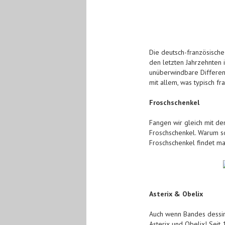
Die deutsch-französische
den letzten Jahrzehnten
unüberwindbare Differen
mit allem, was typisch fr
Froschschenkel
Fangen wir gleich mit dem
Froschschenkel. Warum so
Froschschenkel findet man
Asterix & Obelix
Auch wenn Bandes dessin
Asterix und Obelix! Seit