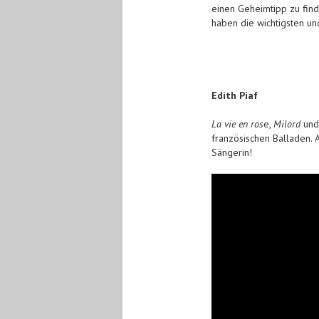
einen Geheimtipp zu find
haben die wichtigsten un
Edith Piaf
La vie en ros
e,
Milord
un
französischen Balladen. A
Sängerin!