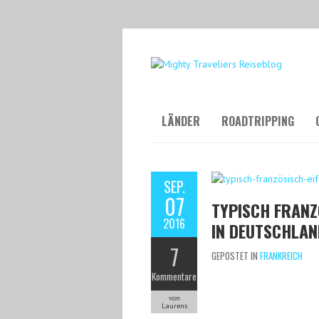
LÄNDER
ROADTRIPPING
SEP.
07
TYPISCH FRANZÖ
2016
IN DEUTSCHLAN
7
GEPOSTET IN
FRANKREICH
Kommentare
von
Laurens