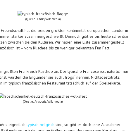
(Quelle: Chris/Wikimedia)
 Freundschaft hat die beiden größten kontinental-europäischen Länder in
 immer stärker zusammengeschweißt. Dennoch gibt es bis heute scheinbar
zen zwischen beiden Kulturen. Wir haben eine Liste zusammengestellt
anzösisch ist – vom Klischee bis zu weniger bekannten Fun Fact!
 größten Frankreich-Klischee an: Der typische Franzose isst natürlich nur
nst, würden die Engländer sie auch „frogs“ nennen. Nichtsdestotrotz:
 im typisch französischen Restaurant tatsächlich auf der Speisekarte.
(Quelle: Anagoria/Wikimedia)
ées eigentlich
typisch belgisch
sind, so gibt es doch eine Ausnahme:
 1959 wehren sich die beiden Gallier gegen die römischen Besatzer – in