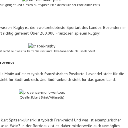
s Highlight und einfach nur typisch Frankreich: Mit der Ente durch Paris!
 wissen: Rugby ist die zweitbeliebteste Sportart des Landes. Besonders im
 richtig gefeiert. Über 200.000 Franzosen spielen Rugby!
st nicht nur was für harte Waliser und Haka-tanzende Neuseeländer!
Provence
als Motiv auf einer typisch französischen Postkarte. Lavendel steht für die
teht für Südfrankreich. Und Südfrankreich steht für das ganze Land.
(Quelle: Robert Brink/Wikimedia)
 klar: Spitzenkulinarik ist typisch Frankreich! Und was ist exemplarischer
klasse-Wein? In der Bordeaux ist es daher mittlerweile auch unmöglich,