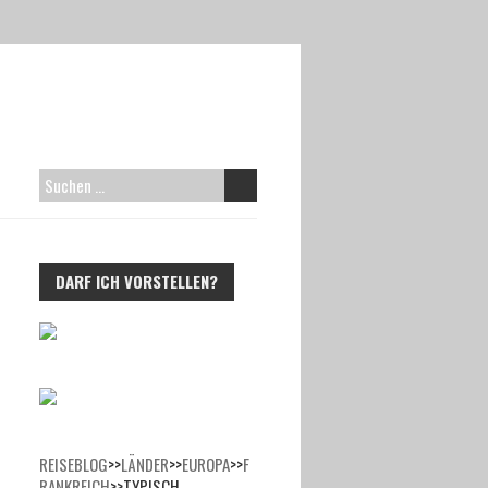
SUCHEN
NACH:
DARF ICH VORSTELLEN?
REISEBLOG
>>
LÄNDER
>>
EUROPA
>>
F
RANKREICH
>>
TYPISCH